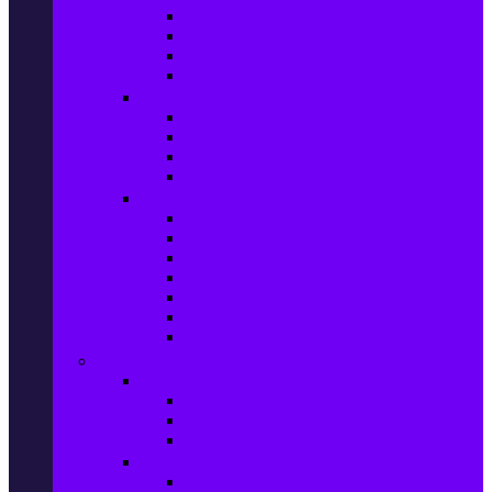
Фотоапарати Mirrorless
Компактни фотоапарати
Фотоапарати за моментни снимки
Фотоапарати аксесоари
Видео проектори & Екрани
Видео проектори
Аксесоари за видео проектори
Проекторни екрани
Интерактивни дъски
Audio & Домашно кино
Саундбари
Аудио системи
Смарт Аудио системи
Мултимедийни плеъри
Тонколони
Грамофони
Плеъри и Ресийвъри
Gaming
Гейминг конзоли
PlayStation
Xbox
Nintendo
Игри за конзола & Компютър
Игри за Playstation 5