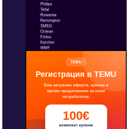
Philips
Tefal
Rowenta
Remington
SMEG
Oclean
Finlux
Karcher
WMF
TEMU
Регистрация в TEMU
Виж актуални оферти, купони и
промо предложения за нови
потребители.
100€
комплект купони