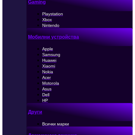
Gaming
Playstation
Xbox
Nintendo
Мобилни устройства
Apple
Samsung
Huawei
Xiaomi
Nokia
Acer
Motorola
Asus
Dell
HP
Други
Всички марки