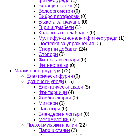
фитнес уреди
(1)
Бягащи пътеки
(4)
Велоергометри
(0)
Вибро платформи
(0)
Въжета за скачане
(0)
Гири и дъмбели
(1)
Колани за отслабване
(0)
Мултифункционални фитнес уреди
(1)
Постелки за упражнения
(0)
Спортни добавки
(24)
Степери
(0)
Фитнес аксесоари
(0)
Фитнес топки
(0)
Малки електроуреди
(72)
Електрически фурни
(0)
Кухненски уреди
(15)
Електрически скари
(5)
Фритюрници
(4)
Хлебопекарни
(0)
Миксери
(0)
Пасатори
(0)
Блендери и чопъри
(0)
Месомелачки
(2)
Прахосмукачки и ютии
(22)
Парочистачки
(2)