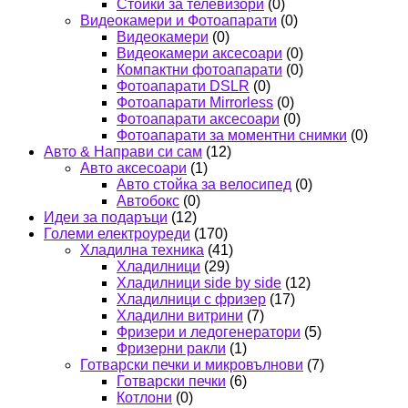
Стойки за телевизори
(0)
Видеокамери и Фотоапарати
(0)
Видеокамери
(0)
Видеокамери аксесоари
(0)
Компактни фотоапарати
(0)
Фотоапарати DSLR
(0)
Фотоапарати Mirrorless
(0)
Фотоапарати аксесоари
(0)
Фотоапарати за моментни снимки
(0)
Авто & Направи си сам
(12)
Авто аксесоари
(1)
Авто стойка за велосипед
(0)
Автобокс
(0)
Идеи за подаръци
(12)
Големи електроуреди
(170)
Хладилна техника
(41)
Хладилници
(29)
Хладилници side by side
(12)
Хладилници с фризер
(17)
Хладилни витрини
(7)
Фризери и ледогенератори
(5)
Фризерни ракли
(1)
Готварски печки и микровълнови
(7)
Готварски печки
(6)
Котлони
(0)