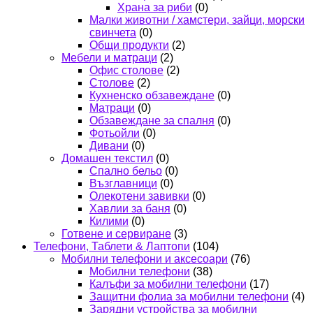
Храна за риби
(0)
Малки животни / хамстери, зайци, морски
свинчета
(0)
Общи продукти
(2)
Мебели и матраци
(2)
Офис столове
(2)
Столове
(2)
Кухненско обзавеждане
(0)
Матраци
(0)
Обзавеждане за спалня
(0)
Фотьойли
(0)
Дивани
(0)
Домашен текстил
(0)
Спално бельо
(0)
Възглавници
(0)
Олекотени завивки
(0)
Хавлии за баня
(0)
Килими
(0)
Готвене и сервиране
(3)
Телефони, Таблети & Лаптопи
(104)
Мобилни телефони и аксесоари
(76)
Мобилни телефони
(38)
Калъфи за мобилни телефони
(17)
Защитни фолиа за мобилни телефони
(4)
Зарядни устройства за мобилни