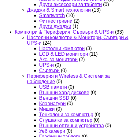
Други аксесоари за таблети
(0)
Джаджи & Smart технологии
(13)
Smartwatch
(10)
Фитнес гривни
(2)
Други джаджи
(1)
Компютри & Периферия, Сървъри & UPS-и
(33)
Настолни компютри & Монитори, Сървъри &
UPS-и
(24)
Настолни компютри
(3)
LCD & LED монитори
(11)
Акс. за монитори
(2)
UPS-и
(0)
Сървъри
(0)
Периферия и Wireless & Системи за
наблюдение
(0)
USB памети
(0)
Външни хард дискове
(0)
Външни SSD
(0)
Клавиатури
(0)
Мишки
(0)
Тонколони за компютър
(0)
Слушалки за компютър
(0)
Външни оптични устройства
(0)
Уеб камери
(0)
Графични таблети
(0)