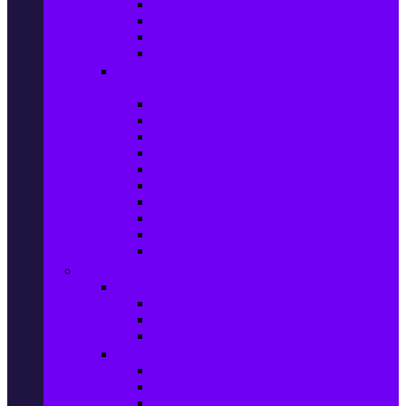
Захранващи блокове
Solid-State Drive (SSD)
IT аксесоари
Звукови платки
Периферия, Wireless & Системи за
наблюдение
USB памети
Външни хард дискове
Външни SSD
Клавиатури
Мишки
Тонколони за компютър
Слушалки за компютър
Външни оптични устройства
Уеб камери
Графични таблети
ТВ, Аудио & Фото
Телевизори & аксесоари
Телевизори
Стойки за телевизори
Дистанционни за телевизори
Видеокамери и Фотоапарати
Видеокамери
Видеокамери аксесоари
Фотоапарати DSLR