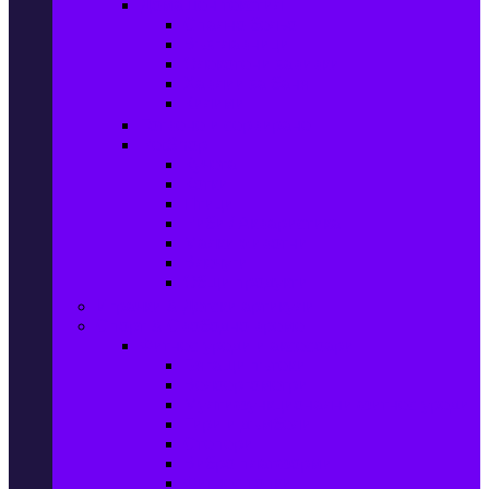
Домашен текстил
Спално бельо
Възглавници
Олекотени завивки
Хавлии за баня
Килими
Готвене и сервиране
PetShop
Кучета
Котки
Птици
Риби / Акваристика
Малки животни
Влечуги
Общи продукти
Играчки & Детски артикули
Спорт & Свободно време
Фитнес уреди и аксесоари
Бягащи пътеки
Велоергометри
Мултифункционални фитнес уреди
Гири и дъмбели
Степери
Вибро платформи
Фитнес топки