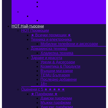
Автобокс
Авто стойка за велосипед
Книги, Офис & Храни
Книжарница
Книги
HOT
Най-търсени
HOT
Промоции
★ Всички промоции ★
Техника и електроника
Мобилни телефони и аксесоари
Домакинска техника
Хладилна техника
Здраве и красота
Уреди & Аксесоари
Козметика & Продукти
Външни магазини
TEMU България
Последно добавени
18+
Оценени с 5 ★ ★ ★ ★ ★
★ Парфюми ★
Дамски парфюми
Мъжки парфюми
Унисекс парфюми