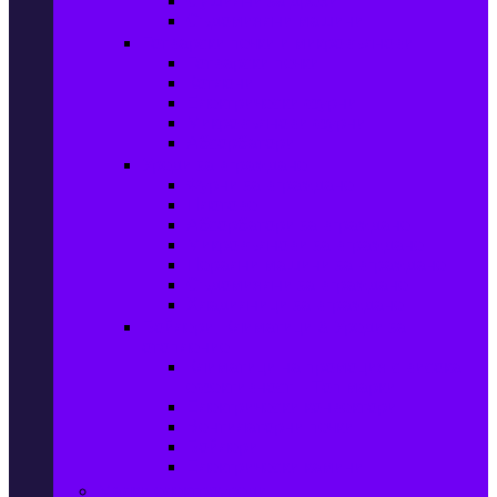
Сушилни за дрехи
Съдомиялни машини
Готварски печки и микровълнови
Готварски печки
Котлони
Електрически фурни
Микровълнови фурни
Абсорбатори
Уреди за вграждане
Фурни за вграждане
Плотове
Абсорбатори за вграждане
Микровълнови за вграждане
Перални машини за вграждане
Съдомиялни за вграждане
Хладилници за вграждане
Бойлери, Климатици & Уреди за
отопление
Климатици на промоция с висока
ефективност – Топ марки
Електрически конвектори
Вентилаторни печки
Бойлери
Електрически камини
Малки електроуреди