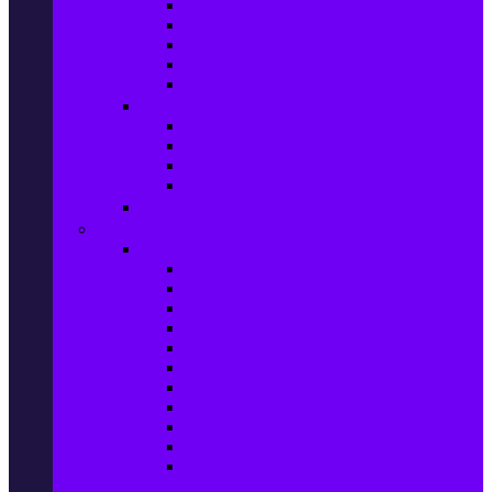
Маратонки и кецове
Дамски блузи
Дамски тениски
Дамски часовници
Дамски сандали
Мода за Мъже
Мъжки дънки
Мъжки маратонки и кецове
Мъжки часовници
Мъжки парфюми
Мода за ДЕЦА
Здраве и красота
Уреди & Аксесоари за лична грижа
Електрически четки за зъби
Устни иригатори
Епилатори
Козметични апарати
Уреди за маникюр и педикюр
Преси за коса
Сешоари
Маши за коса
Ролки за коса
Електрически четки за коса
Машинки за подстригване и
тримери