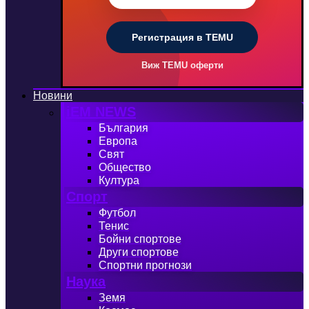
Регистрация в TEMU
Виж TEMU оферти
Новини
iEM NEWS
България
Европа
Свят
Общество
Култура
Спорт
Футбол
Тенис
Бойни спортове
Други спортове
Спортни прогнози
Наука
Земя