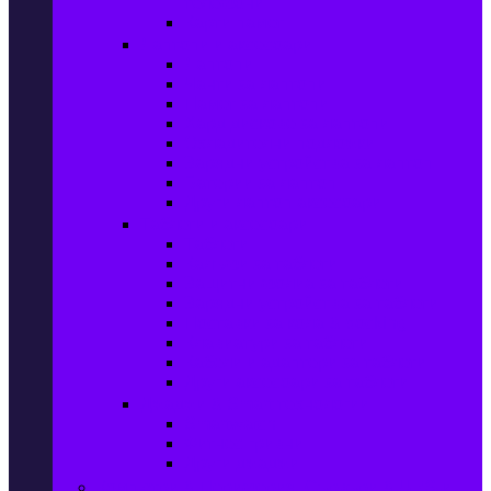
телефони
Карти памет
Лаптопи и аксесоари
Лаптопи
Чанти за лаптопи
Памет за лаптопи
Хард дискове за лаптопи
Охладителни подложки
Зарядни устройства за лаптоп
Батерии за лаптоп
Други лаптоп аксесоари
Таблети и аксесоари
Таблети
Калъфи за таблети
Защитни фолиа за таблети
Зарядни устройства за таблети
Поставки за кола & docking
Клавиатури за таблети
Кабели и адаптери за таблети
Други аксесоари за таблети
Джаджи & Smart технологии
Smartwatch
Фитнес гривни
Други джаджи
Компютри & Периферия, Сървъри & UPS-и