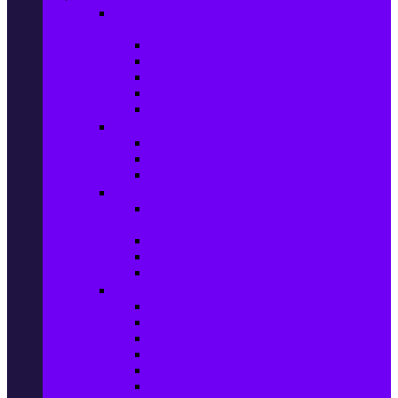
Настолни компютри & Монитори,
Сървъри & UPS-и
Настолни компютри
LCD & LED монитори
Акс. за монитори
Сървъри
UPS-и
Софтуер
Office & Desktop приложения
Операционни системи
Антивирусни програми
Принтери и Скенери
Принтери и други
мултифункционални устройства
Мастиленоструйни принтери
Фото принтери
Касети, тонери и други консумативи
PC компоненти
Процесори
Видео карти
Дънни платки
Оперативна памет
Хард Дискове
Компютърни кутии