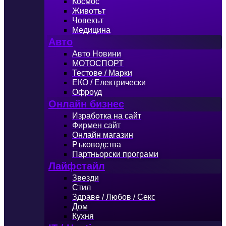
Космос
Животът
Човекът
Медицина
Авто
Авто Новини
МОТОСПОРТ
Тестове / Марки
ЕКО / Електрически
Офроуд
Онлайн бизнес
Изработка на сайт
Фирмен сайт
Онлайн магазин
Ръководства
Партньорски програми
Лайфстайл
Звезди
Стил
Здраве / Любов / Секс
Дом
Кухня