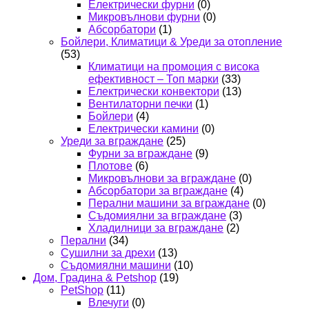
Електрически фурни
(0)
Микровълнови фурни
(0)
Абсорбатори
(1)
Бойлери, Климатици & Уреди за отопление
(53)
Климатици на промоция с висока
ефективност – Топ марки
(33)
Електрически конвектори
(13)
Вентилаторни печки
(1)
Бойлери
(4)
Електрически камини
(0)
Уреди за вграждане
(25)
Фурни за вграждане
(9)
Плотове
(6)
Микровълнови за вграждане
(0)
Абсорбатори за вграждане
(4)
Перални машини за вграждане
(0)
Съдомиялни за вграждане
(3)
Хладилници за вграждане
(2)
Перални
(34)
Сушилни за дрехи
(13)
Съдомиялни машини
(10)
Дом, Градина & Petshop
(19)
PetShop
(11)
Влечуги
(0)