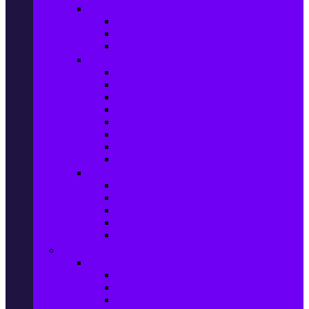
Прахосмукачки и ютии
Прахосмукачки
Ютии, парогенератори и др.
Парочистачки и водоструйки
Кухненски уреди
Електрически скари
Фритюрници
Хлебопекарни
Миксери
Пасатори
Блендери и чопъри
Месомелачки
Електрически фурни
Приготвяне на напитки
Кафе автом. и еспресо машини
Кафемашини
Кафемелачки
Сокоизтисквачки
Електрически кани
Мода
Мода за Жени
Всички предложения
Дамски якета и елеци
Ботуши и боти