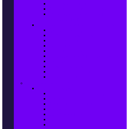
Ел. самобръсначки
Класически самобръсначки
Аксесоари за електрически
самобръсначки
Козметика & Продукти за лична грижа
Кремове за лице
Серуми и терапия за лице
Почистване на лице
Душ гелове
Лосиони за тяло
Дезодоранти и Антиперспиранти
Шампоани
Терапия за коса
Бои за коса и оксиданти
Онлайн аптека BENU
Дом, Градина & Petshop
Мебели и матраци
Офис столове, маси и бюра
Столове
Кухненско обзавеждане
Матраци
Обзавеждане за спалня
Фотьойли
Дивани