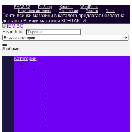
EMAG BG
PetShop
Хостинг
WordPress
Изкуствен интелект
Технологии
Ревюта
Deals
Почти всички магазини в каталога предлагат безплатна
доставка
Всички магазини КОНТАКТИ
Search for:
Любими
Категории
Телефони, Таблети & Лаптопи
Мобилни телефони и аксесоари
Мобилни телефони
Калъфи за мобилни телефони
Защитни фолиа за мобилни
телефони
Зарядни устройства за мобилни
телефони
Батерии за мобилни телефони
Bluetooth слушалки
Поставки и докинг станции за
мобилни телефони
Външни батерии за мобилни