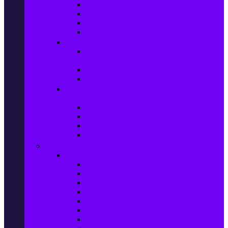
Игри за Playstation 4
Игри за Xbox One
Игри за Nintendo
Игри за Компютър
Гейминг аксесоари
Контролери, волани & гейминг
слушалки
VR Gaming Очила
VR Gaming Аксесоари
Гейминг Лаптопи, Настолни компютри &
Монитори
Гейминг Лаптопи
Гейминг Настолни компютри
Гейминг Монитори
Гейминг аксесоари за PC
Големи електроуреди
Хладилна техника
Хладилници
Хладилници side by side
Хладилници с фризер
Хладилни витрини
Фризери и ледогенератори
Фризерни ракли
Перални