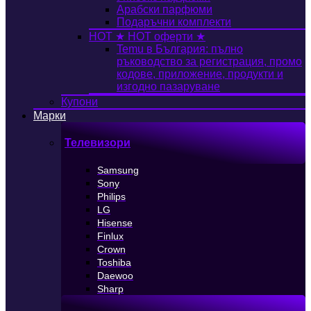
Арабски парфюми
Подаръчни комплекти
HOT
★ HOT оферти ★
Temu в България: пълно
ръководство за регистрация, промо
кодове, приложение, продукти и
изгодно пазаруване
Купони
Марки
Телевизори
Samsung
Sony
Philips
LG
Hisense
Finlux
Crown
Toshiba
Daewoo
Sharp