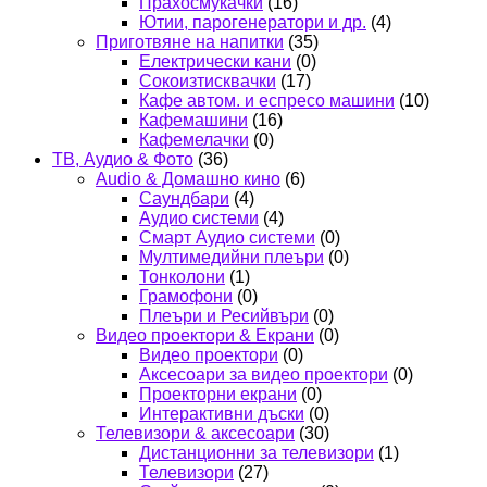
Прахосмукачки
(16)
Ютии, парогенератори и др.
(4)
Приготвяне на напитки
(35)
Електрически кани
(0)
Сокоизтисквачки
(17)
Кафе автом. и еспресо машини
(10)
Кафемашини
(16)
Кафемелачки
(0)
ТВ, Аудио & Фото
(36)
Audio & Домашно кино
(6)
Саундбари
(4)
Аудио системи
(4)
Смарт Аудио системи
(0)
Мултимедийни плеъри
(0)
Тонколони
(1)
Грамофони
(0)
Плеъри и Ресийвъри
(0)
Видео проектори & Екрани
(0)
Видео проектори
(0)
Аксесоари за видео проектори
(0)
Проекторни екрани
(0)
Интерактивни дъски
(0)
Телевизори & аксесоари
(30)
Дистанционни за телевизори
(1)
Телевизори
(27)