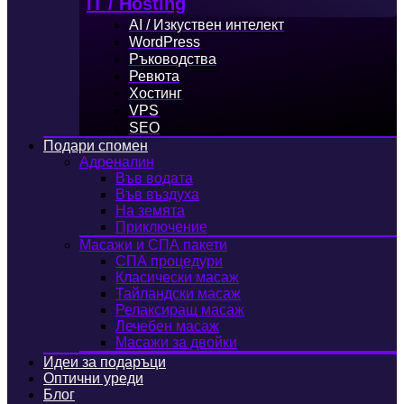
IT / Hosting
AI / Изкуствен интелект
WordPress
Ръководства
Ревюта
Хостинг
VPS
SEO
Подари спомен
Адреналин
Във водата
Във въздуха
На земята
Приключение
Масажи и СПА пакети
СПА процедури
Класически масаж
Тайландски масаж
Релаксиращ масаж
Лечебен масаж
Масажи за двойки
Идеи за подаръци
Оптични уреди
Блог