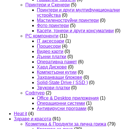
Принтери и Скенери
(5)
Принтери и други мултифункционални
устройства
(0)
Мастиленоструйни принтери
(0)
Фото принтери
(5)
Касети, тонери и други консумативи
(0)
PC компоненти
(11)
IT аксесоари
(1)
Процесори
(4)
Видео карти
(0)
Дънни платки
(0)
Оперативна памет
(6)
Хард Дискове
(0)
Компютърни кутии
(0)
Захранващи блокове
(0)
Solid-State Drive ( SSD )
(0)
Звукови платки
(0)
Софтуер
(2)
Office & Desktop приложения
(1)
Операционни системи
(1)
Антивирусни програми
(0)
Heat it
(4)
Здраве и красота
(91)
Козметика & Продукти за лична грижа
(79)