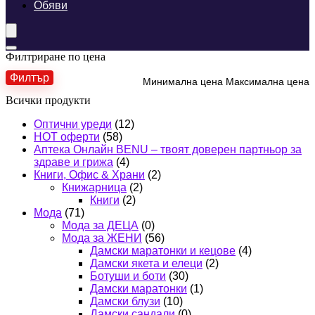
Обяви
Филтриране по цена
Филтър
Минимална цена
Максимална цена
Всички продукти
Оптични уреди
(12)
HOT оферти
(58)
Аптека Онлайн BENU – твоят доверен партньор за
здраве и грижа
(4)
Книги, Офис & Храни
(2)
Книжарница
(2)
Книги
(2)
Мода
(71)
Мода за ДЕЦА
(0)
Мода за ЖЕНИ
(56)
Дамски маратонки и кецове
(4)
Дамски якета и елеци
(2)
Ботуши и боти
(30)
Дамски маратонки
(1)
Дамски блузи
(10)
Дамски сандали
(0)