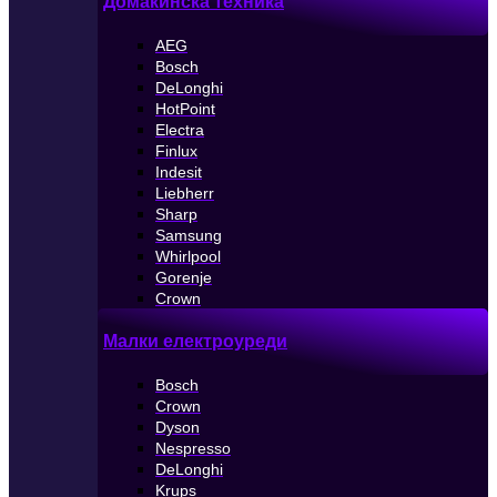
Домакинска техника
AEG
Bosch
DeLonghi
HotPoint
Electra
Finlux
Indesit
Liebherr
Sharp
Samsung
Whirlpool
Gorenje
Crown
Малки електроуреди
Bosch
Crown
Dyson
Nespresso
DeLonghi
Krups