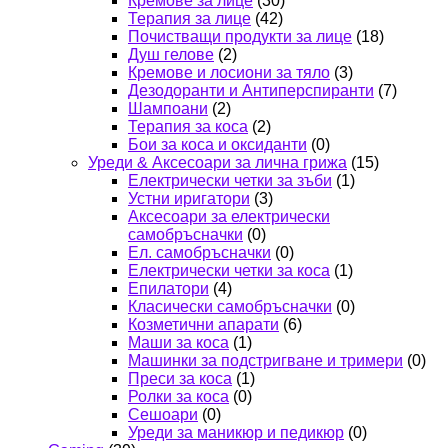
Кремове за лице
(30)
Терапия за лице
(42)
Почистващи продукти за лице
(18)
Душ гелове
(2)
Кремове и лосиони за тяло
(3)
Дезодоранти и Антиперспиранти
(7)
Шампоани
(2)
Терапия за коса
(2)
Бои за коса и оксиданти
(0)
Уреди & Аксесоари за лична грижа
(15)
Електрически четки за зъби
(1)
Устни иригатори
(3)
Аксесоари за електрически
самобръсначки
(0)
Ел. самобръсначки
(0)
Електрически четки за коса
(1)
Епилатори
(4)
Класически самобръсначки
(0)
Козметични апарати
(6)
Маши за коса
(1)
Машинки за подстригване и тримери
(0)
Преси за коса
(1)
Ролки за коса
(0)
Сешоари
(0)
Уреди за маникюр и педикюр
(0)