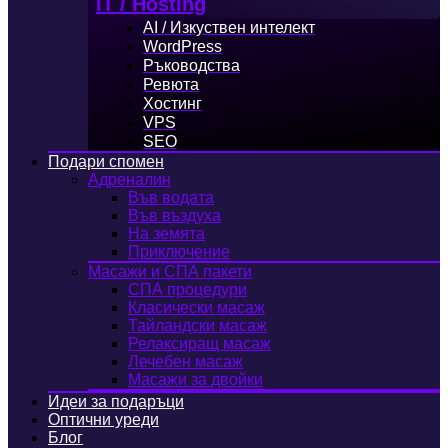
IT / Hosting
AI / Изкуствен интелект
WordPress
Ръководства
Ревюта
Хостинг
VPS
SEO
Подари спомен
Адреналин
Във водата
Във въздуха
На земята
Приключение
Масажи и СПА пакети
СПА процедури
Класически масаж
Тайландски масаж
Релаксиращ масаж
Лечебен масаж
Масажи за двойки
Идеи за подаръци
Оптични уреди
Блог