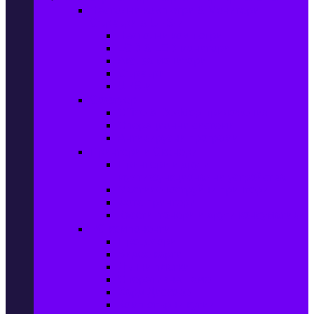
Настолни компютри & Монитори,
Сървъри & UPS-и
Настолни компютри
LCD & LED монитори
Акс. за монитори
Сървъри
UPS-и
Софтуер
Office & Desktop приложения
Операционни системи
Антивирусни програми
Принтери и Скенери
Принтери и други
мултифункционални устройства
Мастиленоструйни принтери
Фото принтери
Касети, тонери и други консумативи
PC компоненти
Процесори
Видео карти
Дънни платки
Оперативна памет
Хард Дискове
Компютърни кутии