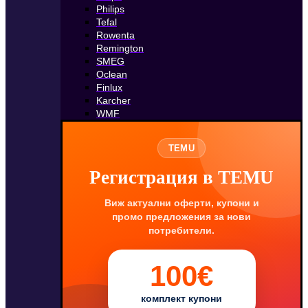
Philips
Tefal
Rowenta
Remington
SMEG
Oclean
Finlux
Karcher
WMF
TEMU
Регистрация в TEMU
Виж актуални оферти, купони и
промо предложения за нови
потребители.
100€
комплект купони