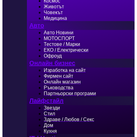
Космос
Животът
Човекът
Медицина
Авто
Авто Новини
МОТОСПОРТ
Тестове / Марки
ЕКО / Електрически
Офроуд
Онлайн бизнес
Изработка на сайт
Фирмен сайт
Онлайн магазин
Ръководства
Партньорски програми
Лайфстайл
Звезди
Стил
Здраве / Любов / Секс
Дом
Кухня