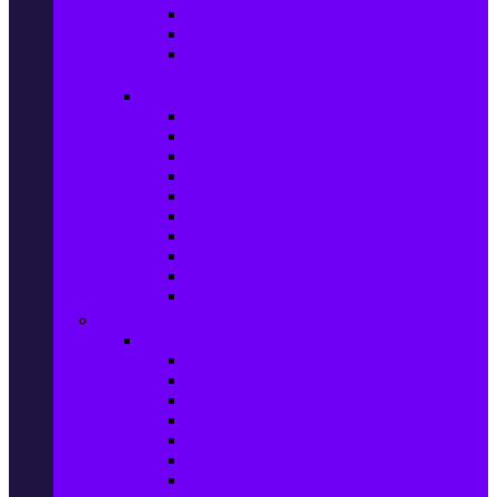
Ел. самобръсначки
Класически самобръсначки
Аксесоари за електрически
самобръсначки
Козметика & Продукти за лична грижа
Кремове за лице
Серуми и терапия за лице
Почистване на лице
Душ гелове
Лосиони за тяло
Дезодоранти и Антиперспиранти
Шампоани
Терапия за коса
Бои за коса и оксиданти
Онлайн аптека BENU
Дом, Градина & Petshop
Мебели и матраци
Офис столове, маси и бюра
Столове
Кухненско обзавеждане
Матраци
Обзавеждане за спалня
Фотьойли
Дивани