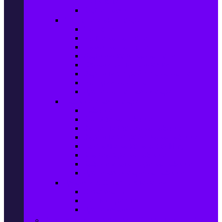
телефони
Карти памет
Лаптопи и аксесоари
Лаптопи
Чанти за лаптопи
Памет за лаптопи
Хард дискове за лаптопи
Охладителни подложки
Зарядни устройства за лаптоп
Батерии за лаптоп
Други лаптоп аксесоари
Таблети и аксесоари
Таблети
Калъфи за таблети
Защитни фолиа за таблети
Зарядни устройства за таблети
Поставки за кола & docking
Клавиатури за таблети
Кабели и адаптери за таблети
Други аксесоари за таблети
Джаджи & Smart технологии
Smartwatch
Фитнес гривни
Други джаджи
Компютри & Периферия, Сървъри & UPS-и