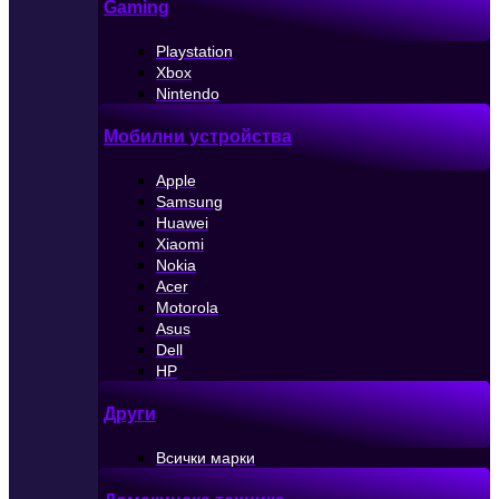
Gaming
Playstation
Xbox
Nintendo
Мобилни устройства
Apple
Samsung
Huawei
Xiaomi
Nokia
Acer
Motorola
Asus
Dell
HP
Други
Всички марки