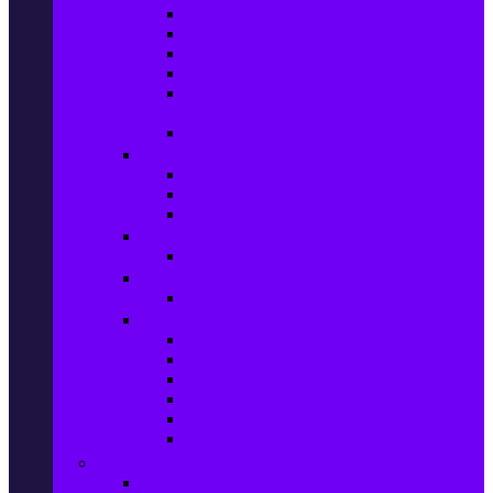
Колани за отслабване
Въжета за скачане
Постелки за упражнения
Фитнес аксесоари
Аксесоари за мултифункционални
фитнес уреди
Спортни добавки
Велосипеди, екипировка и аксесоари
Велосипеди
Детски велосипеди
Електрически велосипеди
Къмпинг артикули
Палатки за къмпинг
Спортни активности
Поход
Раници, куфари и чанти
Куфари
Пътни чанти
Спортни раници
Туристически раници
Спортни фитнес чанти
Аксесоари за пътуване
Авто & Направи си сам
Авто аксесоари