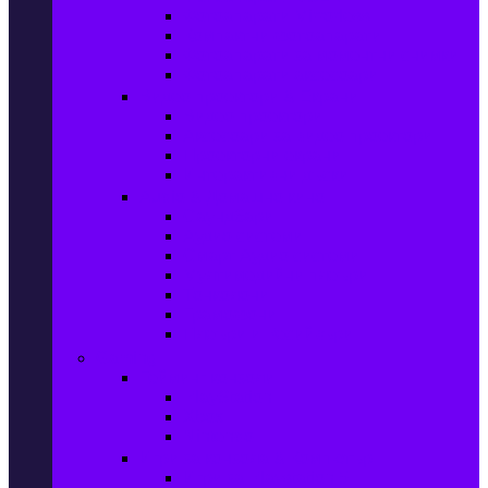
Фотоапарати Mirrorless
Компактни фотоапарати
Фотоапарати за моментни снимки
Фотоапарати аксесоари
Видео проектори & Екрани
Видео проектори
Аксесоари за видео проектори
Проекторни екрани
Интерактивни дъски
Audio & Домашно кино
Саундбари
Аудио системи
Смарт Аудио системи
Мултимедийни плеъри
Тонколони
Грамофони
Плеъри и Ресийвъри
Gaming
Гейминг конзоли
PlayStation
Xbox
Nintendo
Игри за конзола & Компютър
Игри за Playstation 5