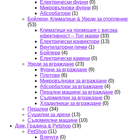
Електрически фурни
(0)
Микровълнови фурни
(0)
Абсорбатори
(1)
Бойлери, Климатици & Уреди за отопление
(53)
Климатици на промоция с висока
ефективност – Топ марки
(33)
Електрически конвектори
(13)
Вентилаторни печки
(1)
Бойлери
(4)
Електрически камини
(0)
Уреди за вграждане
(23)
Фурни за вграждане
(9)
Плотове
(6)
Микровълнови за вграждане
(0)
Абсорбатори за вграждане
(4)
Перални машини за вграждане
(0)
Съдомиялни за вграждане
(3)
Хладилници за вграждане
(0)
Перални
(34)
Сушилни за дрехи
(13)
Съдомиялни машини
(10)
Дом, Градина & Petshop
(19)
PetShop
(11)
Влечуги
(0)