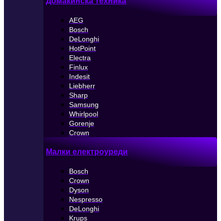
Домакинска техника
AEG
Bosch
DeLonghi
HotPoint
Electra
Finlux
Indesit
Liebherr
Sharp
Samsung
Whirlpool
Gorenje
Crown
Малки електроуреди
Bosch
Crown
Dyson
Nespresso
DeLonghi
Krups