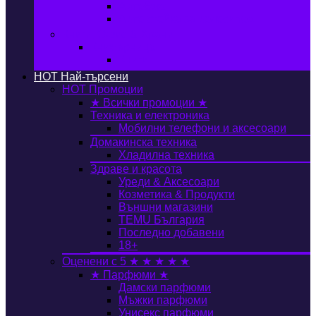
Автобокс
Авто стойка за велосипед
Книги, Офис & Храни
Книжарница
Книги
HOT
Най-търсени
HOT
Промоции
★ Всички промоции ★
Техника и електроника
Мобилни телефони и аксесоари
Домакинска техника
Хладилна техника
Здраве и красота
Уреди & Аксесоари
Козметика & Продукти
Външни магазини
TEMU България
Последно добавени
18+
Оценени с 5 ★ ★ ★ ★ ★
★ Парфюми ★
Дамски парфюми
Мъжки парфюми
Унисекс парфюми