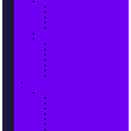
Домашен текстил
Спално бельо
Възглавници
Олекотени завивки
Хавлии за баня
Килими
Готвене и сервиране
PetShop
Кучета
Котки
Птици
Риби / Акваристика
Малки животни
Влечуги
Общи продукти
Играчки & Детски артикули
Спорт & Свободно време
Фитнес уреди и аксесоари
Бягащи пътеки
Велоергометри
Мултифункционални фитнес уреди
Гири и дъмбели
Степери
Вибро платформи
Фитнес топки