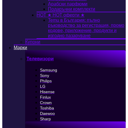
Арабски парфюми
Подаръчни комплекти
HOT
★ HOT оферти ★
Temu в България: пълно
ръководство за регистрация, промо
кодове, приложение, продукти и
изгодно пазаруване
Купони
Марки
Телевизори
Samsung
Sony
Philips
LG
Hisense
Finlux
Crown
Toshiba
Daewoo
Sharp