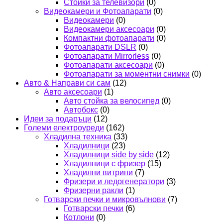
Стойки за телевизори
(0)
Видеокамери и Фотоапарати
(0)
Видеокамери
(0)
Видеокамери аксесоари
(0)
Компактни фотоапарати
(0)
Фотоапарати DSLR
(0)
Фотоапарати Mirrorless
(0)
Фотоапарати аксесоари
(0)
Фотоапарати за моментни снимки
(0)
Авто & Направи си сам
(12)
Авто аксесоари
(1)
Авто стойка за велосипед
(0)
Автобокс
(0)
Идеи за подаръци
(12)
Големи електроуреди
(162)
Хладилна техника
(33)
Хладилници
(23)
Хладилници side by side
(12)
Хладилници с фризер
(15)
Хладилни витрини
(7)
Фризери и ледогенератори
(3)
Фризерни ракли
(1)
Готварски печки и микровълнови
(7)
Готварски печки
(6)
Котлони
(0)