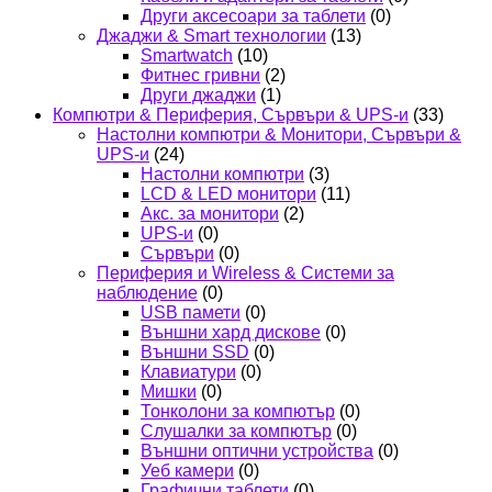
Други аксесоари за таблети
(0)
Джаджи & Smart технологии
(13)
Smartwatch
(10)
Фитнес гривни
(2)
Други джаджи
(1)
Компютри & Периферия, Сървъри & UPS-и
(33)
Настолни компютри & Монитори, Сървъри &
UPS-и
(24)
Настолни компютри
(3)
LCD & LED монитори
(11)
Акс. за монитори
(2)
UPS-и
(0)
Сървъри
(0)
Периферия и Wireless & Системи за
наблюдение
(0)
USB памети
(0)
Външни хард дискове
(0)
Външни SSD
(0)
Клавиатури
(0)
Мишки
(0)
Тонколони за компютър
(0)
Слушалки за компютър
(0)
Външни оптични устройства
(0)
Уеб камери
(0)
Графични таблети
(0)