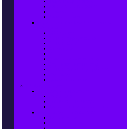
Захранващи блокове
Solid-State Drive (SSD)
IT аксесоари
Звукови платки
Периферия, Wireless & Системи за
наблюдение
USB памети
Външни хард дискове
Външни SSD
Клавиатури
Мишки
Тонколони за компютър
Слушалки за компютър
Външни оптични устройства
Уеб камери
Графични таблети
ТВ, Аудио & Фото
Телевизори & аксесоари
Телевизори
Стойки за телевизори
Дистанционни за телевизори
Видеокамери и Фотоапарати
Видеокамери
Видеокамери аксесоари
Фотоапарати DSLR