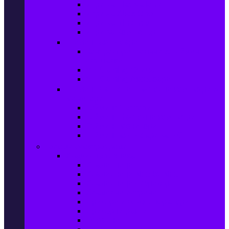
Игри за Playstation 4
Игри за Xbox One
Игри за Nintendo
Игри за Компютър
Гейминг аксесоари
Контролери, волани & гейминг
слушалки
VR Gaming Очила
VR Gaming Аксесоари
Гейминг Лаптопи, Настолни компютри &
Монитори
Гейминг Лаптопи
Гейминг Настолни компютри
Гейминг Монитори
Гейминг аксесоари за PC
Големи електроуреди
Хладилна техника
Хладилници
Хладилници side by side
Хладилници с фризер
Хладилни витрини
Фризери и ледогенератори
Фризерни ракли
Перални