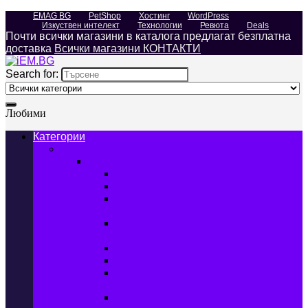
EMAG BG
PetShop
Хостинг
WordPress
Изкуствен интелект
Технологии
Ревюта
Deals
Почти всички магазини в каталога предлагат безплатна
доставка
Всички магазини КОНТАКТИ
Search for:
Любими
Категории
Телефони, Таблети & Лаптопи
Мобилни телефони и аксесоари
Мобилни телефони
Калъфи за мобилни телефони
Защитни фолиа за мобилни
телефони
Зарядни устройства за мобилни
телефони
Батерии за мобилни телефони
Bluetooth слушалки
Поставки и докинг станции за
мобилни телефони
Външни батерии за мобилни