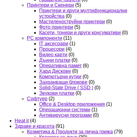
Принтери и Скенери
(5)
Принтери и други мултифункционални
устройства
(0)
Мастиленоструйни принтери
(0)
Фото принтери
(5)
Касети, тонери и други консумативи
(0)
PC компоненти
(11)
IT аксесоари
(1)
Процесори
(4)
Видео карти
(0)
Дънни платки
(0)
Оперативна памет
(6)
Хард Дискове
(0)
Компютърни кутии
(0)
Захранващи блокове
(0)
Solid-State Drive ( SSD )
(0)
Звукови платки
(0)
Софтуер
(2)
Office & Desktop приложения
(1)
Операционни системи
(1)
Антивирусни програми
(0)
Heat it
(4)
Здраве и красота
(91)
Козметика & Продукти за лична грижа
(79)