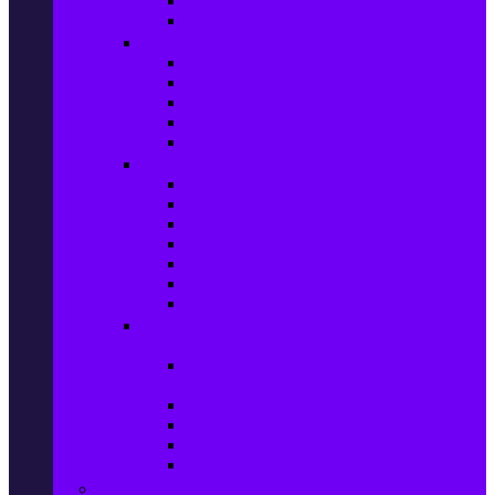
Сушилни за дрехи
Съдомиялни машини
Готварски печки и микровълнови
Готварски печки
Котлони
Електрически фурни
Микровълнови фурни
Абсорбатори
Уреди за вграждане
Фурни за вграждане
Плотове
Абсорбатори за вграждане
Микровълнови за вграждане
Перални машини за вграждане
Съдомиялни за вграждане
Хладилници за вграждане
Бойлери, Климатици & Уреди за
отопление
Климатици на промоция с висока
ефективност – Топ марки
Електрически конвектори
Вентилаторни печки
Бойлери
Електрически камини
Малки електроуреди