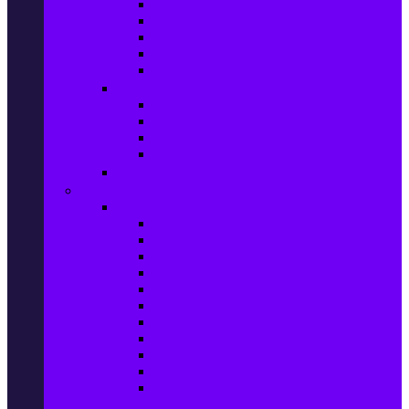
Маратонки и кецове
Дамски блузи
Дамски тениски
Дамски часовници
Дамски сандали
Мода за Мъже
Мъжки дънки
Мъжки маратонки и кецове
Мъжки часовници
Мъжки парфюми
Мода за ДЕЦА
Здраве и красота
Уреди & Аксесоари за лична грижа
Електрически четки за зъби
Устни иригатори
Епилатори
Козметични апарати
Уреди за маникюр и педикюр
Преси за коса
Сешоари
Маши за коса
Ролки за коса
Електрически четки за коса
Машинки за подстригване и
тримери