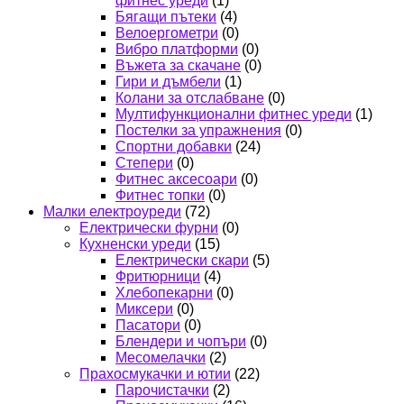
фитнес уреди
(1)
Бягащи пътеки
(4)
Велоергометри
(0)
Вибро платформи
(0)
Въжета за скачане
(0)
Гири и дъмбели
(1)
Колани за отслабване
(0)
Мултифункционални фитнес уреди
(1)
Постелки за упражнения
(0)
Спортни добавки
(24)
Степери
(0)
Фитнес аксесоари
(0)
Фитнес топки
(0)
Малки електроуреди
(72)
Електрически фурни
(0)
Кухненски уреди
(15)
Електрически скари
(5)
Фритюрници
(4)
Хлебопекарни
(0)
Миксери
(0)
Пасатори
(0)
Блендери и чопъри
(0)
Месомелачки
(2)
Прахосмукачки и ютии
(22)
Парочистачки
(2)