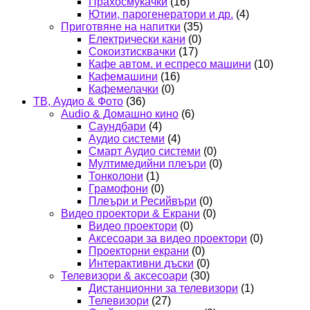
Прахосмукачки
(16)
Ютии, парогенератори и др.
(4)
Приготвяне на напитки
(35)
Електрически кани
(0)
Сокоизтисквачки
(17)
Кафе автом. и еспресо машини
(10)
Кафемашини
(16)
Кафемелачки
(0)
ТВ, Аудио & Фото
(36)
Audio & Домашно кино
(6)
Саундбари
(4)
Аудио системи
(4)
Смарт Аудио системи
(0)
Мултимедийни плеъри
(0)
Тонколони
(1)
Грамофони
(0)
Плеъри и Ресийвъри
(0)
Видео проектори & Екрани
(0)
Видео проектори
(0)
Аксесоари за видео проектори
(0)
Проекторни екрани
(0)
Интерактивни дъски
(0)
Телевизори & аксесоари
(30)
Дистанционни за телевизори
(1)
Телевизори
(27)