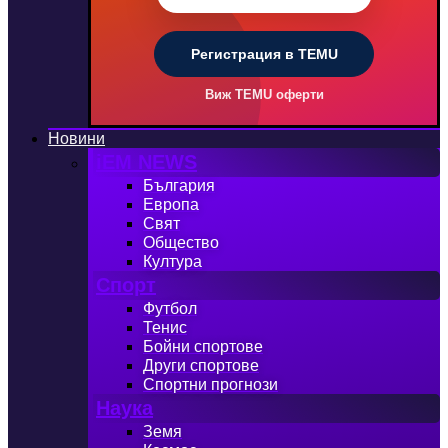
Регистрация в TEMU
Виж TEMU оферти
Новини
iEM NEWS
България
Европа
Свят
Общество
Култура
Спорт
Футбол
Тенис
Бойни спортове
Други спортове
Спортни прогнози
Наука
Земя