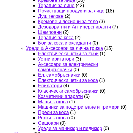
Кремове за лице
(30)
Терапия за лице
(42)
Почистващи продукти за лице
(18)
Душ гелове
(2)
Кремове и лосиони за тяло
(3)
Дезодоранти и Антиперспиранти
(7)
Шампоани
(2)
Терапия за коса
(2)
Бои за коса и оксиданти
(0)
Уреди & Аксесоари за лична грижа
(15)
Електрически четки за зъби
(1)
Устни иригатори
(3)
Аксесоари за електрически
самобръсначки
(0)
Ел. самобръсначки
(0)
Електрически четки за коса
(1)
Епилатори
(4)
Класически самобръсначки
(0)
Козметични апарати
(6)
Маши за коса
(1)
Машинки за подстригване и тримери
(0)
Преси за коса
(1)
Ролки за коса
(0)
Сешоари
(0)
Уреди за маникюр и педикюр
(0)