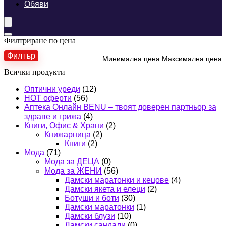
Обяви
Филтриране по цена
Филтър
Минимална цена
Максимална цена
Всички продукти
Оптични уреди
(12)
HOT оферти
(56)
Аптека Онлайн BENU – твоят доверен партньор за
здраве и грижа
(4)
Книги, Офис & Храни
(2)
Книжарница
(2)
Книги
(2)
Мода
(71)
Мода за ДЕЦА
(0)
Мода за ЖЕНИ
(56)
Дамски маратонки и кецове
(4)
Дамски якета и елеци
(2)
Ботуши и боти
(30)
Дамски маратонки
(1)
Дамски блузи
(10)
Дамски сандали
(0)