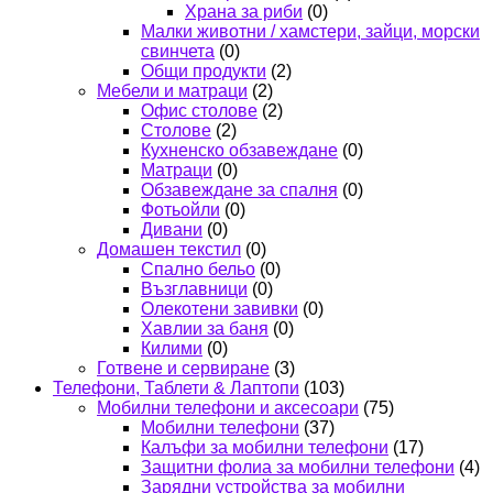
Храна за риби
(0)
Малки животни / хамстери, зайци, морски
свинчета
(0)
Общи продукти
(2)
Мебели и матраци
(2)
Офис столове
(2)
Столове
(2)
Кухненско обзавеждане
(0)
Матраци
(0)
Обзавеждане за спалня
(0)
Фотьойли
(0)
Дивани
(0)
Домашен текстил
(0)
Спално бельо
(0)
Възглавници
(0)
Олекотени завивки
(0)
Хавлии за баня
(0)
Килими
(0)
Готвене и сервиране
(3)
Телефони, Таблети & Лаптопи
(103)
Мобилни телефони и аксесоари
(75)
Мобилни телефони
(37)
Калъфи за мобилни телефони
(17)
Защитни фолиа за мобилни телефони
(4)
Зарядни устройства за мобилни