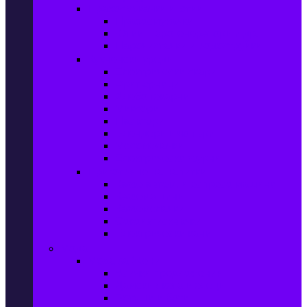
Прахосмукачки и ютии
Прахосмукачки
Ютии, парогенератори и др.
Парочистачки и водоструйки
Кухненски уреди
Електрически скари
Фритюрници
Хлебопекарни
Миксери
Пасатори
Блендери и чопъри
Месомелачки
Електрически фурни
Приготвяне на напитки
Кафе автом. и еспресо машини
Кафемашини
Кафемелачки
Сокоизтисквачки
Електрически кани
Мода
Мода за Жени
Всички предложения
Дамски якета и елеци
Ботуши и боти