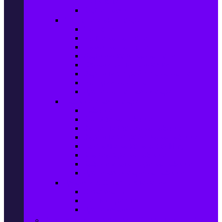
телефони
Карти памет
Лаптопи и аксесоари
Лаптопи
Чанти за лаптопи
Памет за лаптопи
Хард дискове за лаптопи
Охладителни подложки
Зарядни устройства за лаптоп
Батерии за лаптоп
Други лаптоп аксесоари
Таблети и аксесоари
Таблети
Калъфи за таблети
Защитни фолиа за таблети
Зарядни устройства за таблети
Поставки за кола & docking
Клавиатури за таблети
Кабели и адаптери за таблети
Други аксесоари за таблети
Джаджи & Smart технологии
Smartwatch
Фитнес гривни
Други джаджи
Компютри & Периферия, Сървъри & UPS-и