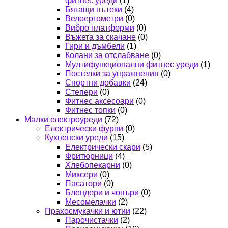
фитнес уреди
(1)
Бягащи пътеки
(4)
Велоергометри
(0)
Вибро платформи
(0)
Въжета за скачане
(0)
Гири и дъмбели
(1)
Колани за отслабване
(0)
Мултифункционални фитнес уреди
(1)
Постелки за упражнения
(0)
Спортни добавки
(24)
Степери
(0)
Фитнес аксесоари
(0)
Фитнес топки
(0)
Малки електроуреди
(72)
Електрически фурни
(0)
Кухненски уреди
(15)
Електрически скари
(5)
Фритюрници
(4)
Хлебопекарни
(0)
Миксери
(0)
Пасатори
(0)
Блендери и чопъри
(0)
Месомелачки
(2)
Прахосмукачки и ютии
(22)
Парочистачки
(2)