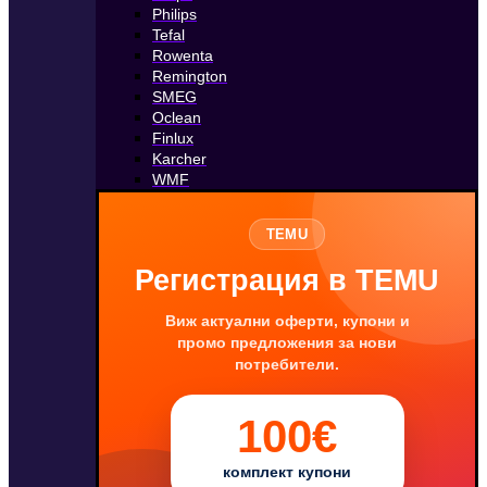
Philips
Tefal
Rowenta
Remington
SMEG
Oclean
Finlux
Karcher
WMF
TEMU
Регистрация в TEMU
Виж актуални оферти, купони и
промо предложения за нови
потребители.
100€
комплект купони