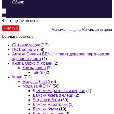
Обяви
Филтриране по цена
Филтър
Минимална цена
Максимална цена
Всички продукти
Оптични уреди
(12)
HOT оферти
(58)
Аптека Онлайн BENU – твоят доверен партньор за
здраве и грижа
(4)
Книги, Офис & Храни
(2)
Книжарница
(2)
Книги
(2)
Мода
(71)
Мода за ДЕЦА
(0)
Мода за ЖЕНИ
(56)
Дамски маратонки и кецове
(4)
Дамски якета и елеци
(2)
Ботуши и боти
(30)
Дамски маратонки
(1)
Дамски блузи
(10)
Дамски сандали
(0)