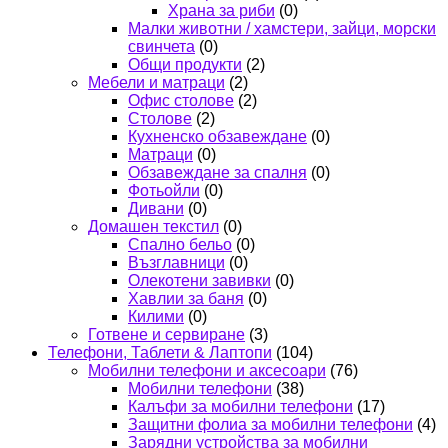
Храна за риби
(0)
Малки животни / хамстери, зайци, морски
свинчета
(0)
Общи продукти
(2)
Мебели и матраци
(2)
Офис столове
(2)
Столове
(2)
Кухненско обзавеждане
(0)
Матраци
(0)
Обзавеждане за спалня
(0)
Фотьойли
(0)
Дивани
(0)
Домашен текстил
(0)
Спално бельо
(0)
Възглавници
(0)
Олекотени завивки
(0)
Хавлии за баня
(0)
Килими
(0)
Готвене и сервиране
(3)
Телефони, Таблети & Лаптопи
(104)
Мобилни телефони и аксесоари
(76)
Мобилни телефони
(38)
Калъфи за мобилни телефони
(17)
Защитни фолиа за мобилни телефони
(4)
Зарядни устройства за мобилни