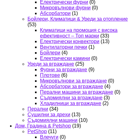
Електрически фурни
(0)
Микровълнови фурни
(0)
Абсорбатори
(1)
Бойлери, Климатици & Уреди за отопление
(53)
Климатици на промоция с висока
ефективност – Топ марки
(33)
Електрически конвектори
(13)
Вентилаторни печки
(1)
Бойлери
(4)
Електрически камини
(0)
Уреди за вграждане
(25)
Фурни за вграждане
(9)
Плотове
(6)
Микровълнови за вграждане
(0)
Абсорбатори за вграждане
(4)
Перални машини за вграждане
(0)
Съдомиялни за вграждане
(3)
Хладилници за вграждане
(2)
Перални
(34)
Сушилни за дрехи
(13)
Съдомиялни машини
(10)
Дом, Градина & Petshop
(19)
PetShop
(11)
Влечуги
(0)