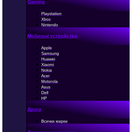
Gaming
Playstation
Xbox
Nintendo
Мобилни устройства
Apple
Samsung
Huawei
Xiaomi
Nokia
Acer
Motorola
Asus
Dell
HP
Други
Всички марки