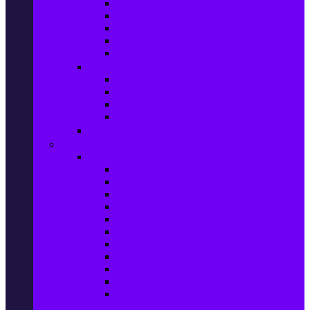
Маратонки и кецове
Дамски блузи
Дамски тениски
Дамски часовници
Дамски сандали
Мода за Мъже
Мъжки дънки
Мъжки маратонки и кецове
Мъжки часовници
Мъжки парфюми
Мода за ДЕЦА
Здраве и красота
Уреди & Аксесоари за лична грижа
Електрически четки за зъби
Устни иригатори
Епилатори
Козметични апарати
Уреди за маникюр и педикюр
Преси за коса
Сешоари
Маши за коса
Ролки за коса
Електрически четки за коса
Машинки за подстригване и
тримери