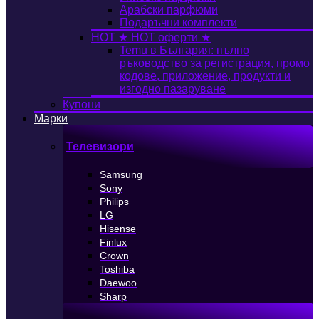
Арабски парфюми
Подаръчни комплекти
HOT
★ HOT оферти ★
Temu в България: пълно
ръководство за регистрация, промо
кодове, приложение, продукти и
изгодно пазаруване
Купони
Марки
Телевизори
Samsung
Sony
Philips
LG
Hisense
Finlux
Crown
Toshiba
Daewoo
Sharp