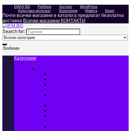
EMAG BG
PetShop
Хостинг
WordPress
Изкуствен интелект
Технологии
Ревюта
Deals
Почти всички магазини в каталога предлагат безплатна
доставка
Всички магазини КОНТАКТИ
Search for:
Любими
Категории
Телефони, Таблети & Лаптопи
Мобилни телефони и аксесоари
Мобилни телефони
Калъфи за мобилни телефони
Защитни фолиа за мобилни
телефони
Зарядни устройства за мобилни
телефони
Батерии за мобилни телефони
Bluetooth слушалки
Поставки и докинг станции за
мобилни телефони
Външни батерии за мобилни