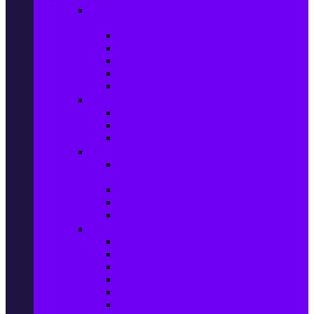
Настолни компютри & Монитори,
Сървъри & UPS-и
Настолни компютри
LCD & LED монитори
Акс. за монитори
Сървъри
UPS-и
Софтуер
Office & Desktop приложения
Операционни системи
Антивирусни програми
Принтери и Скенери
Принтери и други
мултифункционални устройства
Мастиленоструйни принтери
Фото принтери
Касети, тонери и други консумативи
PC компоненти
Процесори
Видео карти
Дънни платки
Оперативна памет
Хард Дискове
Компютърни кутии