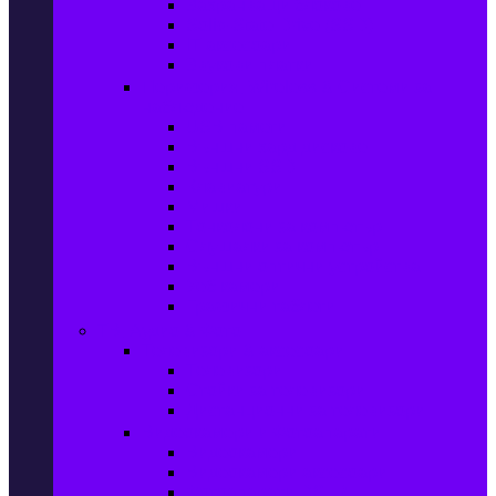
Захранващи блокове
Solid-State Drive (SSD)
IT аксесоари
Звукови платки
Периферия, Wireless & Системи за
наблюдение
USB памети
Външни хард дискове
Външни SSD
Клавиатури
Мишки
Тонколони за компютър
Слушалки за компютър
Външни оптични устройства
Уеб камери
Графични таблети
ТВ, Аудио & Фото
Телевизори & аксесоари
Телевизори
Стойки за телевизори
Дистанционни за телевизори
Видеокамери и Фотоапарати
Видеокамери
Видеокамери аксесоари
Фотоапарати DSLR