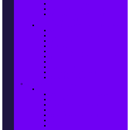
Ел. самобръсначки
Класически самобръсначки
Аксесоари за електрически
самобръсначки
Козметика & Продукти за лична грижа
Кремове за лице
Серуми и терапия за лице
Почистване на лице
Душ гелове
Лосиони за тяло
Дезодоранти и Антиперспиранти
Шампоани
Терапия за коса
Бои за коса и оксиданти
Онлайн аптека BENU
Дом, Градина & Petshop
Мебели и матраци
Офис столове, маси и бюра
Столове
Кухненско обзавеждане
Матраци
Обзавеждане за спалня
Фотьойли
Дивани