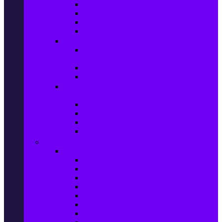
Игри за Playstation 4
Игри за Xbox One
Игри за Nintendo
Игри за Компютър
Гейминг аксесоари
Контролери, волани & гейминг
слушалки
VR Gaming Очила
VR Gaming Аксесоари
Гейминг Лаптопи, Настолни компютри &
Монитори
Гейминг Лаптопи
Гейминг Настолни компютри
Гейминг Монитори
Гейминг аксесоари за PC
Големи електроуреди
Хладилна техника
Хладилници
Хладилници side by side
Хладилници с фризер
Хладилни витрини
Фризери и ледогенератори
Фризерни ракли
Перални