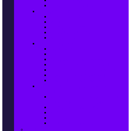
Сушилни за дрехи
Съдомиялни машини
Готварски печки и микровълнови
Готварски печки
Котлони
Електрически фурни
Микровълнови фурни
Абсорбатори
Уреди за вграждане
Фурни за вграждане
Плотове
Абсорбатори за вграждане
Микровълнови за вграждане
Перални машини за вграждане
Съдомиялни за вграждане
Хладилници за вграждане
Бойлери, Климатици & Уреди за
отопление
Климатици на промоция с висока
ефективност – Топ марки
Електрически конвектори
Вентилаторни печки
Бойлери
Електрически камини
Малки електроуреди