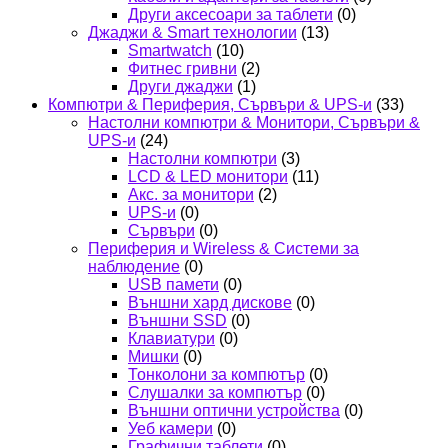
Други аксесоари за таблети
(0)
Джаджи & Smart технологии
(13)
Smartwatch
(10)
Фитнес гривни
(2)
Други джаджи
(1)
Компютри & Периферия, Сървъри & UPS-и
(33)
Настолни компютри & Монитори, Сървъри &
UPS-и
(24)
Настолни компютри
(3)
LCD & LED монитори
(11)
Акс. за монитори
(2)
UPS-и
(0)
Сървъри
(0)
Периферия и Wireless & Системи за
наблюдение
(0)
USB памети
(0)
Външни хард дискове
(0)
Външни SSD
(0)
Клавиатури
(0)
Мишки
(0)
Тонколони за компютър
(0)
Слушалки за компютър
(0)
Външни оптични устройства
(0)
Уеб камери
(0)
Графични таблети
(0)