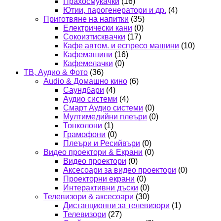
Прахосмукачки
(16)
Ютии, парогенератори и др.
(4)
Приготвяне на напитки
(35)
Електрически кани
(0)
Сокоизтисквачки
(17)
Кафе автом. и еспресо машини
(10)
Кафемашини
(16)
Кафемелачки
(0)
ТВ, Аудио & Фото
(36)
Audio & Домашно кино
(6)
Саундбари
(4)
Аудио системи
(4)
Смарт Аудио системи
(0)
Мултимедийни плеъри
(0)
Тонколони
(1)
Грамофони
(0)
Плеъри и Ресийвъри
(0)
Видео проектори & Екрани
(0)
Видео проектори
(0)
Аксесоари за видео проектори
(0)
Проекторни екрани
(0)
Интерактивни дъски
(0)
Телевизори & аксесоари
(30)
Дистанционни за телевизори
(1)
Телевизори
(27)