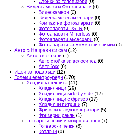
Стойки за телевизори
(0)
Видеокамери и Фотоапарати
(0)
Видеокамери
(0)
Видеокамери аксесоари
(0)
Компактни фотоапарати
(0)
Фотоапарати DSLR
(0)
Фотоапарати Mirrorless
(0)
Фотоапарати аксесоари
(0)
Фотоапарати за моментни снимки
(0)
Авто & Направи си сам
(12)
Авто аксесоари
(1)
Авто стойка за велосипед
(0)
Автобокс
(0)
Идеи за подаръци
(12)
Големи електроуреди
(170)
Хладилна техника
(41)
Хладилници
(29)
Хладилници side by side
(12)
Хладилници с фризер
(17)
Хладилни витрини
(7)
Фризери и ледогенератори
(5)
Фризерни ракли
(1)
Готварски печки и микровълнови
(7)
Готварски печки
(6)
Котлони
(0)