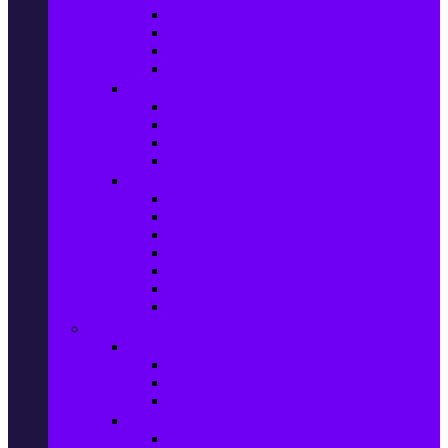
Фотоапарати Mirrorless
Компактни фотоапарати
Фотоапарати за моментни снимки
Фотоапарати аксесоари
Видео проектори & Екрани
Видео проектори
Аксесоари за видео проектори
Проекторни екрани
Интерактивни дъски
Audio & Домашно кино
Саундбари
Аудио системи
Смарт Аудио системи
Мултимедийни плеъри
Тонколони
Грамофони
Плеъри и Ресийвъри
Gaming
Гейминг конзоли
PlayStation
Xbox
Nintendo
Игри за конзола & Компютър
Игри за Playstation 5