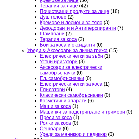
Кремове за лице
(30)
Терапия за лице
(42)
Почистващи продукти за лице
(18)
Душ гелове
(2)
Кремове и лосиони за тяло
(3)
Дезодоранти и Антиперспиранти
(7)
Шампоани
(2)
Терапия за коса
(2)
Бои за коса и оксиданти
(0)
Уреди & Аксесоари за лична грижа
(15)
Електрически четки за зъби
(1)
Устни иригатори
(3)
Аксесоари за електрически
самобръсначки
(0)
Ел. самобръсначки
(0)
Електрически четки за коса
(1)
Епилатори
(4)
Класически самобръсначки
(0)
Козметични апарати
(6)
Маши за коса
(1)
Машинки за подстригване и тримери
(0)
Преси за коса
(1)
Ролки за коса
(0)
Сешоари
(0)
Уреди за маникюр и педикюр
(0)