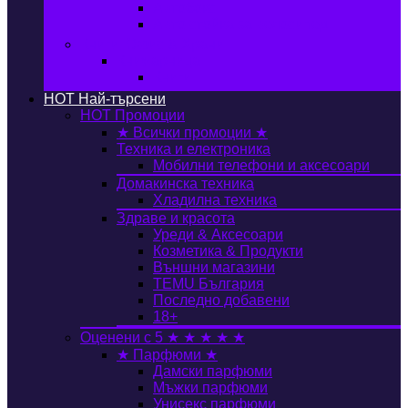
Автобокс
Авто стойка за велосипед
Книги, Офис & Храни
Книжарница
Книги
HOT
Най-търсени
HOT
Промоции
★ Всички промоции ★
Техника и електроника
Мобилни телефони и аксесоари
Домакинска техника
Хладилна техника
Здраве и красота
Уреди & Аксесоари
Козметика & Продукти
Външни магазини
TEMU България
Последно добавени
18+
Оценени с 5 ★ ★ ★ ★ ★
★ Парфюми ★
Дамски парфюми
Мъжки парфюми
Унисекс парфюми