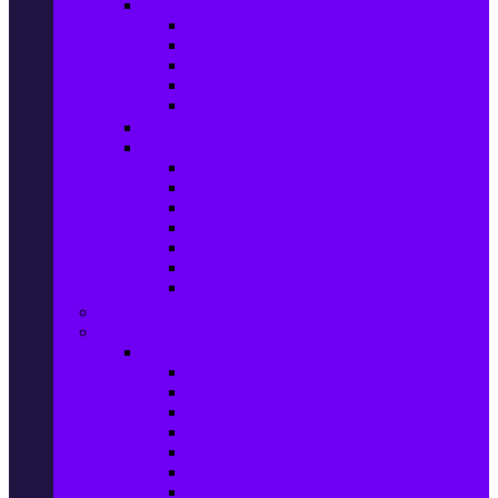
Домашен текстил
Спално бельо
Възглавници
Олекотени завивки
Хавлии за баня
Килими
Готвене и сервиране
PetShop
Кучета
Котки
Птици
Риби / Акваристика
Малки животни
Влечуги
Общи продукти
Играчки & Детски артикули
Спорт & Свободно време
Фитнес уреди и аксесоари
Бягащи пътеки
Велоергометри
Мултифункционални фитнес уреди
Гири и дъмбели
Степери
Вибро платформи
Фитнес топки