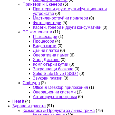
Принтери и Скенери
(5)
Принтери и други мултифункционални
устройства
(0)
Мастиленоструйни принтери
(0)
Фото принтери
(5)
Касети, тонери и други консумативи
(0)
PC компоненти
(11)
IT аксесоари
(1)
Процесори
(4)
Видео карти
(0)
Дънни платки
(0)
Оперативна памет
(6)
Хард Дискове
(0)
Компютърни кутии
(0)
Захранващи блокове
(0)
Solid-State Drive ( SSD )
(0)
Звукови платки
(0)
Софтуер
(2)
Office & Desktop приложения
(1)
Операционни системи
(1)
Антивирусни програми
(0)
Heat it
(4)
Здраве и красота
(91)
Козметика & Продукти за лична грижа
(79)