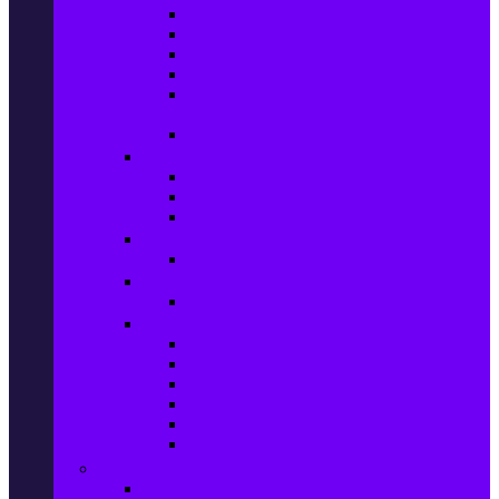
Колани за отслабване
Въжета за скачане
Постелки за упражнения
Фитнес аксесоари
Аксесоари за мултифункционални
фитнес уреди
Спортни добавки
Велосипеди, екипировка и аксесоари
Велосипеди
Детски велосипеди
Електрически велосипеди
Къмпинг артикули
Палатки за къмпинг
Спортни активности
Поход
Раници, куфари и чанти
Куфари
Пътни чанти
Спортни раници
Туристически раници
Спортни фитнес чанти
Аксесоари за пътуване
Авто & Направи си сам
Авто аксесоари