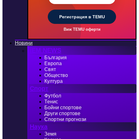
Регистрация в TEMU
Виж TEMU оферти
Новини
iEM NEWS
България
Европа
Свят
Общество
Култура
Спорт
Футбол
Тенис
Бойни спортове
Други спортове
Спортни прогнози
Наука
Земя