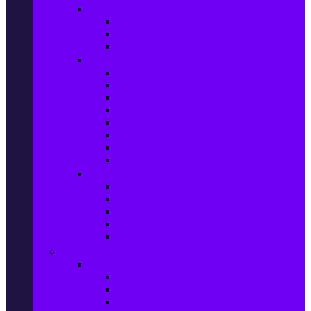
Прахосмукачки и ютии
Прахосмукачки
Ютии, парогенератори и др.
Парочистачки и водоструйки
Кухненски уреди
Електрически скари
Фритюрници
Хлебопекарни
Миксери
Пасатори
Блендери и чопъри
Месомелачки
Електрически фурни
Приготвяне на напитки
Кафе автом. и еспресо машини
Кафемашини
Кафемелачки
Сокоизтисквачки
Електрически кани
Мода
Мода за Жени
Всички предложения
Дамски якета и елеци
Ботуши и боти