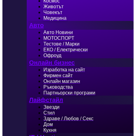
Космос
Животът
Човекът
Медицина
Авто
Авто Новини
МОТОСПОРТ
Тестове / Марки
ЕКО / Електрически
Офроуд
Онлайн бизнес
Изработка на сайт
Фирмен сайт
Онлайн магазин
Ръководства
Партньорски програми
Лайфстайл
Звезди
Стил
Здраве / Любов / Секс
Дом
Кухня