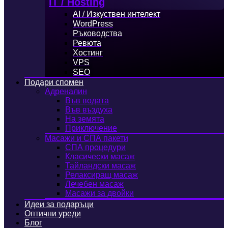
IT / Hosting
AI / Изкуствен интелект
WordPress
Ръководства
Ревюта
Хостинг
VPS
SEO
Подари спомен
Адреналин
Във водата
Във въздуха
На земята
Приключение
Масажи и СПА пакети
СПА процедури
Класически масаж
Тайландски масаж
Релаксиращ масаж
Лечебен масаж
Масажи за двойки
Идеи за подаръци
Оптични уреди
Блог