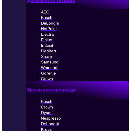
Домакинска техника
AEG
Bosch
DeLonghi
HotPoint
Electra
Finlux
Indesit
Liebherr
Sharp
Samsung
Whirlpool
Gorenje
Crown
Малки електроуреди
Bosch
Crown
Dyson
Nespresso
DeLonghi
Krups