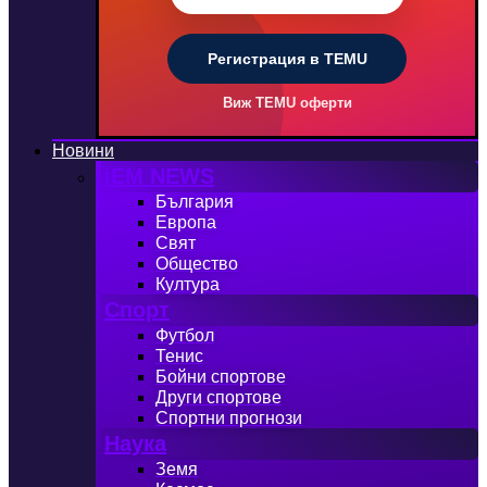
Регистрация в TEMU
Виж TEMU оферти
Новини
iEM NEWS
България
Европа
Свят
Общество
Култура
Спорт
Футбол
Тенис
Бойни спортове
Други спортове
Спортни прогнози
Наука
Земя