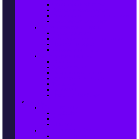
Фотоапарати Mirrorless
Компактни фотоапарати
Фотоапарати за моментни снимки
Фотоапарати аксесоари
Видео проектори & Екрани
Видео проектори
Аксесоари за видео проектори
Проекторни екрани
Интерактивни дъски
Audio & Домашно кино
Саундбари
Аудио системи
Смарт Аудио системи
Мултимедийни плеъри
Тонколони
Грамофони
Плеъри и Ресийвъри
Gaming
Гейминг конзоли
PlayStation
Xbox
Nintendo
Игри за конзола & Компютър
Игри за Playstation 5