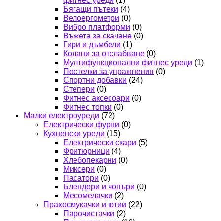
фитнес уреди
(1)
Бягащи пътеки
(4)
Велоергометри
(0)
Вибро платформи
(0)
Въжета за скачане
(0)
Гири и дъмбели
(1)
Колани за отслабване
(0)
Мултифункционални фитнес уреди
(1)
Постелки за упражнения
(0)
Спортни добавки
(24)
Степери
(0)
Фитнес аксесоари
(0)
Фитнес топки
(0)
Малки електроуреди
(72)
Електрически фурни
(0)
Кухненски уреди
(15)
Електрически скари
(5)
Фритюрници
(4)
Хлебопекарни
(0)
Миксери
(0)
Пасатори
(0)
Блендери и чопъри
(0)
Месомелачки
(2)
Прахосмукачки и ютии
(22)
Парочистачки
(2)