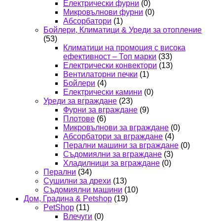
Електрически фурни
(0)
Микровълнови фурни
(0)
Абсорбатори
(1)
Бойлери, Климатици & Уреди за отопление
(53)
Климатици на промоция с висока
ефективност – Топ марки
(33)
Електрически конвектори
(13)
Вентилаторни печки
(1)
Бойлери
(4)
Електрически камини
(0)
Уреди за вграждане
(23)
Фурни за вграждане
(9)
Плотове
(6)
Микровълнови за вграждане
(0)
Абсорбатори за вграждане
(4)
Перални машини за вграждане
(0)
Съдомиялни за вграждане
(3)
Хладилници за вграждане
(0)
Перални
(34)
Сушилни за дрехи
(13)
Съдомиялни машини
(10)
Дом, Градина & Petshop
(19)
PetShop
(11)
Влечуги
(0)