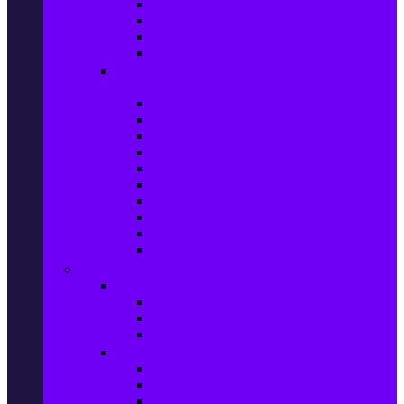
Захранващи блокове
Solid-State Drive (SSD)
IT аксесоари
Звукови платки
Периферия, Wireless & Системи за
наблюдение
USB памети
Външни хард дискове
Външни SSD
Клавиатури
Мишки
Тонколони за компютър
Слушалки за компютър
Външни оптични устройства
Уеб камери
Графични таблети
ТВ, Аудио & Фото
Телевизори & аксесоари
Телевизори
Стойки за телевизори
Дистанционни за телевизори
Видеокамери и Фотоапарати
Видеокамери
Видеокамери аксесоари
Фотоапарати DSLR