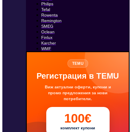
Philips
Tefal
Rowenta
Remington
SMEG
Oclean
Finlux
Karcher
WMF
TEMU
Регистрация в TEMU
Виж актуални оферти, купони и
промо предложения за нови
потребители.
100€
комплект купони