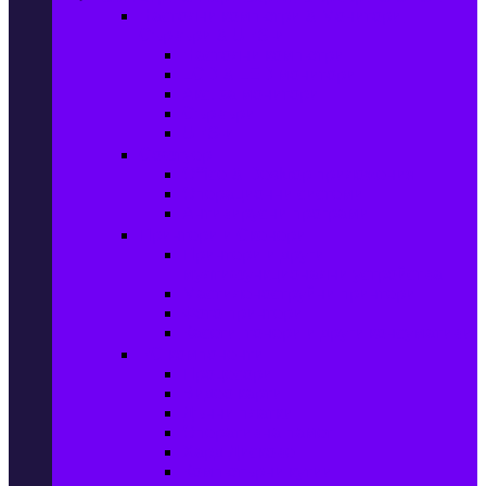
Настолни компютри & Монитори,
Сървъри & UPS-и
Настолни компютри
LCD & LED монитори
Акс. за монитори
Сървъри
UPS-и
Софтуер
Office & Desktop приложения
Операционни системи
Антивирусни програми
Принтери и Скенери
Принтери и други
мултифункционални устройства
Мастиленоструйни принтери
Фото принтери
Касети, тонери и други консумативи
PC компоненти
Процесори
Видео карти
Дънни платки
Оперативна памет
Хард Дискове
Компютърни кутии