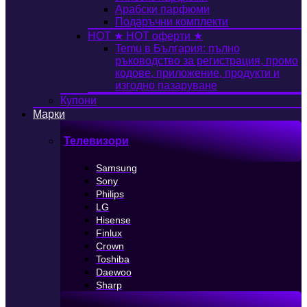
Арабски парфюми
Подаръчни комплекти
HOT
★ HOT оферти ★
Temu в България: пълно
ръководство за регистрация, промо
кодове, приложение, продукти и
изгодно пазаруване
Купони
Марки
Телевизори
Samsung
Sony
Philips
LG
Hisense
Finlux
Crown
Toshiba
Daewoo
Sharp