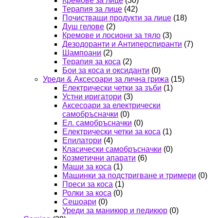
Кремове за лице
(30)
Терапия за лице
(42)
Почистващи продукти за лице
(18)
Душ гелове
(2)
Кремове и лосиони за тяло
(3)
Дезодоранти и Антиперспиранти
(7)
Шампоани
(2)
Терапия за коса
(2)
Бои за коса и оксиданти
(0)
Уреди & Аксесоари за лична грижа
(15)
Електрически четки за зъби
(1)
Устни иригатори
(3)
Аксесоари за електрически
самобръсначки
(0)
Ел. самобръсначки
(0)
Електрически четки за коса
(1)
Епилатори
(4)
Класически самобръсначки
(0)
Козметични апарати
(6)
Маши за коса
(1)
Машинки за подстригване и тримери
(0)
Преси за коса
(1)
Ролки за коса
(0)
Сешоари
(0)
Уреди за маникюр и педикюр
(0)