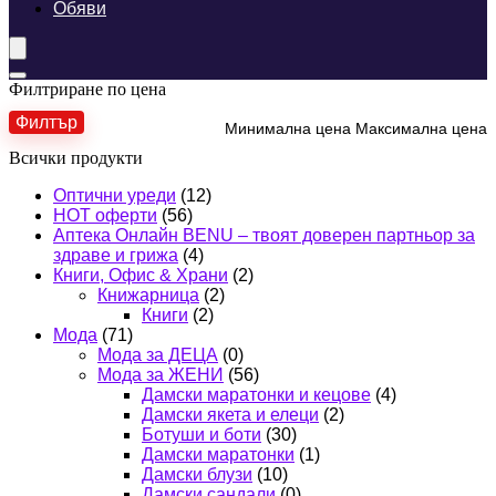
Обяви
Филтриране по цена
Филтър
Минимална цена
Максимална цена
Всички продукти
Оптични уреди
(12)
HOT оферти
(56)
Аптека Онлайн BENU – твоят доверен партньор за
здраве и грижа
(4)
Книги, Офис & Храни
(2)
Книжарница
(2)
Книги
(2)
Мода
(71)
Мода за ДЕЦА
(0)
Мода за ЖЕНИ
(56)
Дамски маратонки и кецове
(4)
Дамски якета и елеци
(2)
Ботуши и боти
(30)
Дамски маратонки
(1)
Дамски блузи
(10)
Дамски сандали
(0)