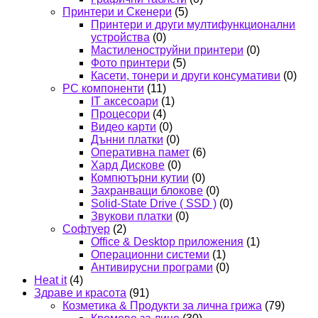
Принтери и Скенери
(5)
Принтери и други мултифункционални
устройства
(0)
Мастиленоструйни принтери
(0)
Фото принтери
(5)
Касети, тонери и други консумативи
(0)
PC компоненти
(11)
IT аксесоари
(1)
Процесори
(4)
Видео карти
(0)
Дънни платки
(0)
Оперативна памет
(6)
Хард Дискове
(0)
Компютърни кутии
(0)
Захранващи блокове
(0)
Solid-State Drive ( SSD )
(0)
Звукови платки
(0)
Софтуер
(2)
Office & Desktop приложения
(1)
Операционни системи
(1)
Антивирусни програми
(0)
Heat it
(4)
Здраве и красота
(91)
Козметика & Продукти за лична грижа
(79)