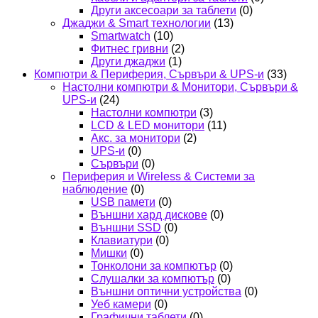
Други аксесоари за таблети
(0)
Джаджи & Smart технологии
(13)
Smartwatch
(10)
Фитнес гривни
(2)
Други джаджи
(1)
Компютри & Периферия, Сървъри & UPS-и
(33)
Настолни компютри & Монитори, Сървъри &
UPS-и
(24)
Настолни компютри
(3)
LCD & LED монитори
(11)
Акс. за монитори
(2)
UPS-и
(0)
Сървъри
(0)
Периферия и Wireless & Системи за
наблюдение
(0)
USB памети
(0)
Външни хард дискове
(0)
Външни SSD
(0)
Клавиатури
(0)
Мишки
(0)
Тонколони за компютър
(0)
Слушалки за компютър
(0)
Външни оптични устройства
(0)
Уеб камери
(0)
Графични таблети
(0)