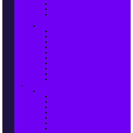
Ел. самобръсначки
Класически самобръсначки
Аксесоари за електрически
самобръсначки
Козметика & Продукти за лична грижа
Кремове за лице
Серуми и терапия за лице
Почистване на лице
Душ гелове
Лосиони за тяло
Дезодоранти и Антиперспиранти
Шампоани
Терапия за коса
Бои за коса и оксиданти
Онлайн аптека BENU
Дом, Градина & Petshop
Мебели и матраци
Офис столове, маси и бюра
Столове
Кухненско обзавеждане
Матраци
Обзавеждане за спалня
Фотьойли
Дивани