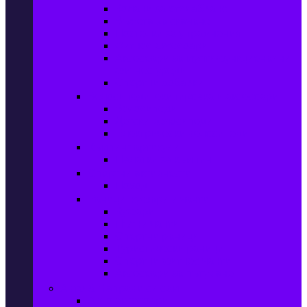
Колани за отслабване
Въжета за скачане
Постелки за упражнения
Фитнес аксесоари
Аксесоари за мултифункционални
фитнес уреди
Спортни добавки
Велосипеди, екипировка и аксесоари
Велосипеди
Детски велосипеди
Електрически велосипеди
Къмпинг артикули
Палатки за къмпинг
Спортни активности
Поход
Раници, куфари и чанти
Куфари
Пътни чанти
Спортни раници
Туристически раници
Спортни фитнес чанти
Аксесоари за пътуване
Авто & Направи си сам
Авто аксесоари