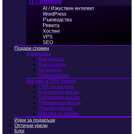
IT / Hosting
AI / Изкуствен интелект
WordPress
Ръководства
Ревюта
Хостинг
VPS
SEO
Подари спомен
Адреналин
Във водата
Във въздуха
На земята
Приключение
Масажи и СПА пакети
СПА процедури
Класически масаж
Тайландски масаж
Релаксиращ масаж
Лечебен масаж
Масажи за двойки
Идеи за подаръци
Оптични уреди
Блог