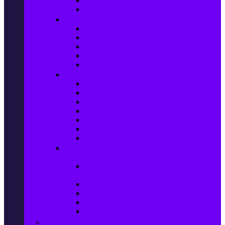
Сушилни за дрехи
Съдомиялни машини
Готварски печки и микровълнови
Готварски печки
Котлони
Електрически фурни
Микровълнови фурни
Абсорбатори
Уреди за вграждане
Фурни за вграждане
Плотове
Абсорбатори за вграждане
Микровълнови за вграждане
Перални машини за вграждане
Съдомиялни за вграждане
Хладилници за вграждане
Бойлери, Климатици & Уреди за
отопление
Климатици на промоция с висока
ефективност – Топ марки
Електрически конвектори
Вентилаторни печки
Бойлери
Електрически камини
Малки електроуреди