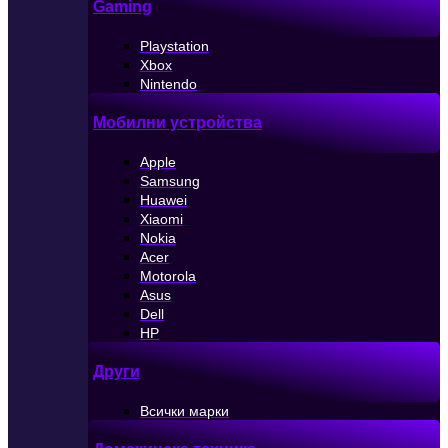
Gaming
Playstation
Xbox
Nintendo
Мобилни устройства
Apple
Samsung
Huawei
Xiaomi
Nokia
Acer
Motorola
Asus
Dell
HP
Други
Всички марки