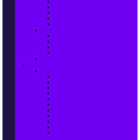
Маратонки и кецове
Дамски блузи
Дамски тениски
Дамски часовници
Дамски сандали
Мода за Мъже
Мъжки дънки
Мъжки маратонки и кецове
Мъжки часовници
Мъжки парфюми
Мода за ДЕЦА
Здраве и красота
Уреди & Аксесоари за лична грижа
Електрически четки за зъби
Устни иригатори
Епилатори
Козметични апарати
Уреди за маникюр и педикюр
Преси за коса
Сешоари
Маши за коса
Ролки за коса
Електрически четки за коса
Машинки за подстригване и
тримери