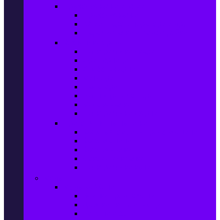
Прахосмукачки и ютии
Прахосмукачки
Ютии, парогенератори и др.
Парочистачки и водоструйки
Кухненски уреди
Електрически скари
Фритюрници
Хлебопекарни
Миксери
Пасатори
Блендери и чопъри
Месомелачки
Електрически фурни
Приготвяне на напитки
Кафе автом. и еспресо машини
Кафемашини
Кафемелачки
Сокоизтисквачки
Електрически кани
Мода
Мода за Жени
Всички предложения
Дамски якета и елеци
Ботуши и боти