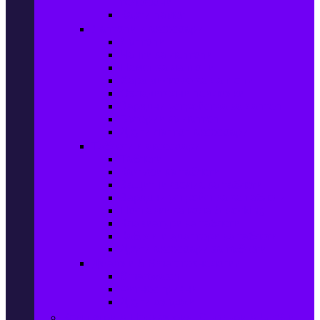
телефони
Карти памет
Лаптопи и аксесоари
Лаптопи
Чанти за лаптопи
Памет за лаптопи
Хард дискове за лаптопи
Охладителни подложки
Зарядни устройства за лаптоп
Батерии за лаптоп
Други лаптоп аксесоари
Таблети и аксесоари
Таблети
Калъфи за таблети
Защитни фолиа за таблети
Зарядни устройства за таблети
Поставки за кола & docking
Клавиатури за таблети
Кабели и адаптери за таблети
Други аксесоари за таблети
Джаджи & Smart технологии
Smartwatch
Фитнес гривни
Други джаджи
Компютри & Периферия, Сървъри & UPS-и