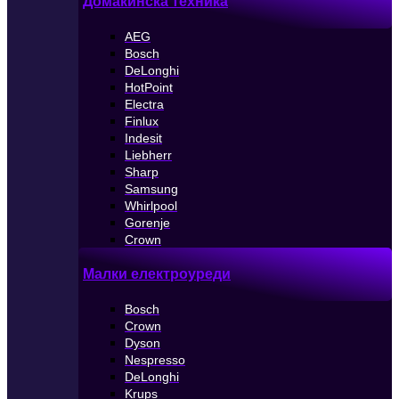
Домакинска техника
AEG
Bosch
DeLonghi
HotPoint
Electra
Finlux
Indesit
Liebherr
Sharp
Samsung
Whirlpool
Gorenje
Crown
Малки електроуреди
Bosch
Crown
Dyson
Nespresso
DeLonghi
Krups