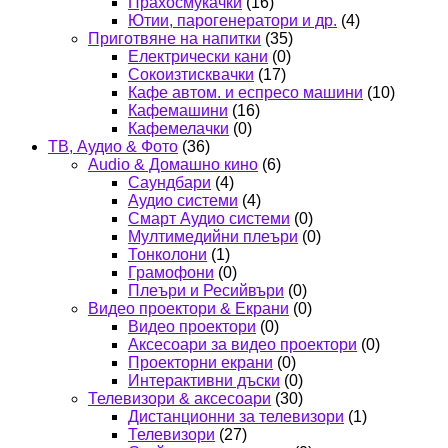
Прахосмукачки
(16)
Ютии, парогенератори и др.
(4)
Приготвяне на напитки
(35)
Електрически кани
(0)
Сокоизтисквачки
(17)
Кафе автом. и еспресо машини
(10)
Кафемашини
(16)
Кафемелачки
(0)
ТВ, Аудио & Фото
(36)
Audio & Домашно кино
(6)
Саундбари
(4)
Аудио системи
(4)
Смарт Аудио системи
(0)
Мултимедийни плеъри
(0)
Тонколони
(1)
Грамофони
(0)
Плеъри и Ресийвъри
(0)
Видео проектори & Екрани
(0)
Видео проектори
(0)
Аксесоари за видео проектори
(0)
Проекторни екрани
(0)
Интерактивни дъски
(0)
Телевизори & аксесоари
(30)
Дистанционни за телевизори
(1)
Телевизори
(27)