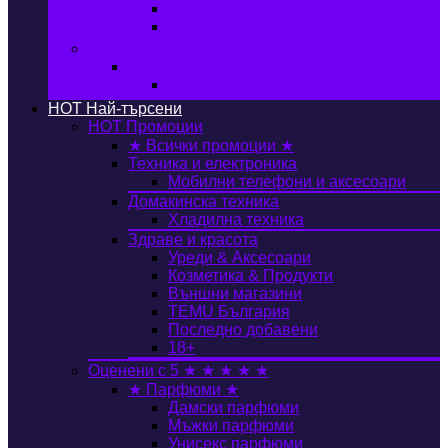
Автобокс
Авто стойка за велосипед
Книги, Офис & Храни
Книжарница
Книги
HOT
Най-търсени
HOT
Промоции
★ Всички промоции ★
Техника и електроника
Мобилни телефони и аксесоари
Домакинска техника
Хладилна техника
Здраве и красота
Уреди & Аксесоари
Козметика & Продукти
Външни магазини
TEMU България
Последно добавени
18+
Оценени с 5 ★ ★ ★ ★ ★
★ Парфюми ★
Дамски парфюми
Мъжки парфюми
Унисекс парфюми