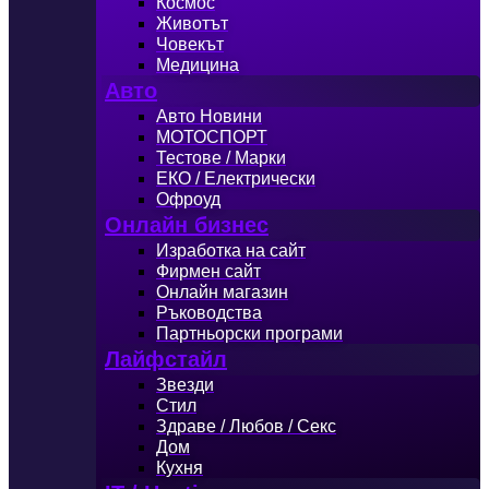
Космос
Животът
Човекът
Медицина
Авто
Авто Новини
МОТОСПОРТ
Тестове / Марки
ЕКО / Електрически
Офроуд
Онлайн бизнес
Изработка на сайт
Фирмен сайт
Онлайн магазин
Ръководства
Партньорски програми
Лайфстайл
Звезди
Стил
Здраве / Любов / Секс
Дом
Кухня