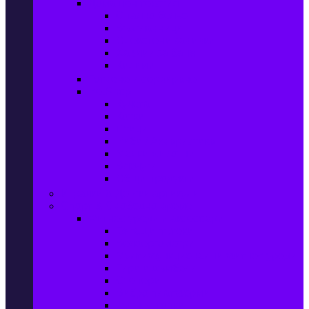
Домашен текстил
Спално бельо
Възглавници
Олекотени завивки
Хавлии за баня
Килими
Готвене и сервиране
PetShop
Кучета
Котки
Птици
Риби / Акваристика
Малки животни
Влечуги
Общи продукти
Играчки & Детски артикули
Спорт & Свободно време
Фитнес уреди и аксесоари
Бягащи пътеки
Велоергометри
Мултифункционални фитнес уреди
Гири и дъмбели
Степери
Вибро платформи
Фитнес топки