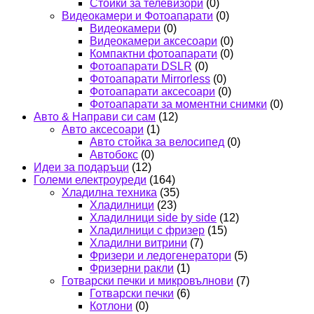
Стойки за телевизори
(0)
Видеокамери и Фотоапарати
(0)
Видеокамери
(0)
Видеокамери аксесоари
(0)
Компактни фотоапарати
(0)
Фотоапарати DSLR
(0)
Фотоапарати Mirrorless
(0)
Фотоапарати аксесоари
(0)
Фотоапарати за моментни снимки
(0)
Авто & Направи си сам
(12)
Авто аксесоари
(1)
Авто стойка за велосипед
(0)
Автобокс
(0)
Идеи за подаръци
(12)
Големи електроуреди
(164)
Хладилна техника
(35)
Хладилници
(23)
Хладилници side by side
(12)
Хладилници с фризер
(15)
Хладилни витрини
(7)
Фризери и ледогенератори
(5)
Фризерни ракли
(1)
Готварски печки и микровълнови
(7)
Готварски печки
(6)
Котлони
(0)