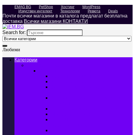
EMAG BG
PetShop
Хостинг
WordPress
Изкуствен интелект
Технологии
Ревюта
Deals
Почти всички магазини в каталога предлагат безплатна
доставка
Всички магазини КОНТАКТИ
Search for:
Любими
Категории
Телефони, Таблети & Лаптопи
Мобилни телефони и аксесоари
Мобилни телефони
Калъфи за мобилни телефони
Защитни фолиа за мобилни
телефони
Зарядни устройства за мобилни
телефони
Батерии за мобилни телефони
Bluetooth слушалки
Поставки и докинг станции за
мобилни телефони
Външни батерии за мобилни