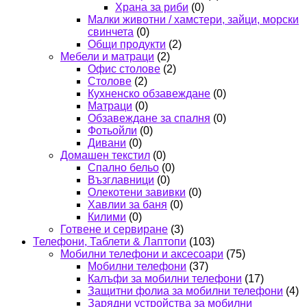
Храна за риби
(0)
Малки животни / хамстери, зайци, морски
свинчета
(0)
Общи продукти
(2)
Мебели и матраци
(2)
Офис столове
(2)
Столове
(2)
Кухненско обзавеждане
(0)
Матраци
(0)
Обзавеждане за спалня
(0)
Фотьойли
(0)
Дивани
(0)
Домашен текстил
(0)
Спално бельо
(0)
Възглавници
(0)
Олекотени завивки
(0)
Хавлии за баня
(0)
Килими
(0)
Готвене и сервиране
(3)
Телефони, Таблети & Лаптопи
(103)
Мобилни телефони и аксесоари
(75)
Мобилни телефони
(37)
Калъфи за мобилни телефони
(17)
Защитни фолиа за мобилни телефони
(4)
Зарядни устройства за мобилни