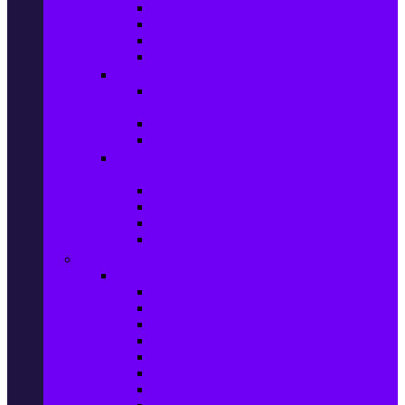
Игри за Playstation 4
Игри за Xbox One
Игри за Nintendo
Игри за Компютър
Гейминг аксесоари
Контролери, волани & гейминг
слушалки
VR Gaming Очила
VR Gaming Аксесоари
Гейминг Лаптопи, Настолни компютри &
Монитори
Гейминг Лаптопи
Гейминг Настолни компютри
Гейминг Монитори
Гейминг аксесоари за PC
Големи електроуреди
Хладилна техника
Хладилници
Хладилници side by side
Хладилници с фризер
Хладилни витрини
Фризери и ледогенератори
Фризерни ракли
Перални