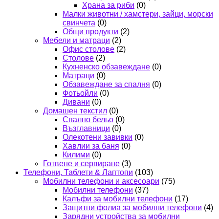
Храна за риби
(0)
Малки животни / хамстери, зайци, морски
свинчета
(0)
Общи продукти
(2)
Мебели и матраци
(2)
Офис столове
(2)
Столове
(2)
Кухненско обзавеждане
(0)
Матраци
(0)
Обзавеждане за спалня
(0)
Фотьойли
(0)
Дивани
(0)
Домашен текстил
(0)
Спално бельо
(0)
Възглавници
(0)
Олекотени завивки
(0)
Хавлии за баня
(0)
Килими
(0)
Готвене и сервиране
(3)
Телефони, Таблети & Лаптопи
(103)
Мобилни телефони и аксесоари
(75)
Мобилни телефони
(37)
Калъфи за мобилни телефони
(17)
Защитни фолиа за мобилни телефони
(4)
Зарядни устройства за мобилни