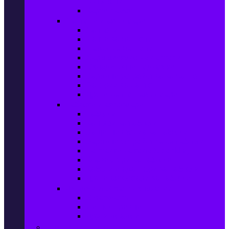
телефони
Карти памет
Лаптопи и аксесоари
Лаптопи
Чанти за лаптопи
Памет за лаптопи
Хард дискове за лаптопи
Охладителни подложки
Зарядни устройства за лаптоп
Батерии за лаптоп
Други лаптоп аксесоари
Таблети и аксесоари
Таблети
Калъфи за таблети
Защитни фолиа за таблети
Зарядни устройства за таблети
Поставки за кола & docking
Клавиатури за таблети
Кабели и адаптери за таблети
Други аксесоари за таблети
Джаджи & Smart технологии
Smartwatch
Фитнес гривни
Други джаджи
Компютри & Периферия, Сървъри & UPS-и