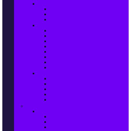
Прахосмукачки и ютии
Прахосмукачки
Ютии, парогенератори и др.
Парочистачки и водоструйки
Кухненски уреди
Електрически скари
Фритюрници
Хлебопекарни
Миксери
Пасатори
Блендери и чопъри
Месомелачки
Електрически фурни
Приготвяне на напитки
Кафе автом. и еспресо машини
Кафемашини
Кафемелачки
Сокоизтисквачки
Електрически кани
Мода
Мода за Жени
Всички предложения
Дамски якета и елеци
Ботуши и боти