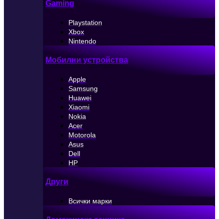
Gaming
Playstation
Xbox
Nintendo
Мобилни устройства
Apple
Samsung
Huawei
Xiaomi
Nokia
Acer
Motorola
Asus
Dell
HP
Други
Всички марки