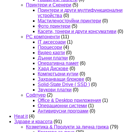
Принтери и Скенери
(5)
Принтери и други мултифункционални
устройства
(0)
Мастиленоструйни принтери
(0)
Фото принтери
(5)
Касети, тонери и други консумативи
(0)
PC компоненти
(11)
IT аксесоари
(1)
Процесори
(4)
Видео карти
(0)
Дънни платки
(0)
Оперативна памет
(6)
Хард Дискове
(0)
Компютърни кутии
(0)
Захранващи блокове
(0)
Solid-State Drive ( SSD )
(0)
Звукови платки
(0)
Софтуер
(2)
Office & Desktop приложения
(1)
Операционни системи
(1)
Антивирусни програми
(0)
Heat it
(4)
Здраве и красота
(91)
Козметика & Продукти за лична грижа
(79)