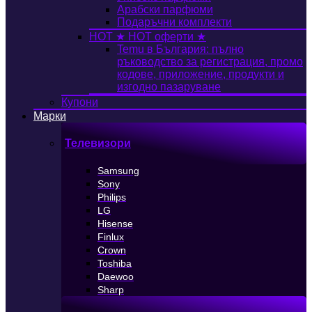
Арабски парфюми
Подаръчни комплекти
HOT
★ HOT оферти ★
Temu в България: пълно
ръководство за регистрация, промо
кодове, приложение, продукти и
изгодно пазаруване
Купони
Марки
Телевизори
Samsung
Sony
Philips
LG
Hisense
Finlux
Crown
Toshiba
Daewoo
Sharp