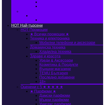
Автобокс
Авто стойка за велосипед
Книги, Офис & Храни
Книжарница
Книги
HOT
Най-търсени
HOT
Промоции
★ Всички промоции ★
Техника и електроника
Мобилни телефони и аксесоари
Домакинска техника
Хладилна техника
Здраве и красота
Уреди & Аксесоари
Козметика & Продукти
Външни магазини
TEMU България
Последно добавени
18+
Оценени с 5 ★ ★ ★ ★ ★
★ Парфюми ★
Дамски парфюми
Мъжки парфюми
Унисекс парфюми