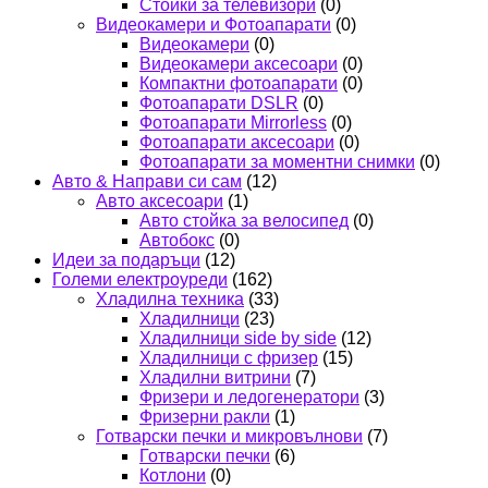
Стойки за телевизори
(0)
Видеокамери и Фотоапарати
(0)
Видеокамери
(0)
Видеокамери аксесоари
(0)
Компактни фотоапарати
(0)
Фотоапарати DSLR
(0)
Фотоапарати Mirrorless
(0)
Фотоапарати аксесоари
(0)
Фотоапарати за моментни снимки
(0)
Авто & Направи си сам
(12)
Авто аксесоари
(1)
Авто стойка за велосипед
(0)
Автобокс
(0)
Идеи за подаръци
(12)
Големи електроуреди
(162)
Хладилна техника
(33)
Хладилници
(23)
Хладилници side by side
(12)
Хладилници с фризер
(15)
Хладилни витрини
(7)
Фризери и ледогенератори
(3)
Фризерни ракли
(1)
Готварски печки и микровълнови
(7)
Готварски печки
(6)
Котлони
(0)