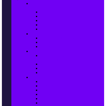
Настолни компютри & Монитори,
Сървъри & UPS-и
Настолни компютри
LCD & LED монитори
Акс. за монитори
Сървъри
UPS-и
Софтуер
Office & Desktop приложения
Операционни системи
Антивирусни програми
Принтери и Скенери
Принтери и други
мултифункционални устройства
Мастиленоструйни принтери
Фото принтери
Касети, тонери и други консумативи
PC компоненти
Процесори
Видео карти
Дънни платки
Оперативна памет
Хард Дискове
Компютърни кутии