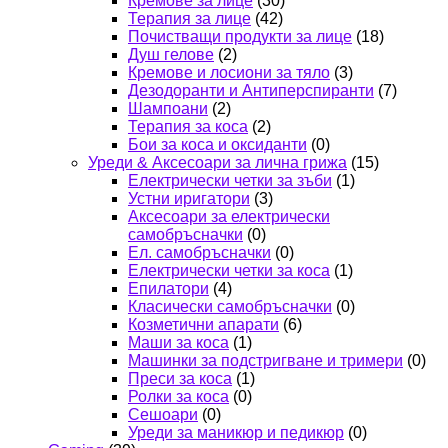
Кремове за лице
(30)
Терапия за лице
(42)
Почистващи продукти за лице
(18)
Душ гелове
(2)
Кремове и лосиони за тяло
(3)
Дезодоранти и Антиперспиранти
(7)
Шампоани
(2)
Терапия за коса
(2)
Бои за коса и оксиданти
(0)
Уреди & Аксесоари за лична грижа
(15)
Електрически четки за зъби
(1)
Устни иригатори
(3)
Аксесоари за електрически
самобръсначки
(0)
Ел. самобръсначки
(0)
Електрически четки за коса
(1)
Епилатори
(4)
Класически самобръсначки
(0)
Козметични апарати
(6)
Маши за коса
(1)
Машинки за подстригване и тримери
(0)
Преси за коса
(1)
Ролки за коса
(0)
Сешоари
(0)
Уреди за маникюр и педикюр
(0)