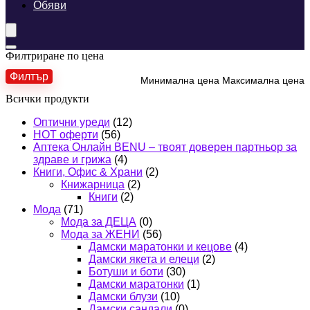
Обяви
Филтриране по цена
Филтър
Минимална цена
Максимална цена
Всички продукти
Оптични уреди
(12)
HOT оферти
(56)
Аптека Онлайн BENU – твоят доверен партньор за
здраве и грижа
(4)
Книги, Офис & Храни
(2)
Книжарница
(2)
Книги
(2)
Мода
(71)
Мода за ДЕЦА
(0)
Мода за ЖЕНИ
(56)
Дамски маратонки и кецове
(4)
Дамски якета и елеци
(2)
Ботуши и боти
(30)
Дамски маратонки
(1)
Дамски блузи
(10)
Дамски сандали
(0)