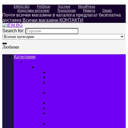
EMAG BG
PetShop
Хостинг
WordPress
Изкуствен интелект
Технологии
Ревюта
Deals
Почти всички магазини в каталога предлагат безплатна
доставка
Всички магазини КОНТАКТИ
Search for:
Любими
Категории
Телефони, Таблети & Лаптопи
Мобилни телефони и аксесоари
Мобилни телефони
Калъфи за мобилни телефони
Защитни фолиа за мобилни
телефони
Зарядни устройства за мобилни
телефони
Батерии за мобилни телефони
Bluetooth слушалки
Поставки и докинг станции за
мобилни телефони
Външни батерии за мобилни