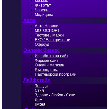
Космос
Животът
Човекът
Медицина
Авто
Авто Новини
МОТОСПОРТ
Тестове / Марки
ЕКО / Електрически
Офроуд
Онлайн бизнес
Изработка на сайт
Фирмен сайт
Онлайн магазин
Ръководства
Партньорски програми
Лайфстайл
Звезди
Стил
Здраве / Любов / Секс
Дом
Кухня