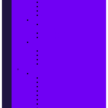
Игри за Playstation 4
Игри за Xbox One
Игри за Nintendo
Игри за Компютър
Гейминг аксесоари
Контролери, волани & гейминг
слушалки
VR Gaming Очила
VR Gaming Аксесоари
Гейминг Лаптопи, Настолни компютри &
Монитори
Гейминг Лаптопи
Гейминг Настолни компютри
Гейминг Монитори
Гейминг аксесоари за PC
Големи електроуреди
Хладилна техника
Хладилници
Хладилници side by side
Хладилници с фризер
Хладилни витрини
Фризери и ледогенератори
Фризерни ракли
Перални