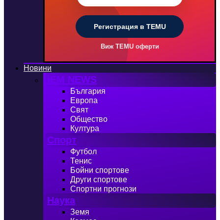
Регистрация в TEMU
Виж TEMU оферти
Новини
iEM NEWS
България
Европа
Свят
Общество
Култура
Спорт
Футбол
Тенис
Бойни спортове
Други спортове
Спортни прогнози
Наука
Земя