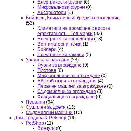
Електрически фурни
(0)
Микровълнови фурни
(0)
Абсорбатори
(1)
Бойлери, Климатици & Уреди за отопление
(53)
Климатици на промоция с висока
ефективност – Топ марки
(33)
Електрически конвектори
(13)
Вентилаторни печки
(1)
Бойлери
(4)
Електрически камини
(0)
Уреди за вграждане
(23)
Фурни за вграждане
(9)
Плотове
(6)
Микровълнови за вграждане
(0)
Абсорбатори за вграждане
(4)
Перални машини за вграждане
(0)
Съдомиялни за вграждане
(3)
Хладилници за вграждане
(0)
Перални
(34)
Сушилни за дрехи
(13)
Съдомиялни машини
(10)
Дом, Градина & Petshop
(19)
PetShop
(11)
Влечуги
(0)