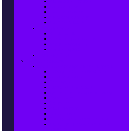
Маратонки и кецове
Дамски блузи
Дамски тениски
Дамски часовници
Дамски сандали
Мода за Мъже
Мъжки дънки
Мъжки маратонки и кецове
Мъжки часовници
Мъжки парфюми
Мода за ДЕЦА
Здраве и красота
Уреди & Аксесоари за лична грижа
Електрически четки за зъби
Устни иригатори
Епилатори
Козметични апарати
Уреди за маникюр и педикюр
Преси за коса
Сешоари
Маши за коса
Ролки за коса
Електрически четки за коса
Машинки за подстригване и
тримери