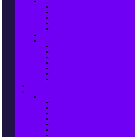
Домашен текстил
Спално бельо
Възглавници
Олекотени завивки
Хавлии за баня
Килими
Готвене и сервиране
PetShop
Кучета
Котки
Птици
Риби / Акваристика
Малки животни
Влечуги
Общи продукти
Играчки & Детски артикули
Спорт & Свободно време
Фитнес уреди и аксесоари
Бягащи пътеки
Велоергометри
Мултифункционални фитнес уреди
Гири и дъмбели
Степери
Вибро платформи
Фитнес топки