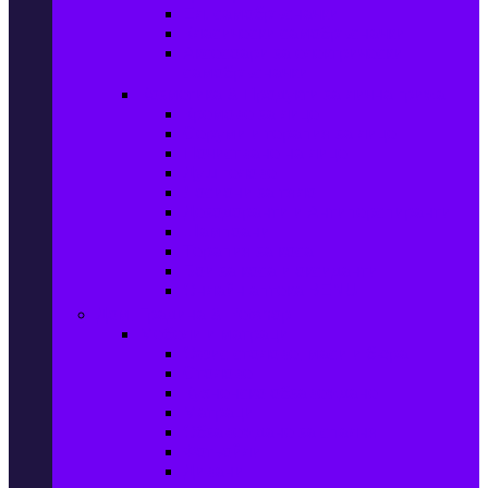
Ел. самобръсначки
Класически самобръсначки
Аксесоари за електрически
самобръсначки
Козметика & Продукти за лична грижа
Кремове за лице
Серуми и терапия за лице
Почистване на лице
Душ гелове
Лосиони за тяло
Дезодоранти и Антиперспиранти
Шампоани
Терапия за коса
Бои за коса и оксиданти
Онлайн аптека BENU
Дом, Градина & Petshop
Мебели и матраци
Офис столове, маси и бюра
Столове
Кухненско обзавеждане
Матраци
Обзавеждане за спалня
Фотьойли
Дивани