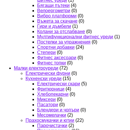
фитнес уреди
(1)
Бягащи пътеки
(4)
Велоергометри
(0)
Вибро платформи
(0)
Въжета за скачане
(0)
Гири и дъмбели
(1)
Колани за отслабване
(0)
Мултифункционални фитнес уреди
(1)
Постелки за упражнения
(0)
Спортни добавки
(24)
Степери
(0)
Фитнес аксесоари
(0)
Фитнес топки
(0)
Малки електроуреди
(72)
Електрически фурни
(0)
Кухненски уреди
(15)
Електрически скари
(5)
Фритюрници
(4)
Хлебопекарни
(0)
Миксери
(0)
Пасатори
(0)
Блендери и чопъри
(0)
Месомелачки
(2)
Прахосмукачки и ютии
(22)
Парочистачки
(2)