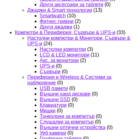
Други аксесоари за таблети
(0)
Джаджи & Smart технологии
(13)
Smartwatch
(10)
Фитнес гривни
(2)
Други джаджи
(1)
Компютри & Периферия, Сървъри & UPS-и
(33)
Настолни компютри & Монитори, Сървъри &
UPS-и
(24)
Настолни компютри
(3)
LCD & LED монитори
(11)
Акс. за монитори
(2)
UPS-и
(0)
Сървъри
(0)
Периферия и Wireless & Системи за
наблюдение
(0)
USB памети
(0)
Външни хард дискове
(0)
Външни SSD
(0)
Клавиатури
(0)
Мишки
(0)
Тонколони за компютър
(0)
Слушалки за компютър
(0)
Външни оптични устройства
(0)
Уеб камери
(0)
Графични таблети
(0)