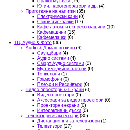
Прахосмукачки
(16)
Ютии, парогенератори и др.
(4)
Приготвяне на напитки
(35)
Електрически кани
(0)
Сокоизтисквачки
(17)
Кафе автом. и еспресо машини
(10)
Кафемашини
(16)
Кафемелачки
(0)
ТВ, Аудио & Фото
(36)
Audio & Домашно кино
(6)
Саундбари
(4)
Аудио системи
(4)
Смарт Аудио системи
(0)
Мултимедийни плеъри
(0)
Тонколони
(1)
Грамофони
(0)
Плеъри и Ресийвъри
(0)
Видео проектори & Екрани
(0)
Видео проектори
(0)
Аксесоари за видео проектори
(0)
Проекторни екрани
(0)
Интерактивни дъски
(0)
Телевизори & аксесоари
(30)
Дистанционни за телевизори
(1)
Телевизори
(27)