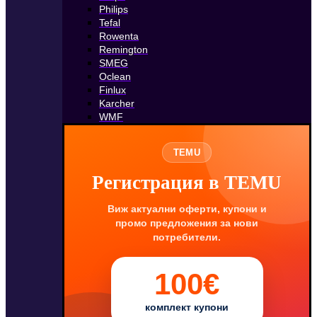
Philips
Tefal
Rowenta
Remington
SMEG
Oclean
Finlux
Karcher
WMF
TEMU
Регистрация в TEMU
Виж актуални оферти, купони и
промо предложения за нови
потребители.
100€
комплект купони