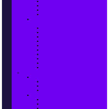
Захранващи блокове
Solid-State Drive (SSD)
IT аксесоари
Звукови платки
Периферия, Wireless & Системи за
наблюдение
USB памети
Външни хард дискове
Външни SSD
Клавиатури
Мишки
Тонколони за компютър
Слушалки за компютър
Външни оптични устройства
Уеб камери
Графични таблети
ТВ, Аудио & Фото
Телевизори & аксесоари
Телевизори
Стойки за телевизори
Дистанционни за телевизори
Видеокамери и Фотоапарати
Видеокамери
Видеокамери аксесоари
Фотоапарати DSLR