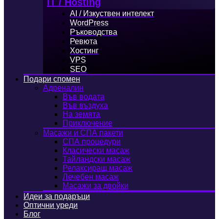
IT / Hosting
AI / Изкуствен интелект
WordPress
Ръководства
Ревюта
Хостинг
VPS
SEO
Подари спомен
Адреналин
Във водата
Във въздуха
На земята
Приключение
Масажи и СПА пакети
СПА процедури
Класически масаж
Тайландски масаж
Релаксиращ масаж
Лечебен масаж
Масажи за двойки
Идеи за подаръци
Оптични уреди
Блог