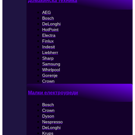
Домакинска техника
AEG
Bosch
DeLonghi
HotPoint
Electra
Finlux
Indesit
Liebherr
Sharp
Samsung
Whirlpool
Gorenje
Crown
Малки електроуреди
Bosch
Crown
Dyson
Nespresso
DeLonghi
Krups