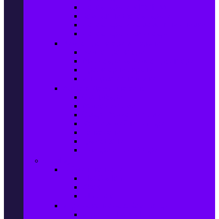
Фотоапарати Mirrorless
Компактни фотоапарати
Фотоапарати за моментни снимки
Фотоапарати аксесоари
Видео проектори & Екрани
Видео проектори
Аксесоари за видео проектори
Проекторни екрани
Интерактивни дъски
Audio & Домашно кино
Саундбари
Аудио системи
Смарт Аудио системи
Мултимедийни плеъри
Тонколони
Грамофони
Плеъри и Ресийвъри
Gaming
Гейминг конзоли
PlayStation
Xbox
Nintendo
Игри за конзола & Компютър
Игри за Playstation 5