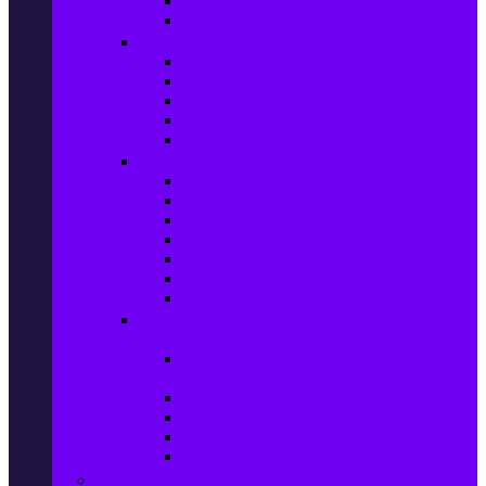
Сушилни за дрехи
Съдомиялни машини
Готварски печки и микровълнови
Готварски печки
Котлони
Електрически фурни
Микровълнови фурни
Абсорбатори
Уреди за вграждане
Фурни за вграждане
Плотове
Абсорбатори за вграждане
Микровълнови за вграждане
Перални машини за вграждане
Съдомиялни за вграждане
Хладилници за вграждане
Бойлери, Климатици & Уреди за
отопление
Климатици на промоция с висока
ефективност – Топ марки
Електрически конвектори
Вентилаторни печки
Бойлери
Електрически камини
Малки електроуреди