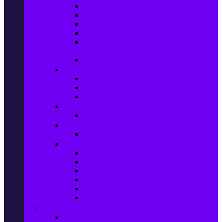
Колани за отслабване
Въжета за скачане
Постелки за упражнения
Фитнес аксесоари
Аксесоари за мултифункционални
фитнес уреди
Спортни добавки
Велосипеди, екипировка и аксесоари
Велосипеди
Детски велосипеди
Електрически велосипеди
Къмпинг артикули
Палатки за къмпинг
Спортни активности
Поход
Раници, куфари и чанти
Куфари
Пътни чанти
Спортни раници
Туристически раници
Спортни фитнес чанти
Аксесоари за пътуване
Авто & Направи си сам
Авто аксесоари