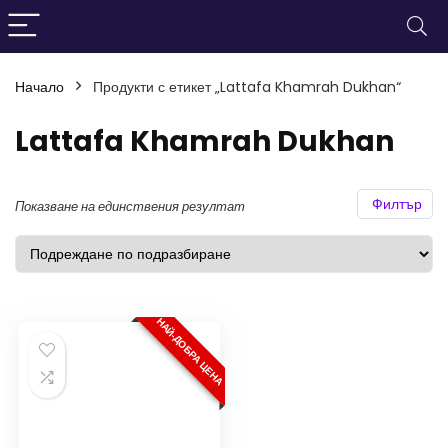
Начало
Продукти с етикет „Lattafa Khamrah Dukhan“
нимална
ксимална
а
а
Lattafa Khamrah Dukhan
Филтър
Показване на единствения резултат
НАЙ-ДОБРА ЦЕНА