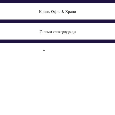
Книги, Офис & Храни
Големи електроуреди
Здраве и красота
Малки електроуреди
Авто & Направи си сам