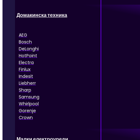
Домакинска техника
AEG
Bosch
DeLonghi
HotPoint
Electra
Finlux
Indesit
Liebherr
Sharp
Samsung
Whirlpool
Gorenje
Crown
Малки електроуреди