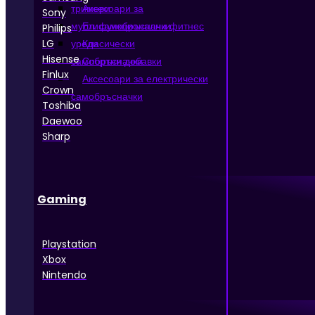
тримери
Аксесоари за
Sony
мултифункционални фитнес
Ел. самобръсначки
Philips
LG
уреди
Класически
Hisense
самобръсначки
Спортни добавки
Finlux
Аксесоари за електрически
Crown
самобръсначки
Toshiba
Daewoo
Sharp
Gaming
Playstation
Xbox
Nintendo