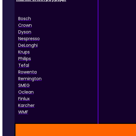
Bosch
Crown
Dyson
Nespresso
DeLonghi
Krups
Philips
Tefal
Rowenta
Remington
SMEG
Oclean
Finlux
Karcher
WMF