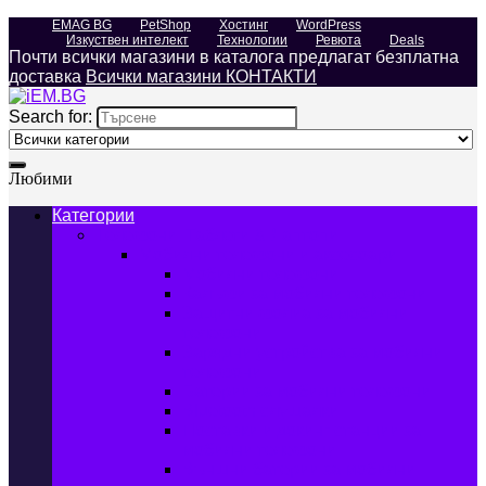
EMAG BG
PetShop
Хостинг
WordPress
Изкуствен интелект
Технологии
Ревюта
Deals
Почти всички магазини в каталога предлагат безплатна
доставка
Всички магазини КОНТАКТИ
Search for:
Любими
Категории
Телефони, Таблети & Лаптопи
Мобилни телефони и аксесоари
Мобилни телефони
Калъфи за мобилни телефони
Защитни фолиа за мобилни
телефони
Зарядни устройства за мобилни
телефони
Батерии за мобилни телефони
Bluetooth слушалки
Поставки и докинг станции за
мобилни телефони
Външни батерии за мобилни