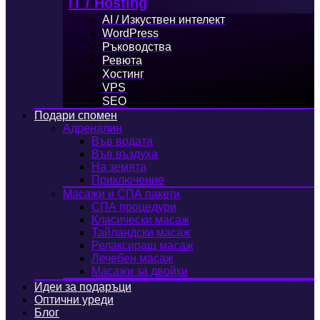
IT / Hosting
AI / Изкуствен интелект
WordPress
Ръководства
Ревюта
Хостинг
VPS
SEO
Подари спомен
Адреналин
Във водата
Във въздуха
На земята
Приключение
Масажи и СПА пакети
СПА процедури
Класически масаж
Тайландски масаж
Релаксиращ масаж
Лечебен масаж
Масажи за двойки
Идеи за подаръци
Оптични уреди
Блог