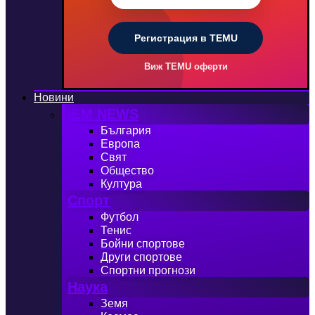
Регистрация в TEMU
Виж TEMU оферти
Новини
iEM NEWS
България
Европа
Свят
Общество
Култура
Спорт
Футбол
Тенис
Бойни спортове
Други спортове
Спортни прогнози
Наука
Земя