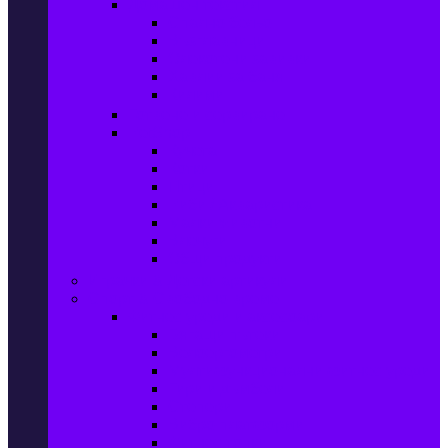
Домашен текстил
Спално бельо
Възглавници
Олекотени завивки
Хавлии за баня
Килими
Готвене и сервиране
PetShop
Кучета
Котки
Птици
Риби / Акваристика
Малки животни
Влечуги
Общи продукти
Играчки & Детски артикули
Спорт & Свободно време
Фитнес уреди и аксесоари
Бягащи пътеки
Велоергометри
Мултифункционални фитнес уреди
Гири и дъмбели
Степери
Вибро платформи
Фитнес топки