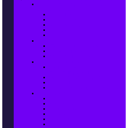
Настолни компютри & Монитори,
Сървъри & UPS-и
Настолни компютри
LCD & LED монитори
Акс. за монитори
Сървъри
UPS-и
Софтуер
Office & Desktop приложения
Операционни системи
Антивирусни програми
Принтери и Скенери
Принтери и други
мултифункционални устройства
Мастиленоструйни принтери
Фото принтери
Касети, тонери и други консумативи
PC компоненти
Процесори
Видео карти
Дънни платки
Оперативна памет
Хард Дискове
Компютърни кутии