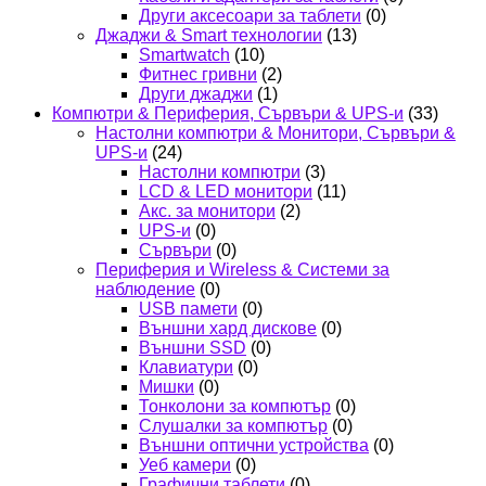
Други аксесоари за таблети
(0)
Джаджи & Smart технологии
(13)
Smartwatch
(10)
Фитнес гривни
(2)
Други джаджи
(1)
Компютри & Периферия, Сървъри & UPS-и
(33)
Настолни компютри & Монитори, Сървъри &
UPS-и
(24)
Настолни компютри
(3)
LCD & LED монитори
(11)
Акс. за монитори
(2)
UPS-и
(0)
Сървъри
(0)
Периферия и Wireless & Системи за
наблюдение
(0)
USB памети
(0)
Външни хард дискове
(0)
Външни SSD
(0)
Клавиатури
(0)
Мишки
(0)
Тонколони за компютър
(0)
Слушалки за компютър
(0)
Външни оптични устройства
(0)
Уеб камери
(0)
Графични таблети
(0)