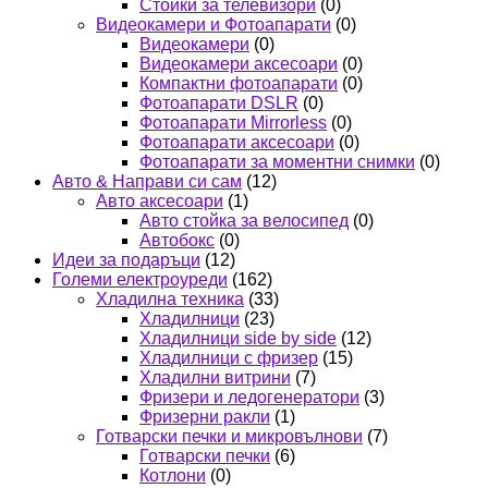
Стойки за телевизори
(0)
Видеокамери и Фотоапарати
(0)
Видеокамери
(0)
Видеокамери аксесоари
(0)
Компактни фотоапарати
(0)
Фотоапарати DSLR
(0)
Фотоапарати Mirrorless
(0)
Фотоапарати аксесоари
(0)
Фотоапарати за моментни снимки
(0)
Авто & Направи си сам
(12)
Авто аксесоари
(1)
Авто стойка за велосипед
(0)
Автобокс
(0)
Идеи за подаръци
(12)
Големи електроуреди
(162)
Хладилна техника
(33)
Хладилници
(23)
Хладилници side by side
(12)
Хладилници с фризер
(15)
Хладилни витрини
(7)
Фризери и ледогенератори
(3)
Фризерни ракли
(1)
Готварски печки и микровълнови
(7)
Готварски печки
(6)
Котлони
(0)