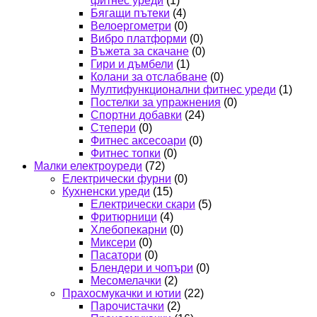
фитнес уреди
(1)
Бягащи пътеки
(4)
Велоергометри
(0)
Вибро платформи
(0)
Въжета за скачане
(0)
Гири и дъмбели
(1)
Колани за отслабване
(0)
Мултифункционални фитнес уреди
(1)
Постелки за упражнения
(0)
Спортни добавки
(24)
Степери
(0)
Фитнес аксесоари
(0)
Фитнес топки
(0)
Малки електроуреди
(72)
Електрически фурни
(0)
Кухненски уреди
(15)
Електрически скари
(5)
Фритюрници
(4)
Хлебопекарни
(0)
Миксери
(0)
Пасатори
(0)
Блендери и чопъри
(0)
Месомелачки
(2)
Прахосмукачки и ютии
(22)
Парочистачки
(2)