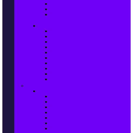
Ел. самобръсначки
Класически самобръсначки
Аксесоари за електрически
самобръсначки
Козметика & Продукти за лична грижа
Кремове за лице
Серуми и терапия за лице
Почистване на лице
Душ гелове
Лосиони за тяло
Дезодоранти и Антиперспиранти
Шампоани
Терапия за коса
Бои за коса и оксиданти
Онлайн аптека BENU
Дом, Градина & Petshop
Мебели и матраци
Офис столове, маси и бюра
Столове
Кухненско обзавеждане
Матраци
Обзавеждане за спалня
Фотьойли
Дивани