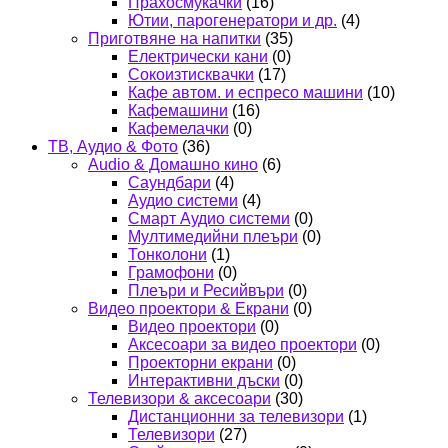
Прахосмукачки
(16)
Ютии, парогенератори и др.
(4)
Приготвяне на напитки
(35)
Електрически кани
(0)
Сокоизтисквачки
(17)
Кафе автом. и еспресо машини
(10)
Кафемашини
(16)
Кафемелачки
(0)
ТВ, Аудио & Фото
(36)
Audio & Домашно кино
(6)
Саундбари
(4)
Аудио системи
(4)
Смарт Аудио системи
(0)
Мултимедийни плеъри
(0)
Тонколони
(1)
Грамофони
(0)
Плеъри и Ресийвъри
(0)
Видео проектори & Екрани
(0)
Видео проектори
(0)
Аксесоари за видео проектори
(0)
Проекторни екрани
(0)
Интерактивни дъски
(0)
Телевизори & аксесоари
(30)
Дистанционни за телевизори
(1)
Телевизори
(27)