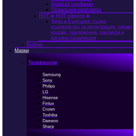
Арабски парфюми
Подаръчни комплекти
HOT
★ HOT оферти ★
Temu в България: пълно
ръководство за регистрация, промо
кодове, приложение, продукти и
изгодно пазаруване
Купони
Марки
Телевизори
Samsung
Sony
Philips
LG
Hisense
Finlux
Crown
Toshiba
Daewoo
Sharp