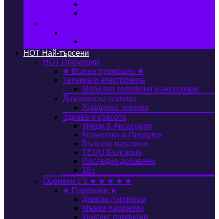
Автобокс
Авто стойка за велосипед
Книги, Офис & Храни
Книжарница
Книги
HOT
Най-търсени
HOT
Промоции
★ Всички промоции ★
Техника и електроника
Мобилни телефони и аксесоари
Домакинска техника
Хладилна техника
Здраве и красота
Уреди & Аксесоари
Козметика & Продукти
Външни магазини
TEMU България
Последно добавени
18+
Оценени с 5 ★ ★ ★ ★ ★
★ Парфюми ★
Дамски парфюми
Мъжки парфюми
Унисекс парфюми