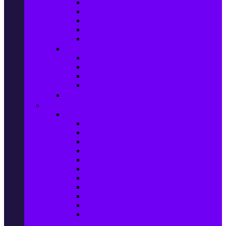
Маратонки и кецове
Дамски блузи
Дамски тениски
Дамски часовници
Дамски сандали
Мода за Мъже
Мъжки дънки
Мъжки маратонки и кецове
Мъжки часовници
Мъжки парфюми
Мода за ДЕЦА
Здраве и красота
Уреди & Аксесоари за лична грижа
Електрически четки за зъби
Устни иригатори
Епилатори
Козметични апарати
Уреди за маникюр и педикюр
Преси за коса
Сешоари
Маши за коса
Ролки за коса
Електрически четки за коса
Машинки за подстригване и
тримери