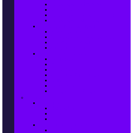
Фотоапарати Mirrorless
Компактни фотоапарати
Фотоапарати за моментни снимки
Фотоапарати аксесоари
Видео проектори & Екрани
Видео проектори
Аксесоари за видео проектори
Проекторни екрани
Интерактивни дъски
Audio & Домашно кино
Саундбари
Аудио системи
Смарт Аудио системи
Мултимедийни плеъри
Тонколони
Грамофони
Плеъри и Ресийвъри
Gaming
Гейминг конзоли
PlayStation
Xbox
Nintendo
Игри за конзола & Компютър
Игри за Playstation 5