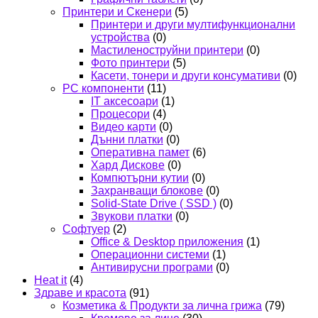
Принтери и Скенери
(5)
Принтери и други мултифункционални
устройства
(0)
Мастиленоструйни принтери
(0)
Фото принтери
(5)
Касети, тонери и други консумативи
(0)
PC компоненти
(11)
IT аксесоари
(1)
Процесори
(4)
Видео карти
(0)
Дънни платки
(0)
Оперативна памет
(6)
Хард Дискове
(0)
Компютърни кутии
(0)
Захранващи блокове
(0)
Solid-State Drive ( SSD )
(0)
Звукови платки
(0)
Софтуер
(2)
Office & Desktop приложения
(1)
Операционни системи
(1)
Антивирусни програми
(0)
Heat it
(4)
Здраве и красота
(91)
Козметика & Продукти за лична грижа
(79)