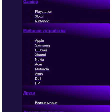
Gaming
Playstation
Xbox
Nintendo
Мобилни устройства
Apple
Samsung
Huawei
Xiaomi
Nokia
Acer
Motorola
Asus
Dell
HP
Други
Всички марки