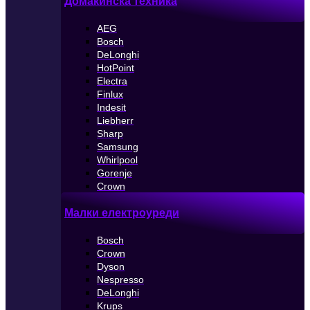
Домакинска техника
AEG
Bosch
DeLonghi
HotPoint
Electra
Finlux
Indesit
Liebherr
Sharp
Samsung
Whirlpool
Gorenje
Crown
Малки електроуреди
Bosch
Crown
Dyson
Nespresso
DeLonghi
Krups