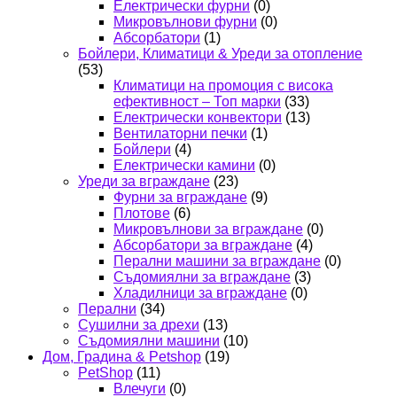
Електрически фурни
(0)
Микровълнови фурни
(0)
Абсорбатори
(1)
Бойлери, Климатици & Уреди за отопление
(53)
Климатици на промоция с висока
ефективност – Топ марки
(33)
Електрически конвектори
(13)
Вентилаторни печки
(1)
Бойлери
(4)
Електрически камини
(0)
Уреди за вграждане
(23)
Фурни за вграждане
(9)
Плотове
(6)
Микровълнови за вграждане
(0)
Абсорбатори за вграждане
(4)
Перални машини за вграждане
(0)
Съдомиялни за вграждане
(3)
Хладилници за вграждане
(0)
Перални
(34)
Сушилни за дрехи
(13)
Съдомиялни машини
(10)
Дом, Градина & Petshop
(19)
PetShop
(11)
Влечуги
(0)