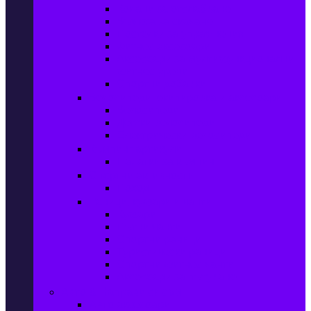
Колани за отслабване
Въжета за скачане
Постелки за упражнения
Фитнес аксесоари
Аксесоари за мултифункционални
фитнес уреди
Спортни добавки
Велосипеди, екипировка и аксесоари
Велосипеди
Детски велосипеди
Електрически велосипеди
Къмпинг артикули
Палатки за къмпинг
Спортни активности
Поход
Раници, куфари и чанти
Куфари
Пътни чанти
Спортни раници
Туристически раници
Спортни фитнес чанти
Аксесоари за пътуване
Авто & Направи си сам
Авто аксесоари