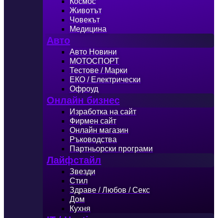
Космос
Животът
Човекът
Медицина
Авто
Авто Новини
МОТОСПОРТ
Тестове / Марки
ЕКО / Електрически
Офроуд
Онлайн бизнес
Изработка на сайт
Фирмен сайт
Онлайн магазин
Ръководства
Партньорски програми
Лайфстайл
Звезди
Стил
Здраве / Любов / Секс
Дом
Кухня