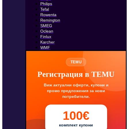
Philips
Tefal
Rowenta
Remington
SMEG
Oclean
Finlux
Karcher
WMF
TEMU
Регистрация в TEMU
Виж актуални оферти, купони и
промо предложения за нови
потребители.
100€
комплект купони