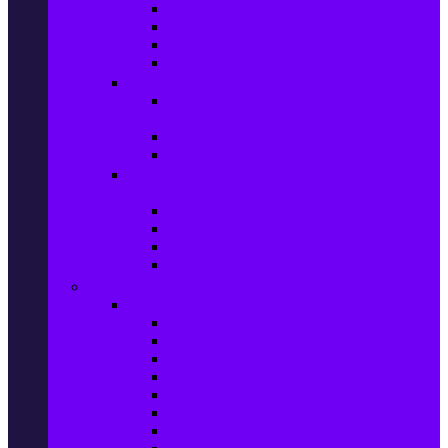
Игри за Playstation 4
Игри за Xbox One
Игри за Nintendo
Игри за Компютър
Гейминг аксесоари
Контролери, волани & гейминг
слушалки
VR Gaming Очила
VR Gaming Аксесоари
Гейминг Лаптопи, Настолни компютри &
Монитори
Гейминг Лаптопи
Гейминг Настолни компютри
Гейминг Монитори
Гейминг аксесоари за PC
Големи електроуреди
Хладилна техника
Хладилници
Хладилници side by side
Хладилници с фризер
Хладилни витрини
Фризери и ледогенератори
Фризерни ракли
Перални