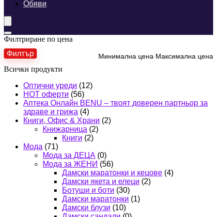
Обяви
Филтриране по цена
Филтър
Минимална цена
Максимална цена
Всички продукти
Оптични уреди
(12)
HOT оферти
(56)
Аптека Онлайн BENU – твоят доверен партньор за
здраве и грижа
(4)
Книги, Офис & Храни
(2)
Книжарница
(2)
Книги
(2)
Мода
(71)
Мода за ДЕЦА
(0)
Мода за ЖЕНИ
(56)
Дамски маратонки и кецове
(4)
Дамски якета и елеци
(2)
Ботуши и боти
(30)
Дамски маратонки
(1)
Дамски блузи
(10)
Дамски сандали
(0)