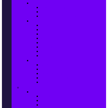
Прахосмукачки и ютии
Прахосмукачки
Ютии, парогенератори и др.
Парочистачки и водоструйки
Кухненски уреди
Електрически скари
Фритюрници
Хлебопекарни
Миксери
Пасатори
Блендери и чопъри
Месомелачки
Електрически фурни
Приготвяне на напитки
Кафе автом. и еспресо машини
Кафемашини
Кафемелачки
Сокоизтисквачки
Електрически кани
Мода
Мода за Жени
Всички предложения
Дамски якета и елеци
Ботуши и боти