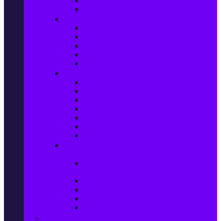
Сушилни за дрехи
Съдомиялни машини
Готварски печки и микровълнови
Готварски печки
Котлони
Електрически фурни
Микровълнови фурни
Абсорбатори
Уреди за вграждане
Фурни за вграждане
Плотове
Абсорбатори за вграждане
Микровълнови за вграждане
Перални машини за вграждане
Съдомиялни за вграждане
Хладилници за вграждане
Бойлери, Климатици & Уреди за
отопление
Климатици на промоция с висока
ефективност – Топ марки
Електрически конвектори
Вентилаторни печки
Бойлери
Електрически камини
Малки електроуреди