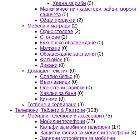
Храна за риби
(0)
Малки животни / хамстери, зайци, морски
свинчета
(0)
Общи продукти
(2)
Мебели и матраци
(2)
Офис столове
(2)
Столове
(2)
Кухненско обзавеждане
(0)
Матраци
(0)
Обзавеждане за спалня
(0)
Фотьойли
(0)
Дивани
(0)
Домашен текстил
(0)
Спално бельо
(0)
Възглавници
(0)
Олекотени завивки
(0)
Хавлии за баня
(0)
Килими
(0)
Готвене и сервиране
(3)
Телефони, Таблети & Лаптопи
(103)
Мобилни телефони и аксесоари
(75)
Мобилни телефони
(37)
Калъфи за мобилни телефони
(17)
Защитни фолиа за мобилни телефони
(4)
Зарядни устройства за мобилни