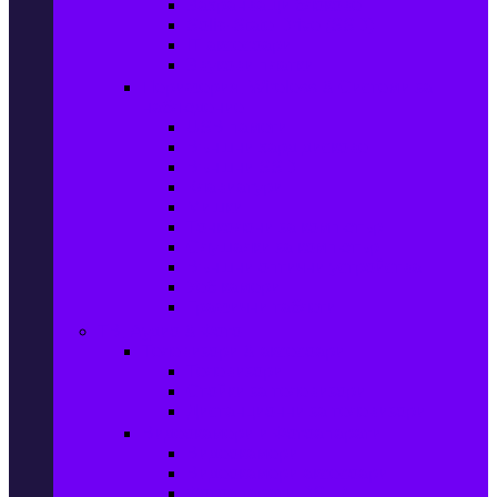
Захранващи блокове
Solid-State Drive (SSD)
IT аксесоари
Звукови платки
Периферия, Wireless & Системи за
наблюдение
USB памети
Външни хард дискове
Външни SSD
Клавиатури
Мишки
Тонколони за компютър
Слушалки за компютър
Външни оптични устройства
Уеб камери
Графични таблети
ТВ, Аудио & Фото
Телевизори & аксесоари
Телевизори
Стойки за телевизори
Дистанционни за телевизори
Видеокамери и Фотоапарати
Видеокамери
Видеокамери аксесоари
Фотоапарати DSLR