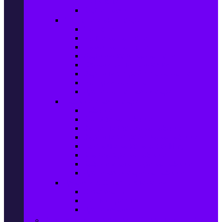
телефони
Карти памет
Лаптопи и аксесоари
Лаптопи
Чанти за лаптопи
Памет за лаптопи
Хард дискове за лаптопи
Охладителни подложки
Зарядни устройства за лаптоп
Батерии за лаптоп
Други лаптоп аксесоари
Таблети и аксесоари
Таблети
Калъфи за таблети
Защитни фолиа за таблети
Зарядни устройства за таблети
Поставки за кола & docking
Клавиатури за таблети
Кабели и адаптери за таблети
Други аксесоари за таблети
Джаджи & Smart технологии
Smartwatch
Фитнес гривни
Други джаджи
Компютри & Периферия, Сървъри & UPS-и