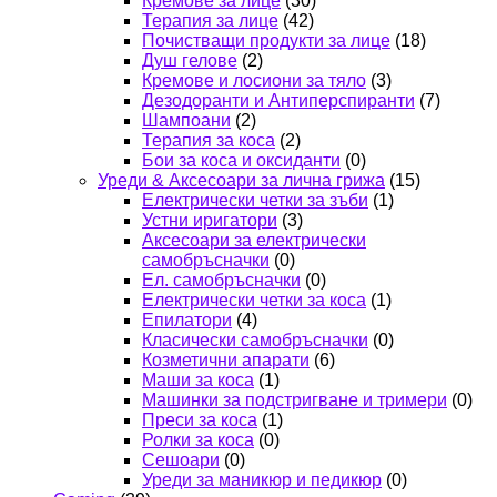
Кремове за лице
(30)
Терапия за лице
(42)
Почистващи продукти за лице
(18)
Душ гелове
(2)
Кремове и лосиони за тяло
(3)
Дезодоранти и Антиперспиранти
(7)
Шампоани
(2)
Терапия за коса
(2)
Бои за коса и оксиданти
(0)
Уреди & Аксесоари за лична грижа
(15)
Електрически четки за зъби
(1)
Устни иригатори
(3)
Аксесоари за електрически
самобръсначки
(0)
Ел. самобръсначки
(0)
Електрически четки за коса
(1)
Епилатори
(4)
Класически самобръсначки
(0)
Козметични апарати
(6)
Маши за коса
(1)
Машинки за подстригване и тримери
(0)
Преси за коса
(1)
Ролки за коса
(0)
Сешоари
(0)
Уреди за маникюр и педикюр
(0)