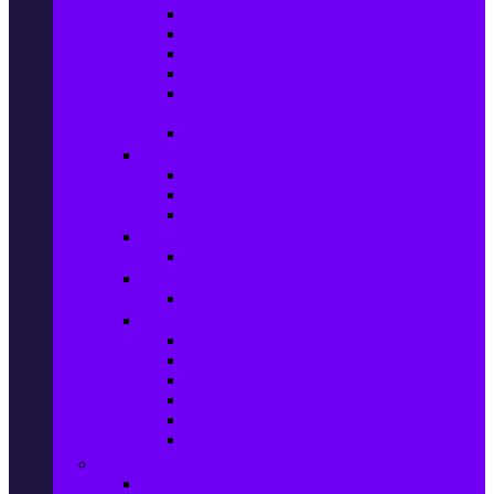
Колани за отслабване
Въжета за скачане
Постелки за упражнения
Фитнес аксесоари
Аксесоари за мултифункционални
фитнес уреди
Спортни добавки
Велосипеди, екипировка и аксесоари
Велосипеди
Детски велосипеди
Електрически велосипеди
Къмпинг артикули
Палатки за къмпинг
Спортни активности
Поход
Раници, куфари и чанти
Куфари
Пътни чанти
Спортни раници
Туристически раници
Спортни фитнес чанти
Аксесоари за пътуване
Авто & Направи си сам
Авто аксесоари