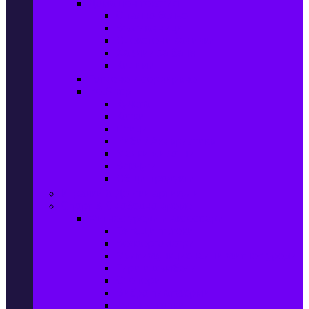
Домашен текстил
Спално бельо
Възглавници
Олекотени завивки
Хавлии за баня
Килими
Готвене и сервиране
PetShop
Кучета
Котки
Птици
Риби / Акваристика
Малки животни
Влечуги
Общи продукти
Играчки & Детски артикули
Спорт & Свободно време
Фитнес уреди и аксесоари
Бягащи пътеки
Велоергометри
Мултифункционални фитнес уреди
Гири и дъмбели
Степери
Вибро платформи
Фитнес топки