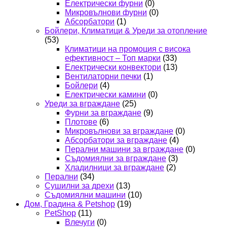
Електрически фурни
(0)
Микровълнови фурни
(0)
Абсорбатори
(1)
Бойлери, Климатици & Уреди за отопление
(53)
Климатици на промоция с висока
ефективност – Топ марки
(33)
Електрически конвектори
(13)
Вентилаторни печки
(1)
Бойлери
(4)
Електрически камини
(0)
Уреди за вграждане
(25)
Фурни за вграждане
(9)
Плотове
(6)
Микровълнови за вграждане
(0)
Абсорбатори за вграждане
(4)
Перални машини за вграждане
(0)
Съдомиялни за вграждане
(3)
Хладилници за вграждане
(2)
Перални
(34)
Сушилни за дрехи
(13)
Съдомиялни машини
(10)
Дом, Градина & Petshop
(19)
PetShop
(11)
Влечуги
(0)