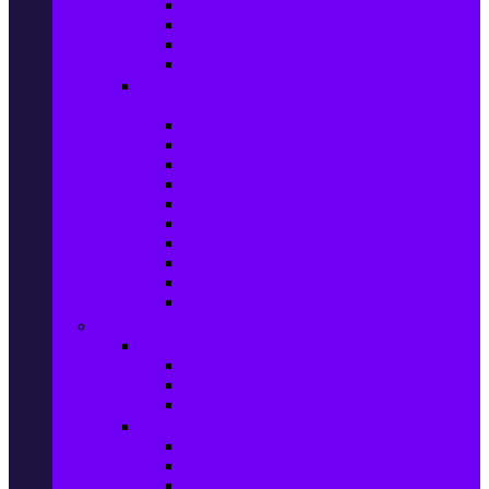
Захранващи блокове
Solid-State Drive (SSD)
IT аксесоари
Звукови платки
Периферия, Wireless & Системи за
наблюдение
USB памети
Външни хард дискове
Външни SSD
Клавиатури
Мишки
Тонколони за компютър
Слушалки за компютър
Външни оптични устройства
Уеб камери
Графични таблети
ТВ, Аудио & Фото
Телевизори & аксесоари
Телевизори
Стойки за телевизори
Дистанционни за телевизори
Видеокамери и Фотоапарати
Видеокамери
Видеокамери аксесоари
Фотоапарати DSLR