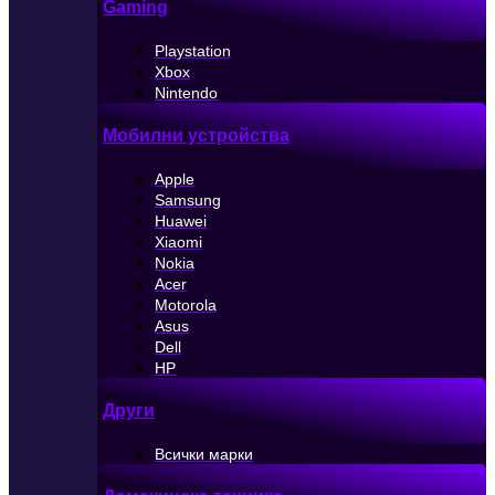
Gaming
Playstation
Xbox
Nintendo
Мобилни устройства
Apple
Samsung
Huawei
Xiaomi
Nokia
Acer
Motorola
Asus
Dell
HP
Други
Всички марки