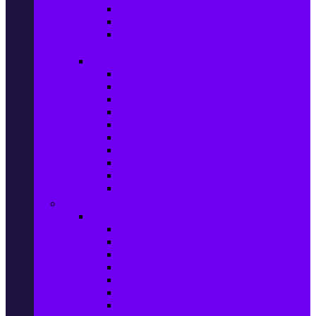
Ел. самобръсначки
Класически самобръсначки
Аксесоари за електрически
самобръсначки
Козметика & Продукти за лична грижа
Кремове за лице
Серуми и терапия за лице
Почистване на лице
Душ гелове
Лосиони за тяло
Дезодоранти и Антиперспиранти
Шампоани
Терапия за коса
Бои за коса и оксиданти
Онлайн аптека BENU
Дом, Градина & Petshop
Мебели и матраци
Офис столове, маси и бюра
Столове
Кухненско обзавеждане
Матраци
Обзавеждане за спалня
Фотьойли
Дивани