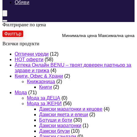
Обяви
Филтриране по цена
Филтър
Минимална цена
Максимална цена
Всички продукти
Оптични уреди
(12)
HOT оферти
(58)
Аптека Онлайн BENU – твоят доверен партньор за
здраве и грижа
(4)
Книги, Офис & Храни
(2)
Книжарница
(2)
Книги
(2)
Мода
(71)
Мода за ДЕЦА
(0)
Мода за ЖЕНИ
(56)
Дамски маратонки и кецове
(4)
Дамски якета и елеци
(2)
Ботуши и боти
(30)
Дамски маратонки
(1)
Дамски блузи
(10)
Дамски сандали
(0)