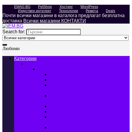
EMAG BG
PetShop
Хостинг
WordPress
Изкуствен интелект
Технологии
Ревюта
Deals
Почти всички магазини в каталога предлагат безплатна
доставка
Всички магазини КОНТАКТИ
Search for:
Любими
Категории
Телефони, Таблети & Лаптопи
Мобилни телефони и аксесоари
Мобилни телефони
Калъфи за мобилни телефони
Защитни фолиа за мобилни
телефони
Зарядни устройства за мобилни
телефони
Батерии за мобилни телефони
Bluetooth слушалки
Поставки и докинг станции за
мобилни телефони
Външни батерии за мобилни