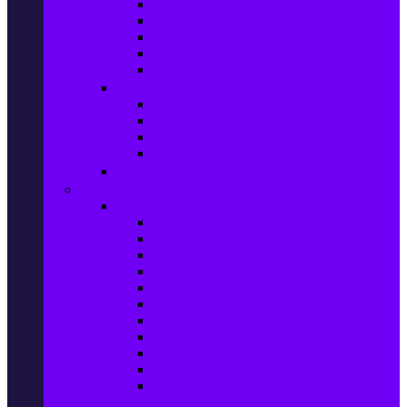
Маратонки и кецове
Дамски блузи
Дамски тениски
Дамски часовници
Дамски сандали
Мода за Мъже
Мъжки дънки
Мъжки маратонки и кецове
Мъжки часовници
Мъжки парфюми
Мода за ДЕЦА
Здраве и красота
Уреди & Аксесоари за лична грижа
Електрически четки за зъби
Устни иригатори
Епилатори
Козметични апарати
Уреди за маникюр и педикюр
Преси за коса
Сешоари
Маши за коса
Ролки за коса
Електрически четки за коса
Машинки за подстригване и
тримери