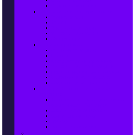
Сушилни за дрехи
Съдомиялни машини
Готварски печки и микровълнови
Готварски печки
Котлони
Електрически фурни
Микровълнови фурни
Абсорбатори
Уреди за вграждане
Фурни за вграждане
Плотове
Абсорбатори за вграждане
Микровълнови за вграждане
Перални машини за вграждане
Съдомиялни за вграждане
Хладилници за вграждане
Бойлери, Климатици & Уреди за
отопление
Климатици на промоция с висока
ефективност – Топ марки
Електрически конвектори
Вентилаторни печки
Бойлери
Електрически камини
Малки електроуреди