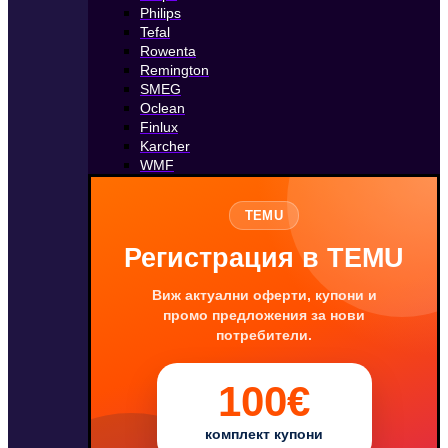
Philips
Tefal
Rowenta
Remington
SMEG
Oclean
Finlux
Karcher
WMF
TEMU
Регистрация в TEMU
Виж актуални оферти, купони и
промо предложения за нови
потребители.
100€
комплект купони