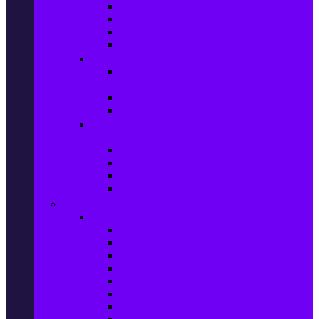
Игри за Playstation 4
Игри за Xbox One
Игри за Nintendo
Игри за Компютър
Гейминг аксесоари
Контролери, волани & гейминг
слушалки
VR Gaming Очила
VR Gaming Аксесоари
Гейминг Лаптопи, Настолни компютри &
Монитори
Гейминг Лаптопи
Гейминг Настолни компютри
Гейминг Монитори
Гейминг аксесоари за PC
Големи електроуреди
Хладилна техника
Хладилници
Хладилници side by side
Хладилници с фризер
Хладилни витрини
Фризери и ледогенератори
Фризерни ракли
Перални