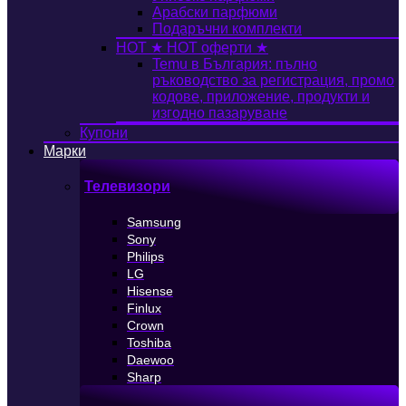
Арабски парфюми
Подаръчни комплекти
HOT
★ HOT оферти ★
Temu в България: пълно
ръководство за регистрация, промо
кодове, приложение, продукти и
изгодно пазаруване
Купони
Марки
Телевизори
Samsung
Sony
Philips
LG
Hisense
Finlux
Crown
Toshiba
Daewoo
Sharp