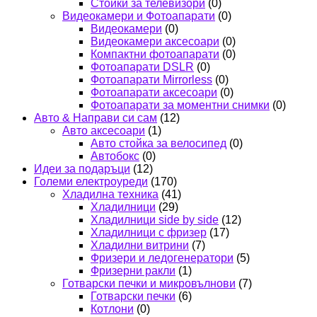
Стойки за телевизори
(0)
Видеокамери и Фотоапарати
(0)
Видеокамери
(0)
Видеокамери аксесоари
(0)
Компактни фотоапарати
(0)
Фотоапарати DSLR
(0)
Фотоапарати Mirrorless
(0)
Фотоапарати аксесоари
(0)
Фотоапарати за моментни снимки
(0)
Авто & Направи си сам
(12)
Авто аксесоари
(1)
Авто стойка за велосипед
(0)
Автобокс
(0)
Идеи за подаръци
(12)
Големи електроуреди
(170)
Хладилна техника
(41)
Хладилници
(29)
Хладилници side by side
(12)
Хладилници с фризер
(17)
Хладилни витрини
(7)
Фризери и ледогенератори
(5)
Фризерни ракли
(1)
Готварски печки и микровълнови
(7)
Готварски печки
(6)
Котлони
(0)