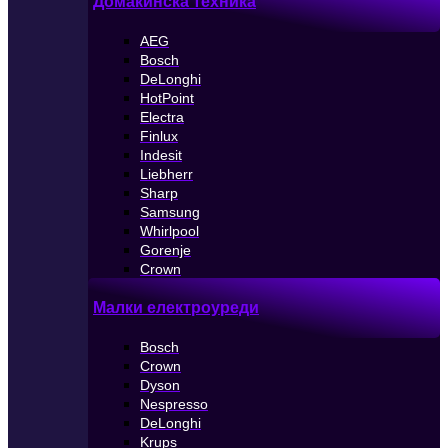
Домакинска техника
AEG
Bosch
DeLonghi
HotPoint
Electra
Finlux
Indesit
Liebherr
Sharp
Samsung
Whirlpool
Gorenje
Crown
Малки електроуреди
Bosch
Crown
Dyson
Nespresso
DeLonghi
Krups