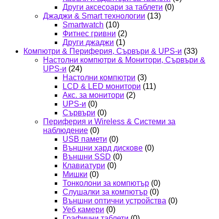
Други аксесоари за таблети
(0)
Джаджи & Smart технологии
(13)
Smartwatch
(10)
Фитнес гривни
(2)
Други джаджи
(1)
Компютри & Периферия, Сървъри & UPS-и
(33)
Настолни компютри & Монитори, Сървъри &
UPS-и
(24)
Настолни компютри
(3)
LCD & LED монитори
(11)
Акс. за монитори
(2)
UPS-и
(0)
Сървъри
(0)
Периферия и Wireless & Системи за
наблюдение
(0)
USB памети
(0)
Външни хард дискове
(0)
Външни SSD
(0)
Клавиатури
(0)
Мишки
(0)
Тонколони за компютър
(0)
Слушалки за компютър
(0)
Външни оптични устройства
(0)
Уеб камери
(0)
Графични таблети
(0)