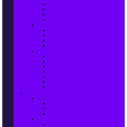
Фотоапарати Mirrorless
Компактни фотоапарати
Фотоапарати за моментни снимки
Фотоапарати аксесоари
Видео проектори & Екрани
Видео проектори
Аксесоари за видео проектори
Проекторни екрани
Интерактивни дъски
Audio & Домашно кино
Саундбари
Аудио системи
Смарт Аудио системи
Мултимедийни плеъри
Тонколони
Грамофони
Плеъри и Ресийвъри
Gaming
Гейминг конзоли
PlayStation
Xbox
Nintendo
Игри за конзола & Компютър
Игри за Playstation 5