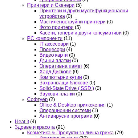
Принтери и Скенери
(5)
Принтери и други мултифункционални
устройства
(0)
Мастиленоструйни принтери
(0)
Фото принтери
(5)
Касети, тонери и други консумативи
(0)
PC компоненти
(11)
IT аксесоари
(1)
Процесори
(4)
Видео карти
(0)
Дънни платки
(0)
Оперативна памет
(6)
Хард Дискове
(0)
Компютърни кутии
(0)
Захранващи блокове
(0)
Solid-State Drive ( SSD )
(0)
Звукови платки
(0)
Софтуер
(2)
Office & Desktop приложения
(1)
Операционни системи
(1)
Антивирусни програми
(0)
Heat it
(4)
Здраве и красота
(91)
Козметика & Продукти за лична грижа
(79)