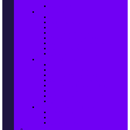
телефони
Карти памет
Лаптопи и аксесоари
Лаптопи
Чанти за лаптопи
Памет за лаптопи
Хард дискове за лаптопи
Охладителни подложки
Зарядни устройства за лаптоп
Батерии за лаптоп
Други лаптоп аксесоари
Таблети и аксесоари
Таблети
Калъфи за таблети
Защитни фолиа за таблети
Зарядни устройства за таблети
Поставки за кола & docking
Клавиатури за таблети
Кабели и адаптери за таблети
Други аксесоари за таблети
Джаджи & Smart технологии
Smartwatch
Фитнес гривни
Други джаджи
Компютри & Периферия, Сървъри & UPS-и