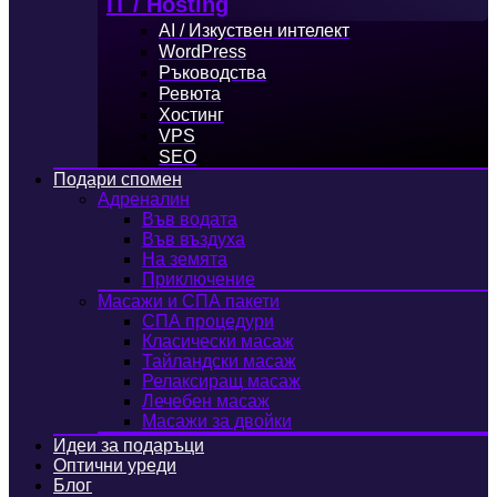
IT / Hosting
AI / Изкуствен интелект
WordPress
Ръководства
Ревюта
Хостинг
VPS
SEO
Подари спомен
Адреналин
Във водата
Във въздуха
На земята
Приключение
Масажи и СПА пакети
СПА процедури
Класически масаж
Тайландски масаж
Релаксиращ масаж
Лечебен масаж
Масажи за двойки
Идеи за подаръци
Оптични уреди
Блог