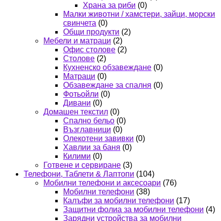
Храна за риби
(0)
Малки животни / хамстери, зайци, морски
свинчета
(0)
Общи продукти
(2)
Мебели и матраци
(2)
Офис столове
(2)
Столове
(2)
Кухненско обзавеждане
(0)
Матраци
(0)
Обзавеждане за спалня
(0)
Фотьойли
(0)
Дивани
(0)
Домашен текстил
(0)
Спално бельо
(0)
Възглавници
(0)
Олекотени завивки
(0)
Хавлии за баня
(0)
Килими
(0)
Готвене и сервиране
(3)
Телефони, Таблети & Лаптопи
(104)
Мобилни телефони и аксесоари
(76)
Мобилни телефони
(38)
Калъфи за мобилни телефони
(17)
Защитни фолиа за мобилни телефони
(4)
Зарядни устройства за мобилни