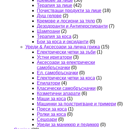
Кремове за лице
(30)
Терапия за лице
(42)
Почистващи продукти за лице
(18)
Душ гелове
(2)
Кремове и лосиони за тяло
(3)
Дезодоранти и Антиперспиранти
(7)
Шампоани
(2)
Терапия за коса
(2)
Бои за коса и оксиданти
(0)
Уреди & Аксесоари за лична грижа
(15)
Електрически четки за зъби
(1)
Устни иригатори
(3)
Аксесоари за електрически
самобръсначки
(0)
Ел. самобръсначки
(0)
Електрически четки за коса
(1)
Епилатори
(4)
Класически самобръсначки
(0)
Козметични апарати
(6)
Маши за коса
(1)
Машинки за подстригване и тримери
(0)
Преси за коса
(1)
Ролки за коса
(0)
Сешоари
(0)
Уреди за маникюр и педикюр
(0)