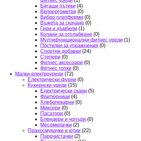
фитнес уреди
(1)
Бягащи пътеки
(4)
Велоергометри
(0)
Вибро платформи
(0)
Въжета за скачане
(0)
Гири и дъмбели
(1)
Колани за отслабване
(0)
Мултифункционални фитнес уреди
(1)
Постелки за упражнения
(0)
Спортни добавки
(24)
Степери
(0)
Фитнес аксесоари
(0)
Фитнес топки
(0)
Малки електроуреди
(72)
Електрически фурни
(0)
Кухненски уреди
(15)
Електрически скари
(5)
Фритюрници
(4)
Хлебопекарни
(0)
Миксери
(0)
Пасатори
(0)
Блендери и чопъри
(0)
Месомелачки
(2)
Прахосмукачки и ютии
(22)
Парочистачки
(2)