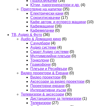
Прахосмукачки
(16)
Ютии, парогенератори и др.
(4)
Приготвяне на напитки
(35)
Електрически кани
(0)
Сокоизтисквачки
(17)
Кафе автом. и еспресо машини
(10)
Кафемашини
(16)
Кафемелачки
(0)
ТВ, Аудио & Фото
(36)
Audio & Домашно кино
(6)
Саундбари
(4)
Аудио системи
(4)
Смарт Аудио системи
(0)
Мултимедийни плеъри
(0)
Тонколони
(1)
Грамофони
(0)
Плеъри и Ресийвъри
(0)
Видео проектори & Екрани
(0)
Видео проектори
(0)
Аксесоари за видео проектори
(0)
Проекторни екрани
(0)
Интерактивни дъски
(0)
Телевизори & аксесоари
(30)
Дистанционни за телевизори
(1)
Телевизори
(27)