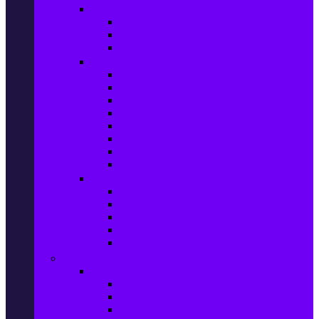
Прахосмукачки и ютии
Прахосмукачки
Ютии, парогенератори и др.
Парочистачки и водоструйки
Кухненски уреди
Електрически скари
Фритюрници
Хлебопекарни
Миксери
Пасатори
Блендери и чопъри
Месомелачки
Електрически фурни
Приготвяне на напитки
Кафе автом. и еспресо машини
Кафемашини
Кафемелачки
Сокоизтисквачки
Електрически кани
Мода
Мода за Жени
Всички предложения
Дамски якета и елеци
Ботуши и боти