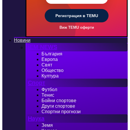
Регистрация в TEMU
Виж TEMU оферти
Новини
iEM NEWS
България
Европа
Свят
Общество
Култура
Спорт
Футбол
Тенис
Бойни спортове
Други спортове
Спортни прогнози
Наука
Земя