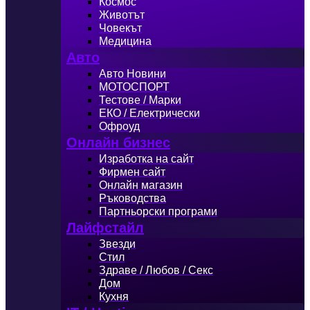
Космос
Животът
Човекът
Медицина
Авто
Авто Новини
МОТОСПОРТ
Тестове / Марки
ЕКО / Електрически
Офроуд
Онлайн бизнес
Изработка на сайт
Фирмен сайт
Онлайн магазин
Ръководства
Партньорски програми
Лайфстайл
Звезди
Стил
Здраве / Любов / Секс
Дом
Кухня