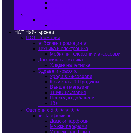
Автобокс
Авто стойка за велосипед
Книги, Офис & Храни
Книжарница
Книги
HOT
Най-търсени
HOT
Промоции
★ Всички промоции ★
Техника и електроника
Мобилни телефони и аксесоари
Домакинска техника
Хладилна техника
Здраве и красота
Уреди & Аксесоари
Козметика & Продукти
Външни магазини
TEMU България
Последно добавени
18+
Оценени с 5 ★ ★ ★ ★ ★
★ Парфюми ★
Дамски парфюми
Мъжки парфюми
Унисекс парфюми