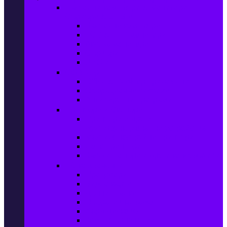
Настолни компютри & Монитори,
Сървъри & UPS-и
Настолни компютри
LCD & LED монитори
Акс. за монитори
Сървъри
UPS-и
Софтуер
Office & Desktop приложения
Операционни системи
Антивирусни програми
Принтери и Скенери
Принтери и други
мултифункционални устройства
Мастиленоструйни принтери
Фото принтери
Касети, тонери и други консумативи
PC компоненти
Процесори
Видео карти
Дънни платки
Оперативна памет
Хард Дискове
Компютърни кутии