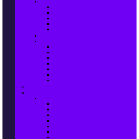
Домашен текстил
Спално бельо
Възглавници
Олекотени завивки
Хавлии за баня
Килими
Готвене и сервиране
PetShop
Кучета
Котки
Птици
Риби / Акваристика
Малки животни
Влечуги
Общи продукти
Играчки & Детски артикули
Спорт & Свободно време
Фитнес уреди и аксесоари
Бягащи пътеки
Велоергометри
Мултифункционални фитнес уреди
Гири и дъмбели
Степери
Вибро платформи
Фитнес топки