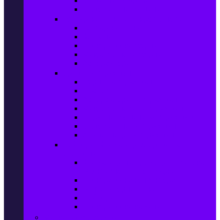
Сушилни за дрехи
Съдомиялни машини
Готварски печки и микровълнови
Готварски печки
Котлони
Електрически фурни
Микровълнови фурни
Абсорбатори
Уреди за вграждане
Фурни за вграждане
Плотове
Абсорбатори за вграждане
Микровълнови за вграждане
Перални машини за вграждане
Съдомиялни за вграждане
Хладилници за вграждане
Бойлери, Климатици & Уреди за
отопление
Климатици на промоция с висока
ефективност – Топ марки
Електрически конвектори
Вентилаторни печки
Бойлери
Електрически камини
Малки електроуреди