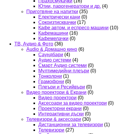
Прахосмукачки
(16)
Ютии, парогенератори и др.
(4)
Приготвяне на напитки
(35)
Електрически кани
(0)
Сокоизтисквачки
(17)
Кафе автом. и еспресо машини
(10)
Кафемашини
(16)
Кафемелачки
(0)
ТВ, Аудио & Фото
(36)
Audio & Домашно кино
(6)
Саундбари
(4)
Аудио системи
(4)
Смарт Аудио системи
(0)
Мултимедийни плеъри
(0)
Тонколони
(1)
Грамофони
(0)
Плеъри и Ресийвъри
(0)
Видео проектори & Екрани
(0)
Видео проектори
(0)
Аксесоари за видео проектори
(0)
Проекторни екрани
(0)
Интерактивни дъски
(0)
Телевизори & аксесоари
(30)
Дистанционни за телевизори
(1)
Телевизори
(27)