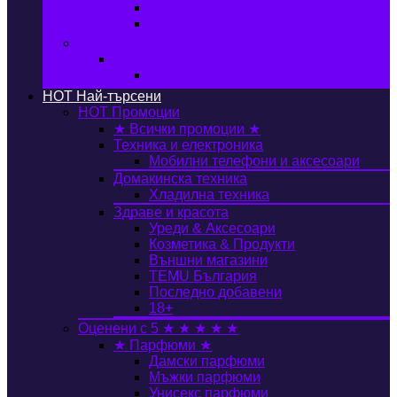
Автобокс
Авто стойка за велосипед
Книги, Офис & Храни
Книжарница
Книги
HOT
Най-търсени
HOT
Промоции
★ Всички промоции ★
Техника и електроника
Мобилни телефони и аксесоари
Домакинска техника
Хладилна техника
Здраве и красота
Уреди & Аксесоари
Козметика & Продукти
Външни магазини
TEMU България
Последно добавени
18+
Оценени с 5 ★ ★ ★ ★ ★
★ Парфюми ★
Дамски парфюми
Мъжки парфюми
Унисекс парфюми