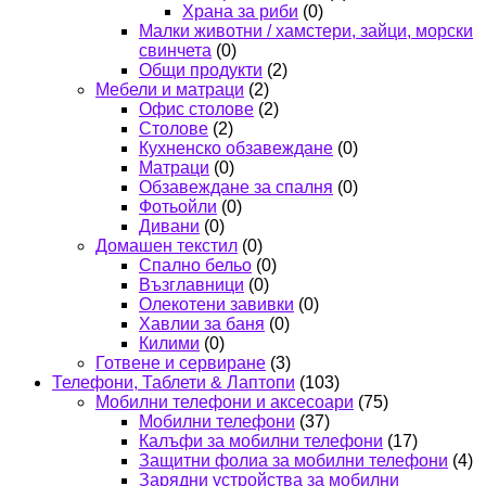
Храна за риби
(0)
Малки животни / хамстери, зайци, морски
свинчета
(0)
Общи продукти
(2)
Мебели и матраци
(2)
Офис столове
(2)
Столове
(2)
Кухненско обзавеждане
(0)
Матраци
(0)
Обзавеждане за спалня
(0)
Фотьойли
(0)
Дивани
(0)
Домашен текстил
(0)
Спално бельо
(0)
Възглавници
(0)
Олекотени завивки
(0)
Хавлии за баня
(0)
Килими
(0)
Готвене и сервиране
(3)
Телефони, Таблети & Лаптопи
(103)
Мобилни телефони и аксесоари
(75)
Мобилни телефони
(37)
Калъфи за мобилни телефони
(17)
Защитни фолиа за мобилни телефони
(4)
Зарядни устройства за мобилни