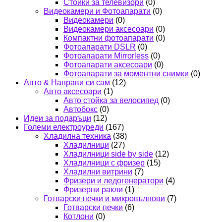
Стойки за телевизори
(0)
Видеокамери и Фотоапарати
(0)
Видеокамери
(0)
Видеокамери аксесоари
(0)
Компактни фотоапарати
(0)
Фотоапарати DSLR
(0)
Фотоапарати Mirrorless
(0)
Фотоапарати аксесоари
(0)
Фотоапарати за моментни снимки
(0)
Авто & Направи си сам
(12)
Авто аксесоари
(1)
Авто стойка за велосипед
(0)
Автобокс
(0)
Идеи за подаръци
(12)
Големи електроуреди
(167)
Хладилна техника
(38)
Хладилници
(27)
Хладилници side by side
(12)
Хладилници с фризер
(15)
Хладилни витрини
(7)
Фризери и ледогенератори
(4)
Фризерни ракли
(1)
Готварски печки и микровълнови
(7)
Готварски печки
(6)
Котлони
(0)