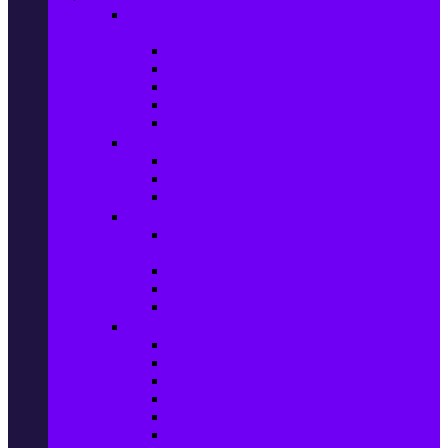
Настолни компютри & Монитори,
Сървъри & UPS-и
Настолни компютри
LCD & LED монитори
Акс. за монитори
Сървъри
UPS-и
Софтуер
Office & Desktop приложения
Операционни системи
Антивирусни програми
Принтери и Скенери
Принтери и други
мултифункционални устройства
Мастиленоструйни принтери
Фото принтери
Касети, тонери и други консумативи
PC компоненти
Процесори
Видео карти
Дънни платки
Оперативна памет
Хард Дискове
Компютърни кутии