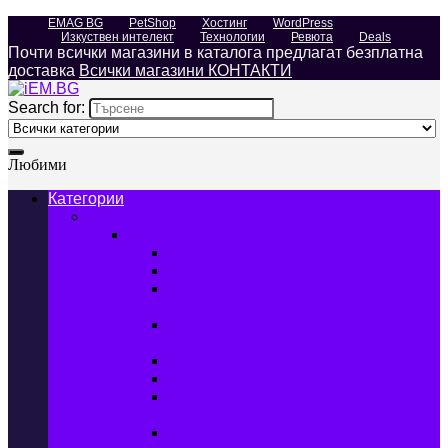
EMAG BG
PetShop
Хостинг
WordPress
Изкуствен интелект
Технологии
Ревюта
Deals
Почти всички магазини в каталога предлагат безплатна
доставка
Всички магазини КОНТАКТИ
Search for:
Любими
Категории
Телефони, Таблети & Лаптопи
Мобилни телефони и аксесоари
Мобилни телефони
Калъфи за мобилни телефони
Защитни фолиа за мобилни
телефони
Зарядни устройства за мобилни
телефони
Батерии за мобилни телефони
Bluetooth слушалки
Поставки и докинг станции за
мобилни телефони
Външни батерии за мобилни