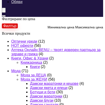
Обяви
Филтриране по цена
Филтър
Минимална цена
Максимална цена
Всички продукти
Оптични уреди
(12)
HOT оферти
(56)
Аптека Онлайн BENU – твоят доверен партньор за
здраве и грижа
(4)
Книги, Офис & Храни
(2)
Книжарница
(2)
Книги
(2)
Мода
(71)
Мода за ДЕЦА
(0)
Мода за ЖЕНИ
(56)
Дамски маратонки и кецове
(4)
Дамски якета и елеци
(2)
Ботуши и боти
(30)
Дамски маратонки
(1)
Дамски блузи
(10)
Дамски сандали
(0)