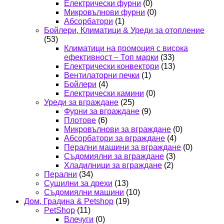
Електрически фурни
(0)
Микровълнови фурни
(0)
Абсорбатори
(1)
Бойлери, Климатици & Уреди за отопление
(53)
Климатици на промоция с висока
ефективност – Топ марки
(33)
Електрически конвектори
(13)
Вентилаторни печки
(1)
Бойлери
(4)
Електрически камини
(0)
Уреди за вграждане
(25)
Фурни за вграждане
(9)
Плотове
(6)
Микровълнови за вграждане
(0)
Абсорбатори за вграждане
(4)
Перални машини за вграждане
(0)
Съдомиялни за вграждане
(3)
Хладилници за вграждане
(2)
Перални
(34)
Сушилни за дрехи
(13)
Съдомиялни машини
(10)
Дом, Градина & Petshop
(19)
PetShop
(11)
Влечуги
(0)