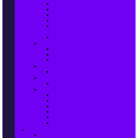
Колани за отслабване
Въжета за скачане
Постелки за упражнения
Фитнес аксесоари
Аксесоари за мултифункционални
фитнес уреди
Спортни добавки
Велосипеди, екипировка и аксесоари
Велосипеди
Детски велосипеди
Електрически велосипеди
Къмпинг артикули
Палатки за къмпинг
Спортни активности
Поход
Раници, куфари и чанти
Куфари
Пътни чанти
Спортни раници
Туристически раници
Спортни фитнес чанти
Аксесоари за пътуване
Авто & Направи си сам
Авто аксесоари