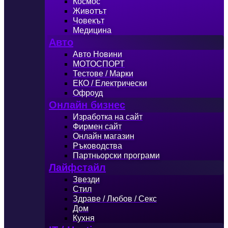
Космос
Животът
Човекът
Медицина
Авто
Авто Новини
МОТОСПОРТ
Тестове / Марки
ЕКО / Електрически
Офроуд
Онлайн бизнес
Изработка на сайт
Фирмен сайт
Онлайн магазин
Ръководства
Партньорски програми
Лайфстайл
Звезди
Стил
Здраве / Любов / Секс
Дом
Кухня