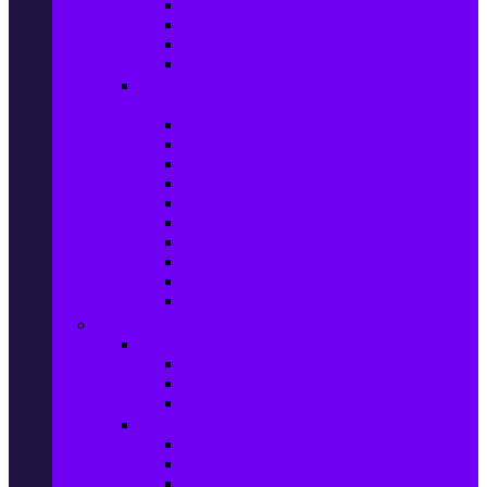
Захранващи блокове
Solid-State Drive (SSD)
IT аксесоари
Звукови платки
Периферия, Wireless & Системи за
наблюдение
USB памети
Външни хард дискове
Външни SSD
Клавиатури
Мишки
Тонколони за компютър
Слушалки за компютър
Външни оптични устройства
Уеб камери
Графични таблети
ТВ, Аудио & Фото
Телевизори & аксесоари
Телевизори
Стойки за телевизори
Дистанционни за телевизори
Видеокамери и Фотоапарати
Видеокамери
Видеокамери аксесоари
Фотоапарати DSLR