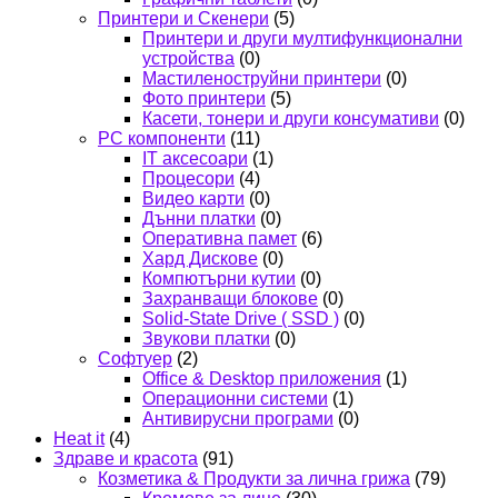
Принтери и Скенери
(5)
Принтери и други мултифункционални
устройства
(0)
Мастиленоструйни принтери
(0)
Фото принтери
(5)
Касети, тонери и други консумативи
(0)
PC компоненти
(11)
IT аксесоари
(1)
Процесори
(4)
Видео карти
(0)
Дънни платки
(0)
Оперативна памет
(6)
Хард Дискове
(0)
Компютърни кутии
(0)
Захранващи блокове
(0)
Solid-State Drive ( SSD )
(0)
Звукови платки
(0)
Софтуер
(2)
Office & Desktop приложения
(1)
Операционни системи
(1)
Антивирусни програми
(0)
Heat it
(4)
Здраве и красота
(91)
Козметика & Продукти за лична грижа
(79)