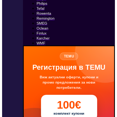
Philips
Tefal
Rowenta
Remington
SMEG
Oclean
Finlux
Karcher
WMF
TEMU
Регистрация в TEMU
Виж актуални оферти, купони и
промо предложения за нови
потребители.
100€
комплект купони