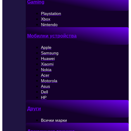
Gaming
Playstation
Xbox
Nintendo
Мобилни устройства
Apple
Samsung
Huawei
Xiaomi
Nokia
Acer
Motorola
Asus
Dell
HP
Други
Всички марки