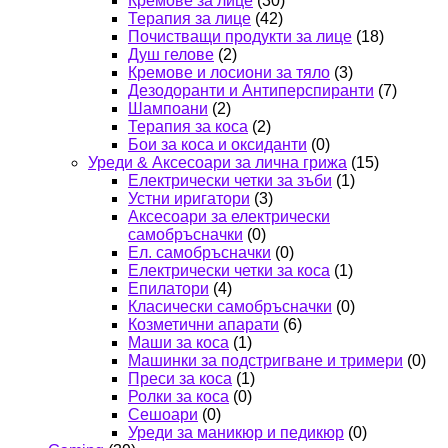
Кремове за лице
(30)
Терапия за лице
(42)
Почистващи продукти за лице
(18)
Душ гелове
(2)
Кремове и лосиони за тяло
(3)
Дезодоранти и Антиперспиранти
(7)
Шампоани
(2)
Терапия за коса
(2)
Бои за коса и оксиданти
(0)
Уреди & Аксесоари за лична грижа
(15)
Електрически четки за зъби
(1)
Устни иригатори
(3)
Аксесоари за електрически
самобръсначки
(0)
Ел. самобръсначки
(0)
Електрически четки за коса
(1)
Епилатори
(4)
Класически самобръсначки
(0)
Козметични апарати
(6)
Маши за коса
(1)
Машинки за подстригване и тримери
(0)
Преси за коса
(1)
Ролки за коса
(0)
Сешоари
(0)
Уреди за маникюр и педикюр
(0)