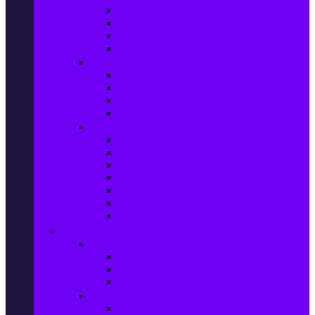
Фотоапарати Mirrorless
Компактни фотоапарати
Фотоапарати за моментни снимки
Фотоапарати аксесоари
Видео проектори & Екрани
Видео проектори
Аксесоари за видео проектори
Проекторни екрани
Интерактивни дъски
Audio & Домашно кино
Саундбари
Аудио системи
Смарт Аудио системи
Мултимедийни плеъри
Тонколони
Грамофони
Плеъри и Ресийвъри
Gaming
Гейминг конзоли
PlayStation
Xbox
Nintendo
Игри за конзола & Компютър
Игри за Playstation 5