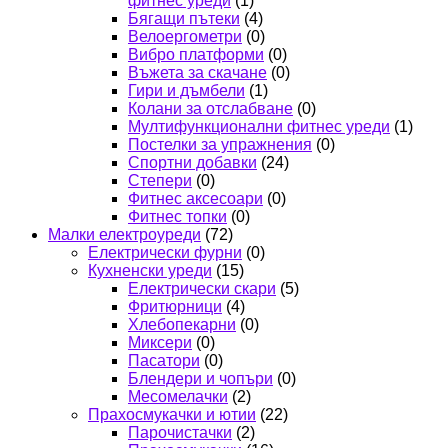
фитнес уреди
(1)
Бягащи пътеки
(4)
Велоергометри
(0)
Вибро платформи
(0)
Въжета за скачане
(0)
Гири и дъмбели
(1)
Колани за отслабване
(0)
Мултифункционални фитнес уреди
(1)
Постелки за упражнения
(0)
Спортни добавки
(24)
Степери
(0)
Фитнес аксесоари
(0)
Фитнес топки
(0)
Малки електроуреди
(72)
Електрически фурни
(0)
Кухненски уреди
(15)
Електрически скари
(5)
Фритюрници
(4)
Хлебопекарни
(0)
Миксери
(0)
Пасатори
(0)
Блендери и чопъри
(0)
Месомелачки
(2)
Прахосмукачки и ютии
(22)
Парочистачки
(2)