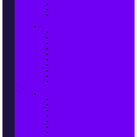
Ел. самобръсначки
Класически самобръсначки
Аксесоари за електрически
самобръсначки
Козметика & Продукти за лична грижа
Кремове за лице
Серуми и терапия за лице
Почистване на лице
Душ гелове
Лосиони за тяло
Дезодоранти и Антиперспиранти
Шампоани
Терапия за коса
Бои за коса и оксиданти
Онлайн аптека BENU
Дом, Градина & Petshop
Мебели и матраци
Офис столове, маси и бюра
Столове
Кухненско обзавеждане
Матраци
Обзавеждане за спалня
Фотьойли
Дивани