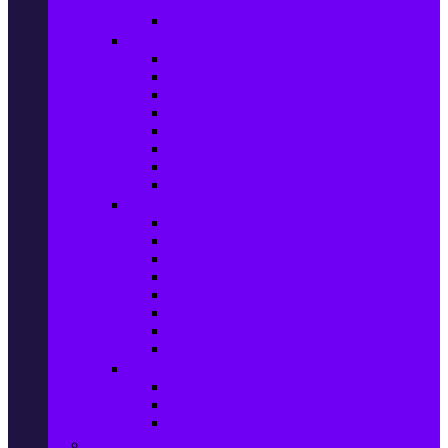
телефони
Карти памет
Лаптопи и аксесоари
Лаптопи
Чанти за лаптопи
Памет за лаптопи
Хард дискове за лаптопи
Охладителни подложки
Зарядни устройства за лаптоп
Батерии за лаптоп
Други лаптоп аксесоари
Таблети и аксесоари
Таблети
Калъфи за таблети
Защитни фолиа за таблети
Зарядни устройства за таблети
Поставки за кола & docking
Клавиатури за таблети
Кабели и адаптери за таблети
Други аксесоари за таблети
Джаджи & Smart технологии
Smartwatch
Фитнес гривни
Други джаджи
Компютри & Периферия, Сървъри & UPS-и