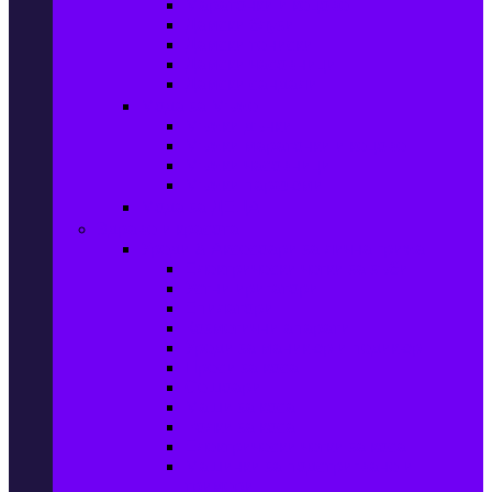
Маратонки и кецове
Дамски блузи
Дамски тениски
Дамски часовници
Дамски сандали
Мода за Мъже
Мъжки дънки
Мъжки маратонки и кецове
Мъжки часовници
Мъжки парфюми
Мода за ДЕЦА
Здраве и красота
Уреди & Аксесоари за лична грижа
Електрически четки за зъби
Устни иригатори
Епилатори
Козметични апарати
Уреди за маникюр и педикюр
Преси за коса
Сешоари
Маши за коса
Ролки за коса
Електрически четки за коса
Машинки за подстригване и
тримери