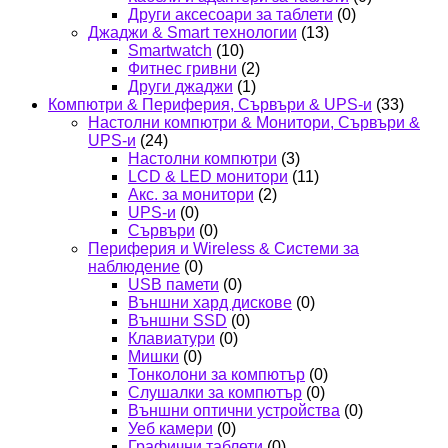
Други аксесоари за таблети
(0)
Джаджи & Smart технологии
(13)
Smartwatch
(10)
Фитнес гривни
(2)
Други джаджи
(1)
Компютри & Периферия, Сървъри & UPS-и
(33)
Настолни компютри & Монитори, Сървъри &
UPS-и
(24)
Настолни компютри
(3)
LCD & LED монитори
(11)
Акс. за монитори
(2)
UPS-и
(0)
Сървъри
(0)
Периферия и Wireless & Системи за
наблюдение
(0)
USB памети
(0)
Външни хард дискове
(0)
Външни SSD
(0)
Клавиатури
(0)
Мишки
(0)
Тонколони за компютър
(0)
Слушалки за компютър
(0)
Външни оптични устройства
(0)
Уеб камери
(0)
Графични таблети
(0)