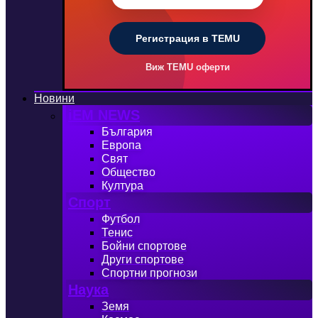
Регистрация в TEMU
Виж TEMU оферти
Новини
iEM NEWS
България
Европа
Свят
Общество
Култура
Спорт
Футбол
Тенис
Бойни спортове
Други спортове
Спортни прогнози
Наука
Земя