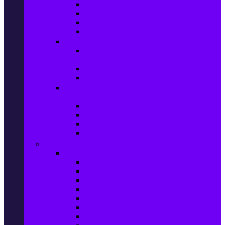
Игри за Playstation 4
Игри за Xbox One
Игри за Nintendo
Игри за Компютър
Гейминг аксесоари
Контролери, волани & гейминг
слушалки
VR Gaming Очила
VR Gaming Аксесоари
Гейминг Лаптопи, Настолни компютри &
Монитори
Гейминг Лаптопи
Гейминг Настолни компютри
Гейминг Монитори
Гейминг аксесоари за PC
Големи електроуреди
Хладилна техника
Хладилници
Хладилници side by side
Хладилници с фризер
Хладилни витрини
Фризери и ледогенератори
Фризерни ракли
Перални