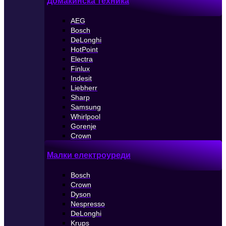
Домакинска техника
AEG
Bosch
DeLonghi
HotPoint
Electra
Finlux
Indesit
Liebherr
Sharp
Samsung
Whirlpool
Gorenje
Crown
Малки електроуреди
Bosch
Crown
Dyson
Nespresso
DeLonghi
Krups