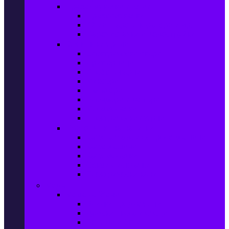
Прахосмукачки и ютии
Прахосмукачки
Ютии, парогенератори и др.
Парочистачки и водоструйки
Кухненски уреди
Електрически скари
Фритюрници
Хлебопекарни
Миксери
Пасатори
Блендери и чопъри
Месомелачки
Електрически фурни
Приготвяне на напитки
Кафе автом. и еспресо машини
Кафемашини
Кафемелачки
Сокоизтисквачки
Електрически кани
Мода
Мода за Жени
Всички предложения
Дамски якета и елеци
Ботуши и боти