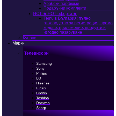
Арабски парфюми
Подаръчни комплекти
HOT
★ HOT оферти ★
Temu в България: пълно
ръководство за регистрация, промо
кодове, приложение, продукти и
изгодно пазаруване
Купони
Марки
Телевизори
Samsung
Sony
Philips
LG
Hisense
Finlux
Crown
Toshiba
Daewoo
Sharp