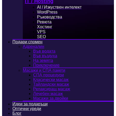
IT / Hosting
AI / Изкуствен интелект
WordPress
Ръководства
Ревюта
Хостинг
VPS
SEO
Подари спомен
Адреналин
Във водата
Във въздуха
На земята
Приключение
Масажи и СПА пакети
СПА процедури
Класически масаж
Тайландски масаж
Релаксиращ масаж
Лечебен масаж
Масажи за двойки
Идеи за подаръци
Оптични уреди
Блог