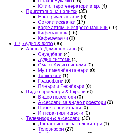
Прахосмукачки
(16)
Ютии, парогенератори и др.
(4)
Приготвяне на напитки
(35)
Електрически кани
(0)
Сокоизтисквачки
(17)
Кафе автом. и еспресо машини
(10)
Кафемашини
(16)
Кафемелачки
(0)
ТВ, Аудио & Фото
(36)
Audio & Домашно кино
(6)
Саундбари
(4)
Аудио системи
(4)
Смарт Аудио системи
(0)
Мултимедийни плеъри
(0)
Тонколони
(1)
Грамофони
(0)
Плеъри и Ресийвъри
(0)
Видео проектори & Екрани
(0)
Видео проектори
(0)
Аксесоари за видео проектори
(0)
Проекторни екрани
(0)
Интерактивни дъски
(0)
Телевизори & аксесоари
(30)
Дистанционни за телевизори
(1)
Телевизори
(27)