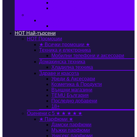
Автобокс
Авто стойка за велосипед
Книги, Офис & Храни
Книжарница
Книги
HOT
Най-търсени
HOT
Промоции
★ Всички промоции ★
Техника и електроника
Мобилни телефони и аксесоари
Домакинска техника
Хладилна техника
Здраве и красота
Уреди & Аксесоари
Козметика & Продукти
Външни магазини
TEMU България
Последно добавени
18+
Оценени с 5 ★ ★ ★ ★ ★
★ Парфюми ★
Дамски парфюми
Мъжки парфюми
Унисекс парфюми