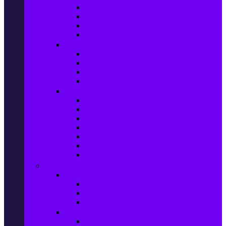
Фотоапарати Mirrorless
Компактни фотоапарати
Фотоапарати за моментни снимки
Фотоапарати аксесоари
Видео проектори & Екрани
Видео проектори
Аксесоари за видео проектори
Проекторни екрани
Интерактивни дъски
Audio & Домашно кино
Саундбари
Аудио системи
Смарт Аудио системи
Мултимедийни плеъри
Тонколони
Грамофони
Плеъри и Ресийвъри
Gaming
Гейминг конзоли
PlayStation
Xbox
Nintendo
Игри за конзола & Компютър
Игри за Playstation 5