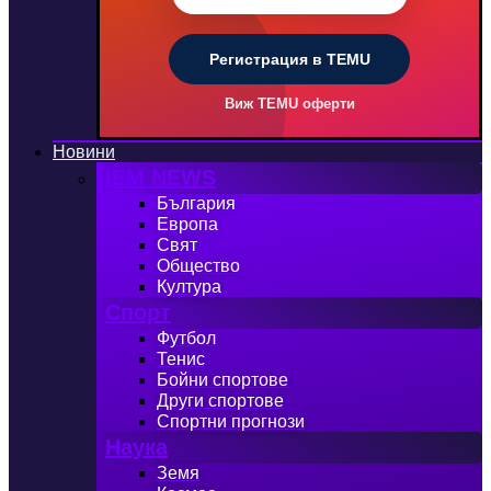
Регистрация в TEMU
Виж TEMU оферти
Новини
iEM NEWS
България
Европа
Свят
Общество
Култура
Спорт
Футбол
Тенис
Бойни спортове
Други спортове
Спортни прогнози
Наука
Земя