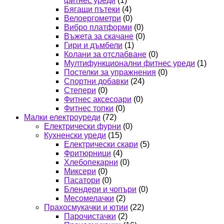
фитнес уреди
(1)
Бягащи пътеки
(4)
Велоергометри
(0)
Вибро платформи
(0)
Въжета за скачане
(0)
Гири и дъмбели
(1)
Колани за отслабване
(0)
Мултифункционални фитнес уреди
(1)
Постелки за упражнения
(0)
Спортни добавки
(24)
Степери
(0)
Фитнес аксесоари
(0)
Фитнес топки
(0)
Малки електроуреди
(72)
Електрически фурни
(0)
Кухненски уреди
(15)
Електрически скари
(5)
Фритюрници
(4)
Хлебопекарни
(0)
Миксери
(0)
Пасатори
(0)
Блендери и чопъри
(0)
Месомелачки
(2)
Прахосмукачки и ютии
(22)
Парочистачки
(2)