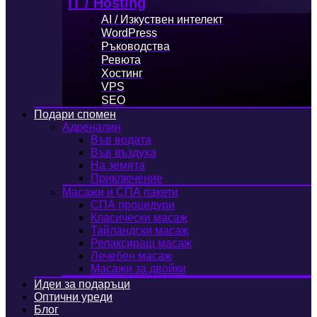
IT / Hosting
AI / Изкуствен интелект
WordPress
Ръководства
Ревюта
Хостинг
VPS
SEO
Подари спомен
Адреналин
Във водата
Във въздуха
На земята
Приключение
Масажи и СПА пакети
СПА процедури
Класически масаж
Тайландски масаж
Релаксиращ масаж
Лечебен масаж
Масажи за двойки
Идеи за подаръци
Оптични уреди
Блог