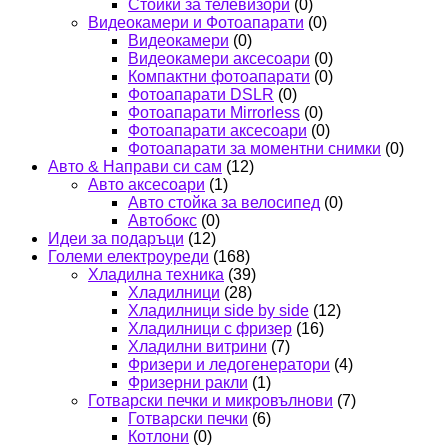
Стойки за телевизори
(0)
Видеокамери и Фотоапарати
(0)
Видеокамери
(0)
Видеокамери аксесоари
(0)
Компактни фотоапарати
(0)
Фотоапарати DSLR
(0)
Фотоапарати Mirrorless
(0)
Фотоапарати аксесоари
(0)
Фотоапарати за моментни снимки
(0)
Авто & Направи си сам
(12)
Авто аксесоари
(1)
Авто стойка за велосипед
(0)
Автобокс
(0)
Идеи за подаръци
(12)
Големи електроуреди
(168)
Хладилна техника
(39)
Хладилници
(28)
Хладилници side by side
(12)
Хладилници с фризер
(16)
Хладилни витрини
(7)
Фризери и ледогенератори
(4)
Фризерни ракли
(1)
Готварски печки и микровълнови
(7)
Готварски печки
(6)
Котлони
(0)