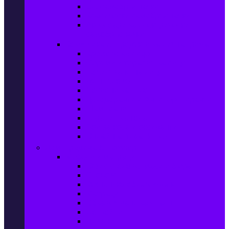
Ел. самобръсначки
Класически самобръсначки
Аксесоари за електрически
самобръсначки
Козметика & Продукти за лична грижа
Кремове за лице
Серуми и терапия за лице
Почистване на лице
Душ гелове
Лосиони за тяло
Дезодоранти и Антиперспиранти
Шампоани
Терапия за коса
Бои за коса и оксиданти
Онлайн аптека BENU
Дом, Градина & Petshop
Мебели и матраци
Офис столове, маси и бюра
Столове
Кухненско обзавеждане
Матраци
Обзавеждане за спалня
Фотьойли
Дивани