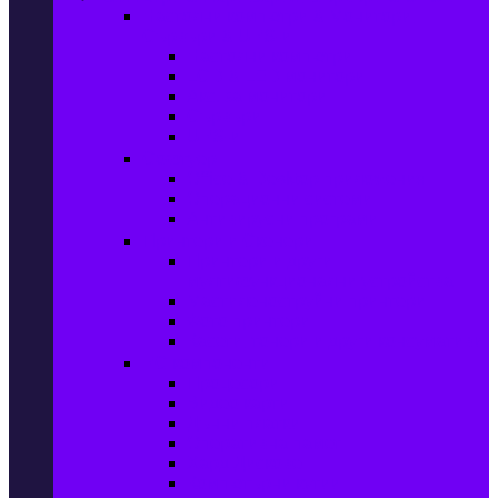
Настолни компютри & Монитори,
Сървъри & UPS-и
Настолни компютри
LCD & LED монитори
Акс. за монитори
Сървъри
UPS-и
Софтуер
Office & Desktop приложения
Операционни системи
Антивирусни програми
Принтери и Скенери
Принтери и други
мултифункционални устройства
Мастиленоструйни принтери
Фото принтери
Касети, тонери и други консумативи
PC компоненти
Процесори
Видео карти
Дънни платки
Оперативна памет
Хард Дискове
Компютърни кутии