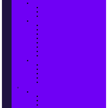
Прахосмукачки и ютии
Прахосмукачки
Ютии, парогенератори и др.
Парочистачки и водоструйки
Кухненски уреди
Електрически скари
Фритюрници
Хлебопекарни
Миксери
Пасатори
Блендери и чопъри
Месомелачки
Електрически фурни
Приготвяне на напитки
Кафе автом. и еспресо машини
Кафемашини
Кафемелачки
Сокоизтисквачки
Електрически кани
Мода
Мода за Жени
Всички предложения
Дамски якета и елеци
Ботуши и боти