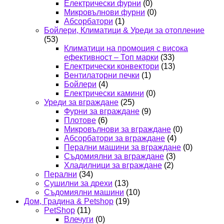
Електрически фурни
(0)
Микровълнови фурни
(0)
Абсорбатори
(1)
Бойлери, Климатици & Уреди за отопление
(53)
Климатици на промоция с висока
ефективност – Топ марки
(33)
Електрически конвектори
(13)
Вентилаторни печки
(1)
Бойлери
(4)
Електрически камини
(0)
Уреди за вграждане
(25)
Фурни за вграждане
(9)
Плотове
(6)
Микровълнови за вграждане
(0)
Абсорбатори за вграждане
(4)
Перални машини за вграждане
(0)
Съдомиялни за вграждане
(3)
Хладилници за вграждане
(2)
Перални
(34)
Сушилни за дрехи
(13)
Съдомиялни машини
(10)
Дом, Градина & Petshop
(19)
PetShop
(11)
Влечуги
(0)