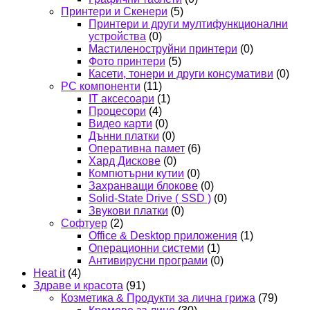
Принтери и Скенери
(5)
Принтери и други мултифункционални
устройства
(0)
Мастиленоструйни принтери
(0)
Фото принтери
(5)
Касети, тонери и други консумативи
(0)
PC компоненти
(11)
IT аксесоари
(1)
Процесори
(4)
Видео карти
(0)
Дънни платки
(0)
Оперативна памет
(6)
Хард Дискове
(0)
Компютърни кутии
(0)
Захранващи блокове
(0)
Solid-State Drive ( SSD )
(0)
Звукови платки
(0)
Софтуер
(2)
Office & Desktop приложения
(1)
Операционни системи
(1)
Антивирусни програми
(0)
Heat it
(4)
Здраве и красота
(91)
Козметика & Продукти за лична грижа
(79)