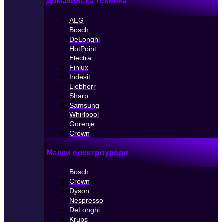
Домакинска техника
AEG
Bosch
DeLonghi
HotPoint
Electra
Finlux
Indesit
Liebherr
Sharp
Samsung
Whirlpool
Gorenje
Crown
Малки електроуреди
Bosch
Crown
Dyson
Nespresso
DeLonghi
Krups