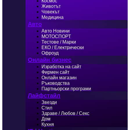
Космос
Животът
Човекът
Медицина
Авто
Авто Новини
МОТОСПОРТ
Тестове / Марки
ЕКО / Електрически
Офроуд
Онлайн бизнес
Изработка на сайт
Фирмен сайт
Онлайн магазин
Ръководства
Партньорски програми
Лайфстайл
Звезди
Стил
Здраве / Любов / Секс
Дом
Кухня