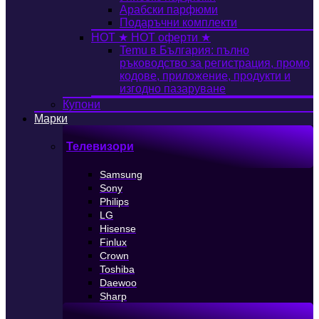
Арабски парфюми
Подаръчни комплекти
HOT
★ HOT оферти ★
Temu в България: пълно
ръководство за регистрация, промо
кодове, приложение, продукти и
изгодно пазаруване
Купони
Марки
Телевизори
Samsung
Sony
Philips
LG
Hisense
Finlux
Crown
Toshiba
Daewoo
Sharp