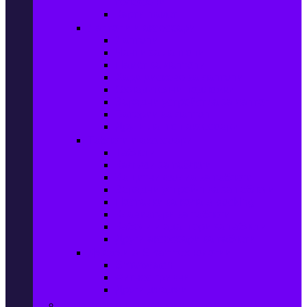
телефони
Карти памет
Лаптопи и аксесоари
Лаптопи
Чанти за лаптопи
Памет за лаптопи
Хард дискове за лаптопи
Охладителни подложки
Зарядни устройства за лаптоп
Батерии за лаптоп
Други лаптоп аксесоари
Таблети и аксесоари
Таблети
Калъфи за таблети
Защитни фолиа за таблети
Зарядни устройства за таблети
Поставки за кола & docking
Клавиатури за таблети
Кабели и адаптери за таблети
Други аксесоари за таблети
Джаджи & Smart технологии
Smartwatch
Фитнес гривни
Други джаджи
Компютри & Периферия, Сървъри & UPS-и