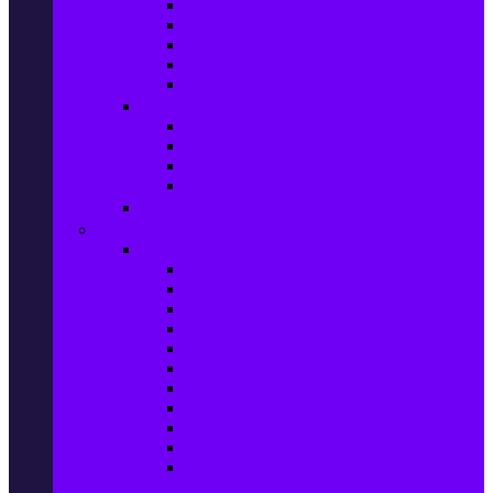
Маратонки и кецове
Дамски блузи
Дамски тениски
Дамски часовници
Дамски сандали
Мода за Мъже
Мъжки дънки
Мъжки маратонки и кецове
Мъжки часовници
Мъжки парфюми
Мода за ДЕЦА
Здраве и красота
Уреди & Аксесоари за лична грижа
Електрически четки за зъби
Устни иригатори
Епилатори
Козметични апарати
Уреди за маникюр и педикюр
Преси за коса
Сешоари
Маши за коса
Ролки за коса
Електрически четки за коса
Машинки за подстригване и
тримери