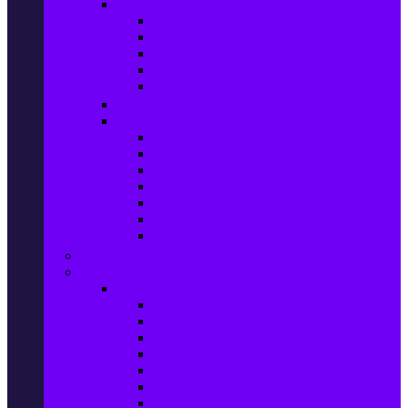
Домашен текстил
Спално бельо
Възглавници
Олекотени завивки
Хавлии за баня
Килими
Готвене и сервиране
PetShop
Кучета
Котки
Птици
Риби / Акваристика
Малки животни
Влечуги
Общи продукти
Играчки & Детски артикули
Спорт & Свободно време
Фитнес уреди и аксесоари
Бягащи пътеки
Велоергометри
Мултифункционални фитнес уреди
Гири и дъмбели
Степери
Вибро платформи
Фитнес топки