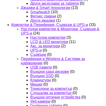
Други аксесоари за таблети
(0)
Джаджи & Smart технологии
(13)
Smartwatch
(10)
Фитнес гривни
(2)
Други джаджи
(1)
Компютри & Периферия, Сървъри & UPS-и
(33)
Настолни компютри & Монитори, Сървъри &
UPS-и
(24)
Настолни компютри
(3)
LCD & LED монитори
(11)
Акс. за монитори
(2)
UPS-и
(0)
Сървъри
(0)
Периферия и Wireless & Системи за
наблюдение
(0)
USB памети
(0)
Външни хард дискове
(0)
Външни SSD
(0)
Клавиатури
(0)
Мишки
(0)
Тонколони за компютър
(0)
Слушалки за компютър
(0)
Външни оптични устройства
(0)
Уеб камери
(0)
Графични таблети
(0)