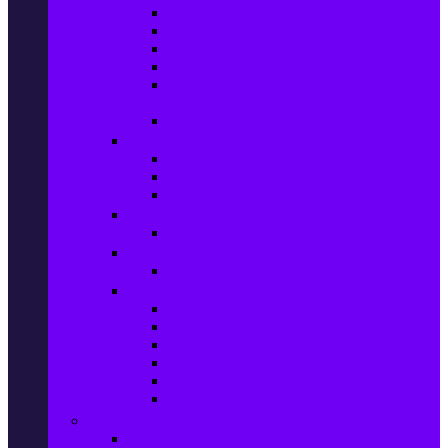
Колани за отслабване
Въжета за скачане
Постелки за упражнения
Фитнес аксесоари
Аксесоари за мултифункционални
фитнес уреди
Спортни добавки
Велосипеди, екипировка и аксесоари
Велосипеди
Детски велосипеди
Електрически велосипеди
Къмпинг артикули
Палатки за къмпинг
Спортни активности
Поход
Раници, куфари и чанти
Куфари
Пътни чанти
Спортни раници
Туристически раници
Спортни фитнес чанти
Аксесоари за пътуване
Авто & Направи си сам
Авто аксесоари