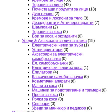
Кремове за лице
(30)
Терапия за лице
(42)
Почистващи продукти за лице
(18)
Душ гелове
(2)
Кремове и лосиони за тяло
(3)
Дезодоранти и Антиперспиранти
(7)
Шампоани
(2)
Терапия за коса
(2)
Бои за коса и оксиданти
(0)
Уреди & Аксесоари за лична грижа
(15)
Електрически четки за зъби
(1)
Устни иригатори
(3)
Аксесоари за електрически
самобръсначки
(0)
Ел. самобръсначки
(0)
Електрически четки за коса
(1)
Епилатори
(4)
Класически самобръсначки
(0)
Козметични апарати
(6)
Маши за коса
(1)
Машинки за подстригване и тримери
(0)
Преси за коса
(1)
Ролки за коса
(0)
Сешоари
(0)
Уреди за маникюр и педикюр
(0)