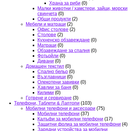
Храна за риби
(0)
Малки животни / хамстери, зайци, морски
свинчета
(0)
Общи продукти
(2)
Мебели и матраци
(2)
Офис столове
(2)
Столове
(2)
Кухненско обзавеждане
(0)
Матраци
(0)
Обзавеждане за спалня
(0)
Фотьойли
(0)
Дивани
(0)
Домашен текстил
(0)
Спално бельо
(0)
Възглавници
(0)
Олекотени завивки
(0)
Хавлии за баня
(0)
Килими
(0)
Готвене и сервиране
(3)
Телефони, Таблети & Лаптопи
(103)
Мобилни телефони и аксесоари
(75)
Мобилни телефони
(37)
Калъфи за мобилни телефони
(17)
Защитни фолиа за мобилни телефони
(4)
Зарядни устройства за мобилни