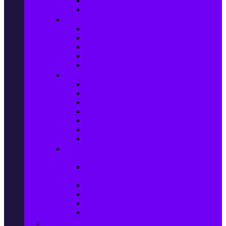
Сушилни за дрехи
Съдомиялни машини
Готварски печки и микровълнови
Готварски печки
Котлони
Електрически фурни
Микровълнови фурни
Абсорбатори
Уреди за вграждане
Фурни за вграждане
Плотове
Абсорбатори за вграждане
Микровълнови за вграждане
Перални машини за вграждане
Съдомиялни за вграждане
Хладилници за вграждане
Бойлери, Климатици & Уреди за
отопление
Климатици на промоция с висока
ефективност – Топ марки
Електрически конвектори
Вентилаторни печки
Бойлери
Електрически камини
Малки електроуреди