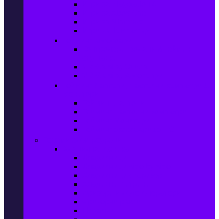
Игри за Playstation 4
Игри за Xbox One
Игри за Nintendo
Игри за Компютър
Гейминг аксесоари
Контролери, волани & гейминг
слушалки
VR Gaming Очила
VR Gaming Аксесоари
Гейминг Лаптопи, Настолни компютри &
Монитори
Гейминг Лаптопи
Гейминг Настолни компютри
Гейминг Монитори
Гейминг аксесоари за PC
Големи електроуреди
Хладилна техника
Хладилници
Хладилници side by side
Хладилници с фризер
Хладилни витрини
Фризери и ледогенератори
Фризерни ракли
Перални