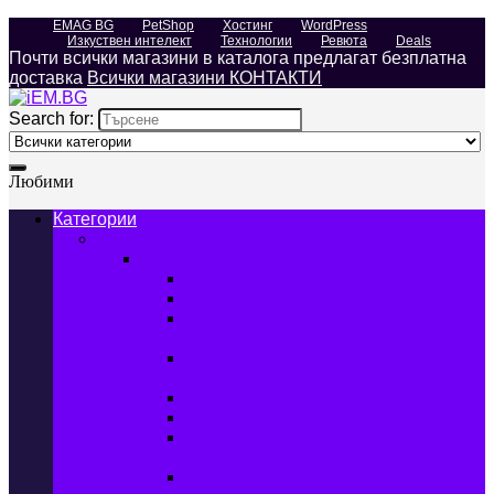
EMAG BG
PetShop
Хостинг
WordPress
Изкуствен интелект
Технологии
Ревюта
Deals
Почти всички магазини в каталога предлагат безплатна
доставка
Всички магазини КОНТАКТИ
Search for:
Любими
Категории
Телефони, Таблети & Лаптопи
Мобилни телефони и аксесоари
Мобилни телефони
Калъфи за мобилни телефони
Защитни фолиа за мобилни
телефони
Зарядни устройства за мобилни
телефони
Батерии за мобилни телефони
Bluetooth слушалки
Поставки и докинг станции за
мобилни телефони
Външни батерии за мобилни