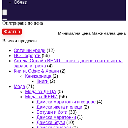
Обяви
Филтриране по цена
Филтър
Минимална цена
Максимална цена
Всички продукти
Оптични уреди
(12)
HOT оферти
(56)
Аптека Онлайн BENU – твоят доверен партньор за
здраве и грижа
(4)
Книги, Офис & Храни
(2)
Книжарница
(2)
Книги
(2)
Мода
(71)
Мода за ДЕЦА
(0)
Мода за ЖЕНИ
(56)
Дамски маратонки и кецове
(4)
Дамски якета и елеци
(2)
Ботуши и боти
(30)
Дамски маратонки
(1)
Дамски блузи
(10)
Дамски сандали
(0)