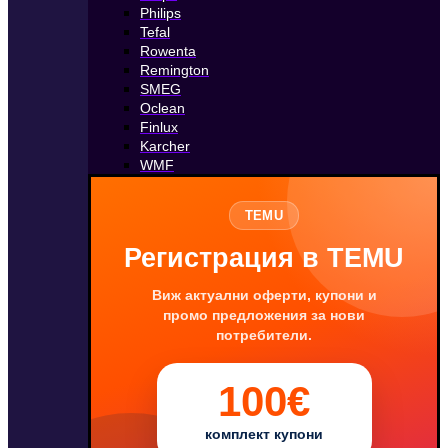
Philips
Tefal
Rowenta
Remington
SMEG
Oclean
Finlux
Karcher
WMF
TEMU
Регистрация в TEMU
Виж актуални оферти, купони и
промо предложения за нови
потребители.
100€
комплект купони