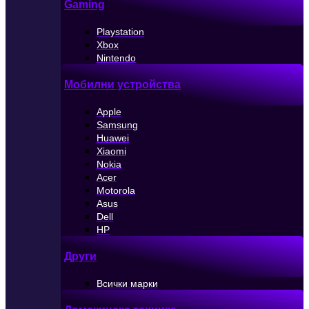
Gaming
Playstation
Xbox
Nintendo
Мобилни устройства
Apple
Samsung
Huawei
Xiaomi
Nokia
Acer
Motorola
Asus
Dell
HP
Други
Всички марки