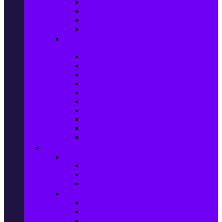
Захранващи блокове
Solid-State Drive (SSD)
IT аксесоари
Звукови платки
Периферия, Wireless & Системи за
наблюдение
USB памети
Външни хард дискове
Външни SSD
Клавиатури
Мишки
Тонколони за компютър
Слушалки за компютър
Външни оптични устройства
Уеб камери
Графични таблети
ТВ, Аудио & Фото
Телевизори & аксесоари
Телевизори
Стойки за телевизори
Дистанционни за телевизори
Видеокамери и Фотоапарати
Видеокамери
Видеокамери аксесоари
Фотоапарати DSLR