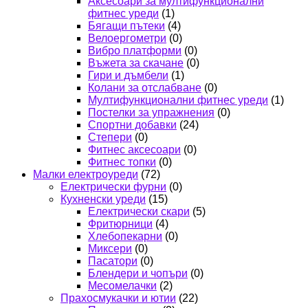
Аксесоари за мултифункционални
фитнес уреди
(1)
Бягащи пътеки
(4)
Велоергометри
(0)
Вибро платформи
(0)
Въжета за скачане
(0)
Гири и дъмбели
(1)
Колани за отслабване
(0)
Мултифункционални фитнес уреди
(1)
Постелки за упражнения
(0)
Спортни добавки
(24)
Степери
(0)
Фитнес аксесоари
(0)
Фитнес топки
(0)
Малки електроуреди
(72)
Електрически фурни
(0)
Кухненски уреди
(15)
Електрически скари
(5)
Фритюрници
(4)
Хлебопекарни
(0)
Миксери
(0)
Пасатори
(0)
Блендери и чопъри
(0)
Месомелачки
(2)
Прахосмукачки и ютии
(22)