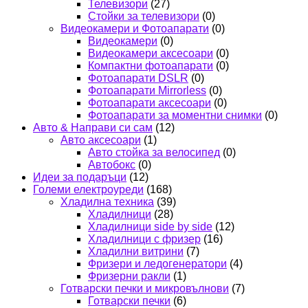
Телевизори
(27)
Стойки за телевизори
(0)
Видеокамери и Фотоапарати
(0)
Видеокамери
(0)
Видеокамери аксесоари
(0)
Компактни фотоапарати
(0)
Фотоапарати DSLR
(0)
Фотоапарати Mirrorless
(0)
Фотоапарати аксесоари
(0)
Фотоапарати за моментни снимки
(0)
Авто & Направи си сам
(12)
Авто аксесоари
(1)
Авто стойка за велосипед
(0)
Автобокс
(0)
Идеи за подаръци
(12)
Големи електроуреди
(168)
Хладилна техника
(39)
Хладилници
(28)
Хладилници side by side
(12)
Хладилници с фризер
(16)
Хладилни витрини
(7)
Фризери и ледогенератори
(4)
Фризерни ракли
(1)
Готварски печки и микровълнови
(7)
Готварски печки
(6)