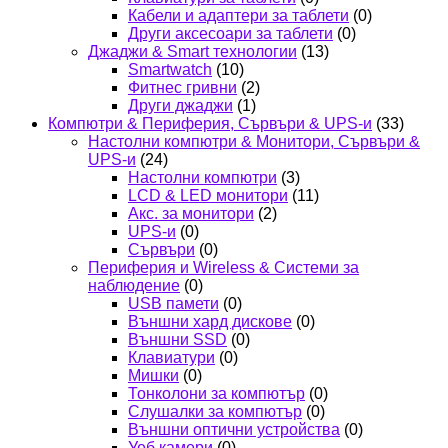
Кабели и адаптери за таблети
(0)
Други аксесоари за таблети
(0)
Джаджи & Smart технологии
(13)
Smartwatch
(10)
Фитнес гривни
(2)
Други джаджи
(1)
Компютри & Периферия, Сървъри & UPS-и
(33)
Настолни компютри & Монитори, Сървъри &
UPS-и
(24)
Настолни компютри
(3)
LCD & LED монитори
(11)
Акс. за монитори
(2)
UPS-и
(0)
Сървъри
(0)
Периферия и Wireless & Системи за
наблюдение
(0)
USB памети
(0)
Външни хард дискове
(0)
Външни SSD
(0)
Клавиатури
(0)
Мишки
(0)
Тонколони за компютър
(0)
Слушалки за компютър
(0)
Външни оптични устройства
(0)
Уеб камери
(0)