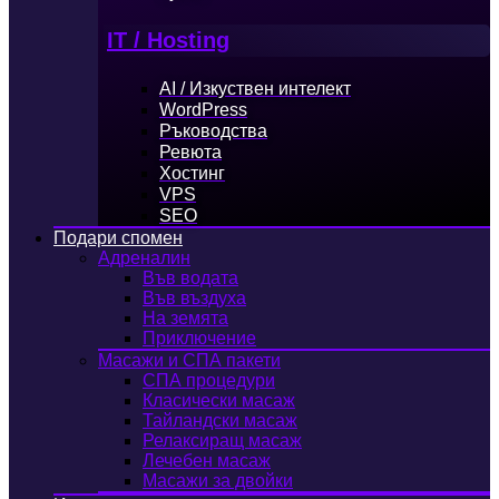
IT / Hosting
AI / Изкуствен интелект
WordPress
Ръководства
Ревюта
Хостинг
VPS
SEO
Подари спомен
Адреналин
Във водата
Във въздуха
На земята
Приключение
Масажи и СПА пакети
СПА процедури
Класически масаж
Тайландски масаж
Релаксиращ масаж
Лечебен масаж
Масажи за двойки