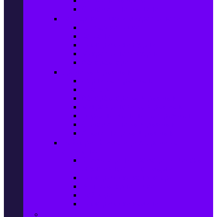
Сушилни за дрехи
Съдомиялни машини
Готварски печки и микровълнови
Готварски печки
Котлони
Електрически фурни
Микровълнови фурни
Абсорбатори
Уреди за вграждане
Фурни за вграждане
Плотове
Абсорбатори за вграждане
Микровълнови за вграждане
Перални машини за вграждане
Съдомиялни за вграждане
Хладилници за вграждане
Бойлери, Климатици & Уреди за
отопление
Климатици на промоция с висока
ефективност – Топ марки
Електрически конвектори
Вентилаторни печки
Бойлери
Електрически камини
Малки електроуреди