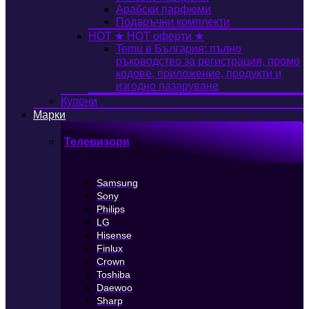
Арабски парфюми
Подаръчни комплекти
HOT
★ HOT оферти ★
Temu в България: пълно
ръководство за регистрация, промо
кодове, приложение, продукти и
изгодно пазаруване
Купони
Марки
Телевизори
Samsung
Sony
Philips
LG
Hisense
Finlux
Crown
Toshiba
Daewoo
Sharp