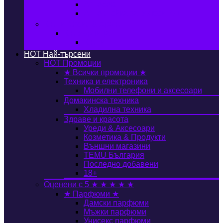
Автобокс
Авто стойка за велосипед
Книги, Офис & Храни
Книжарница
Книги
HOT
Най-търсени
HOT
Промоции
★ Всички промоции ★
Техника и електроника
Мобилни телефони и аксесоари
Домакинска техника
Хладилна техника
Здраве и красота
Уреди & Аксесоари
Козметика & Продукти
Външни магазини
TEMU България
Последно добавени
18+
Оценени с 5 ★ ★ ★ ★ ★
★ Парфюми ★
Дамски парфюми
Мъжки парфюми
Унисекс парфюми