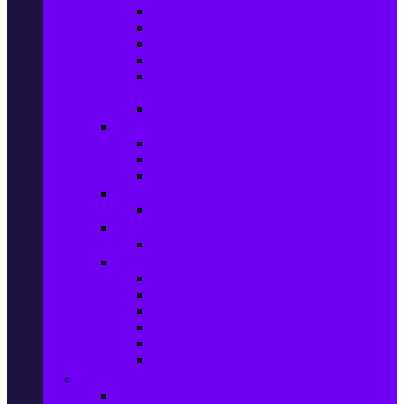
Колани за отслабване
Въжета за скачане
Постелки за упражнения
Фитнес аксесоари
Аксесоари за мултифункционални
фитнес уреди
Спортни добавки
Велосипеди, екипировка и аксесоари
Велосипеди
Детски велосипеди
Електрически велосипеди
Къмпинг артикули
Палатки за къмпинг
Спортни активности
Поход
Раници, куфари и чанти
Куфари
Пътни чанти
Спортни раници
Туристически раници
Спортни фитнес чанти
Аксесоари за пътуване
Авто & Направи си сам
Авто аксесоари