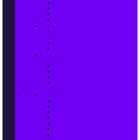
Игри за Playstation 4
Игри за Xbox One
Игри за Nintendo
Игри за Компютър
Гейминг аксесоари
Контролери, волани & гейминг
слушалки
VR Gaming Очила
VR Gaming Аксесоари
Гейминг Лаптопи, Настолни компютри &
Монитори
Гейминг Лаптопи
Гейминг Настолни компютри
Гейминг Монитори
Гейминг аксесоари за PC
Големи електроуреди
Хладилна техника
Хладилници
Хладилници side by side
Хладилници с фризер
Хладилни витрини
Фризери и ледогенератори
Фризерни ракли
Перални