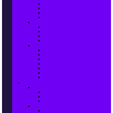
Фотоапарати Mirrorless
Компактни фотоапарати
Фотоапарати за моментни снимки
Фотоапарати аксесоари
Видео проектори & Екрани
Видео проектори
Аксесоари за видео проектори
Проекторни екрани
Интерактивни дъски
Audio & Домашно кино
Саундбари
Аудио системи
Смарт Аудио системи
Мултимедийни плеъри
Тонколони
Грамофони
Плеъри и Ресийвъри
Gaming
Гейминг конзоли
PlayStation
Xbox
Nintendo
Игри за конзола & Компютър
Игри за Playstation 5