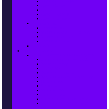
Маратонки и кецове
Дамски блузи
Дамски тениски
Дамски часовници
Дамски сандали
Мода за Мъже
Мъжки дънки
Мъжки маратонки и кецове
Мъжки часовници
Мъжки парфюми
Мода за ДЕЦА
Здраве и красота
Уреди & Аксесоари за лична грижа
Електрически четки за зъби
Устни иригатори
Епилатори
Козметични апарати
Уреди за маникюр и педикюр
Преси за коса
Сешоари
Маши за коса
Ролки за коса
Електрически четки за коса
Машинки за подстригване и
тримери