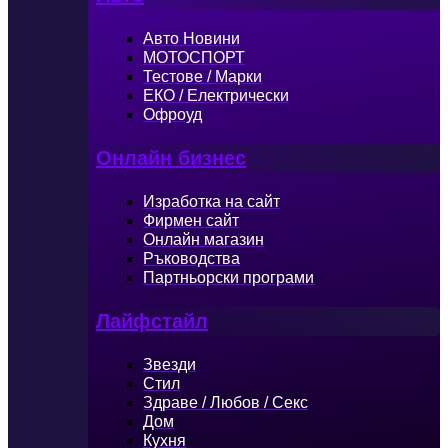
Авто Новини
МОТОСПОРТ
Тестове / Марки
ЕКО / Електрически
Офроуд
Онлайн бизнес
Изработка на сайт
Фирмен сайт
Онлайн магазин
Ръководства
Партньорски програми
Лайфстайл
Звезди
Стил
Здраве / Любов / Секс
Дом
Кухня