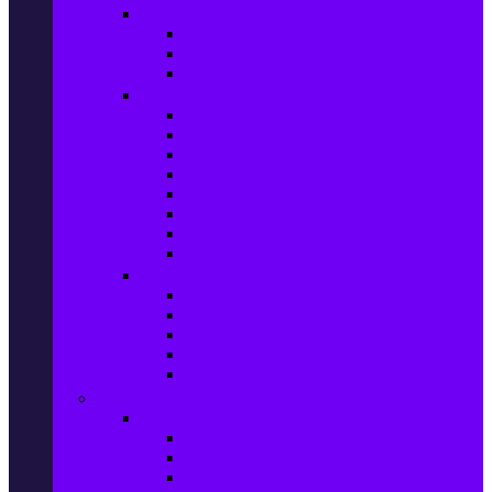
Прахосмукачки и ютии
Прахосмукачки
Ютии, парогенератори и др.
Парочистачки и водоструйки
Кухненски уреди
Електрически скари
Фритюрници
Хлебопекарни
Миксери
Пасатори
Блендери и чопъри
Месомелачки
Електрически фурни
Приготвяне на напитки
Кафе автом. и еспресо машини
Кафемашини
Кафемелачки
Сокоизтисквачки
Електрически кани
Мода
Мода за Жени
Всички предложения
Дамски якета и елеци
Ботуши и боти