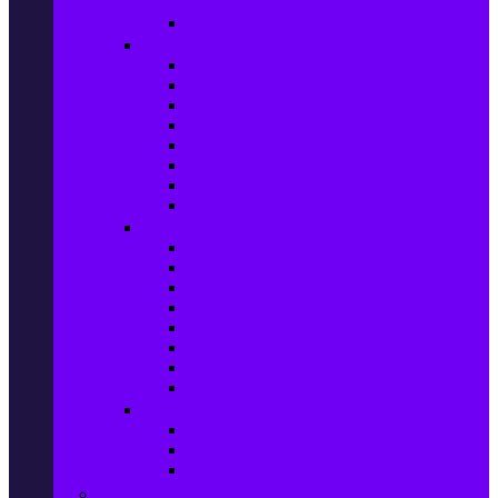
телефони
Карти памет
Лаптопи и аксесоари
Лаптопи
Чанти за лаптопи
Памет за лаптопи
Хард дискове за лаптопи
Охладителни подложки
Зарядни устройства за лаптоп
Батерии за лаптоп
Други лаптоп аксесоари
Таблети и аксесоари
Таблети
Калъфи за таблети
Защитни фолиа за таблети
Зарядни устройства за таблети
Поставки за кола & docking
Клавиатури за таблети
Кабели и адаптери за таблети
Други аксесоари за таблети
Джаджи & Smart технологии
Smartwatch
Фитнес гривни
Други джаджи
Компютри & Периферия, Сървъри & UPS-и