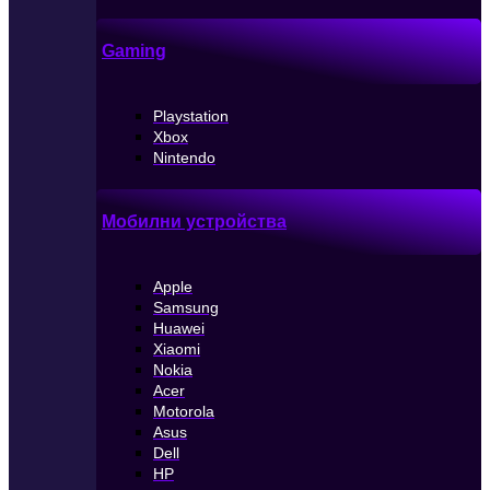
Gaming
Playstation
Xbox
Nintendo
Мобилни устройства
Apple
Samsung
Huawei
Xiaomi
Nokia
Acer
Motorola
Asus
Dell
HP