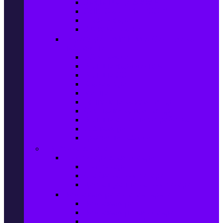
Захранващи блокове
Solid-State Drive (SSD)
IT аксесоари
Звукови платки
Периферия, Wireless & Системи за
наблюдение
USB памети
Външни хард дискове
Външни SSD
Клавиатури
Мишки
Тонколони за компютър
Слушалки за компютър
Външни оптични устройства
Уеб камери
Графични таблети
ТВ, Аудио & Фото
Телевизори & аксесоари
Телевизори
Стойки за телевизори
Дистанционни за телевизори
Видеокамери и Фотоапарати
Видеокамери
Видеокамери аксесоари
Фотоапарати DSLR