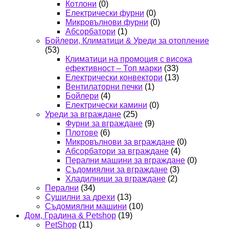
Котлони
(0)
Електрически фурни
(0)
Микровълнови фурни
(0)
Абсорбатори
(1)
Бойлери, Климатици & Уреди за отопление
(53)
Климатици на промоция с висока
ефективност – Топ марки
(33)
Електрически конвектори
(13)
Вентилаторни печки
(1)
Бойлери
(4)
Електрически камини
(0)
Уреди за вграждане
(25)
Фурни за вграждане
(9)
Плотове
(6)
Микровълнови за вграждане
(0)
Абсорбатори за вграждане
(4)
Перални машини за вграждане
(0)
Съдомиялни за вграждане
(3)
Хладилници за вграждане
(2)
Перални
(34)
Сушилни за дрехи
(13)
Съдомиялни машини
(10)
Дом, Градина & Petshop
(19)
PetShop
(11)