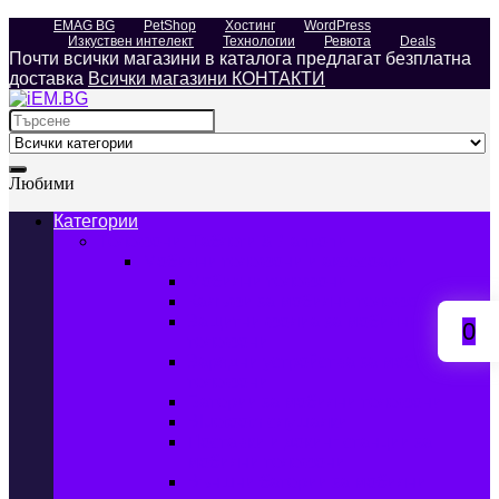
EMAG BG
PetShop
Хостинг
WordPress
Изкуствен интелект
Технологии
Ревюта
Deals
Почти всички магазини в каталога предлагат безплатна
доставка
Всички магазини КОНТАКТИ
Search
for:
Любими
Категории
Телефони, Таблети & Лаптопи
Мобилни телефони и аксесоари
Мобилни телефони
Калъфи за мобилни телефони
Защитни фолиа за мобилни
0
телефони
Зарядни устройства за мобилни
телефони
Батерии за мобилни телефони
Bluetooth слушалки
Поставки и докинг станции за
мобилни телефони
Външни батерии за мобилни