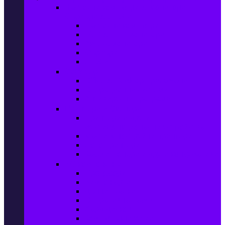
Настолни компютри & Монитори,
Сървъри & UPS-и
Настолни компютри
LCD & LED монитори
Акс. за монитори
Сървъри
UPS-и
Софтуер
Office & Desktop приложения
Операционни системи
Антивирусни програми
Принтери и Скенери
Принтери и други
мултифункционални устройства
Мастиленоструйни принтери
Фото принтери
Касети, тонери и други консумативи
PC компоненти
Процесори
Видео карти
Дънни платки
Оперативна памет
Хард Дискове
Компютърни кутии