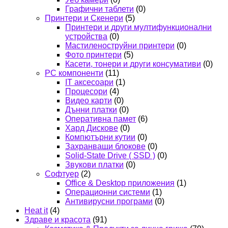
Графични таблети
(0)
Принтери и Скенери
(5)
Принтери и други мултифункционални
устройства
(0)
Мастиленоструйни принтери
(0)
Фото принтери
(5)
Касети, тонери и други консумативи
(0)
PC компоненти
(11)
IT аксесоари
(1)
Процесори
(4)
Видео карти
(0)
Дънни платки
(0)
Оперативна памет
(6)
Хард Дискове
(0)
Компютърни кутии
(0)
Захранващи блокове
(0)
Solid-State Drive ( SSD )
(0)
Звукови платки
(0)
Софтуер
(2)
Office & Desktop приложения
(1)
Операционни системи
(1)
Антивирусни програми
(0)
Heat it
(4)
Здраве и красота
(91)