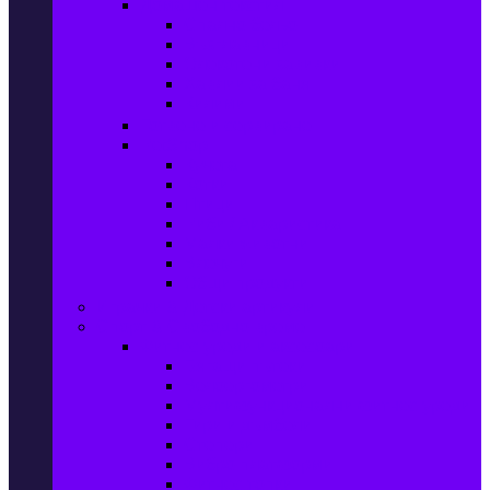
Домашен текстил
Спално бельо
Възглавници
Олекотени завивки
Хавлии за баня
Килими
Готвене и сервиране
PetShop
Кучета
Котки
Птици
Риби / Акваристика
Малки животни
Влечуги
Общи продукти
Играчки & Детски артикули
Спорт & Свободно време
Фитнес уреди и аксесоари
Бягащи пътеки
Велоергометри
Мултифункционални фитнес уреди
Гири и дъмбели
Степери
Вибро платформи
Фитнес топки