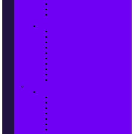
Ел. самобръсначки
Класически самобръсначки
Аксесоари за електрически
самобръсначки
Козметика & Продукти за лична грижа
Кремове за лице
Серуми и терапия за лице
Почистване на лице
Душ гелове
Лосиони за тяло
Дезодоранти и Антиперспиранти
Шампоани
Терапия за коса
Бои за коса и оксиданти
Онлайн аптека BENU
Дом, Градина & Petshop
Мебели и матраци
Офис столове, маси и бюра
Столове
Кухненско обзавеждане
Матраци
Обзавеждане за спалня
Фотьойли
Дивани