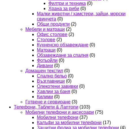
Филтри и техника
(0)
Храна за риби
(0)
Малки животни / хамстери, зайци, морски
свинчета
(0)
Общи продукти
(2)
Мебели и матраци
(2)
Офис столове
(2)
Столове
(2)
Кухненско обзавеждане
(0)
Матраци
(0)
Обзавеждане за спалня
(0)
Фотьойли
(0)
Дивани
(0)
Домашен текстил
(0)
Спално бельо
(0)
Възглавници
(0)
Олекотени завивки
(0)
Хавлии за баня
(0)
Килими
(0)
Готвене и сервиране
(3)
Телефони, Таблети & Лаптопи
(103)
Мобилни телефони и аксесоари
(75)
Мобилни телефони
(37)
Калъфи за мобилни телефони
(17)
Защитни фолиа за мобилни телефони
(4)