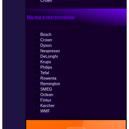
Crown
Малки електроуреди
Bosch
Crown
Dyson
Nespresso
DeLonghi
Krups
Philips
Tefal
Rowenta
Remington
SMEG
Oclean
Finlux
Karcher
WMF