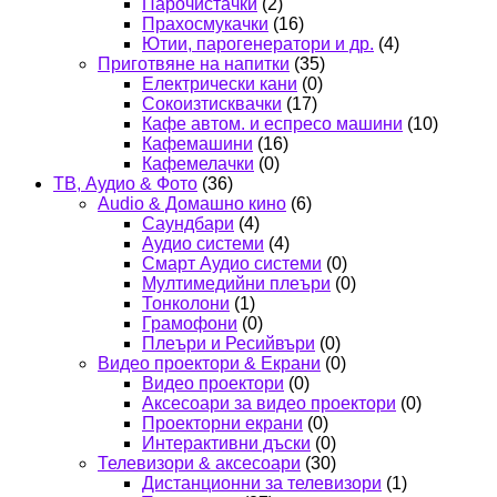
Парочистачки
(2)
Прахосмукачки
(16)
Ютии, парогенератори и др.
(4)
Приготвяне на напитки
(35)
Електрически кани
(0)
Сокоизтисквачки
(17)
Кафе автом. и еспресо машини
(10)
Кафемашини
(16)
Кафемелачки
(0)
ТВ, Аудио & Фото
(36)
Audio & Домашно кино
(6)
Саундбари
(4)
Аудио системи
(4)
Смарт Аудио системи
(0)
Мултимедийни плеъри
(0)
Тонколони
(1)
Грамофони
(0)
Плеъри и Ресийвъри
(0)
Видео проектори & Екрани
(0)
Видео проектори
(0)
Аксесоари за видео проектори
(0)
Проекторни екрани
(0)
Интерактивни дъски
(0)
Телевизори & аксесоари
(30)
Дистанционни за телевизори
(1)