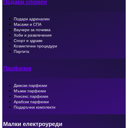
Подари спомен
Подари адреналин
Масажи и СПА
Ваучери за почивка
Хоби и развлечения
Спорт и здраве
Козметични процедури
Партита
Парфюми
Дамски парфюми
Мъжки парфюми
Унисекс парфюми
Арабски парфюми
Подаръчни комплекти
Малки електроуреди