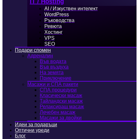
IT / Hosting
AI / Изкуствен интелект
WordPress
Ръководства
Ревюта
Хостинг
VPS
SEO
Подари спомен
Адреналин
Във водата
Във въздуха
На земята
Приключение
Масажи и СПА пакети
СПА процедури
Класически масаж
Тайландски масаж
Релаксиращ масаж
Лечебен масаж
Масажи за двойки
Идеи за подаръци
Оптични уреди
Блог