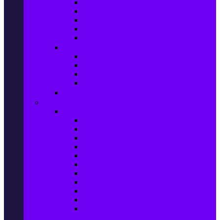
Маратонки и кецове
Дамски блузи
Дамски тениски
Дамски часовници
Дамски сандали
Мода за Мъже
Мъжки дънки
Мъжки маратонки и кецове
Мъжки часовници
Мъжки парфюми
Мода за ДЕЦА
Здраве и красота
Уреди & Аксесоари за лична грижа
Електрически четки за зъби
Устни иригатори
Епилатори
Козметични апарати
Уреди за маникюр и педикюр
Преси за коса
Сешоари
Маши за коса
Ролки за коса
Електрически четки за коса
Машинки за подстригване и
тримери