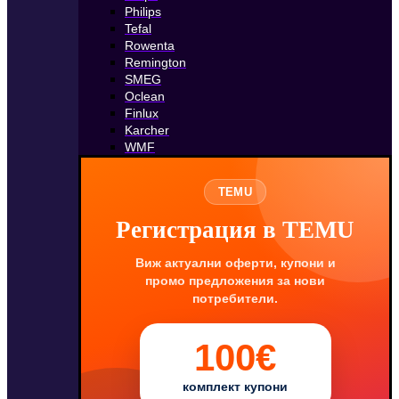
Philips
Tefal
Rowenta
Remington
SMEG
Oclean
Finlux
Karcher
WMF
TEMU
Регистрация в TEMU
Виж актуални оферти, купони и
промо предложения за нови
потребители.
100€
комплект купони