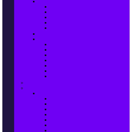
Домашен текстил
Спално бельо
Възглавници
Олекотени завивки
Хавлии за баня
Килими
Готвене и сервиране
PetShop
Кучета
Котки
Птици
Риби / Акваристика
Малки животни
Влечуги
Общи продукти
Играчки & Детски артикули
Спорт & Свободно време
Фитнес уреди и аксесоари
Бягащи пътеки
Велоергометри
Мултифункционални фитнес уреди
Гири и дъмбели
Степери
Вибро платформи
Фитнес топки