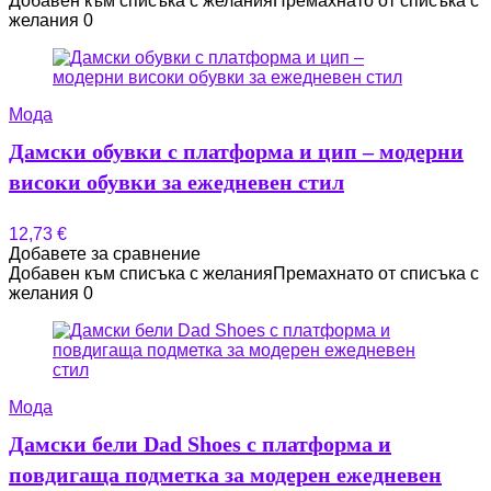
Добавен към списъка с желания
Премахнато от списъка с
желания
0
Мода
Дамски обувки с платформа и цип – модерни
високи обувки за ежедневен стил
12,73
€
Добавете за сравнение
Добавен към списъка с желания
Премахнато от списъка с
желания
0
Мода
Дамски бели Dad Shoes с платформа и
повдигаща подметка за модерен ежедневен