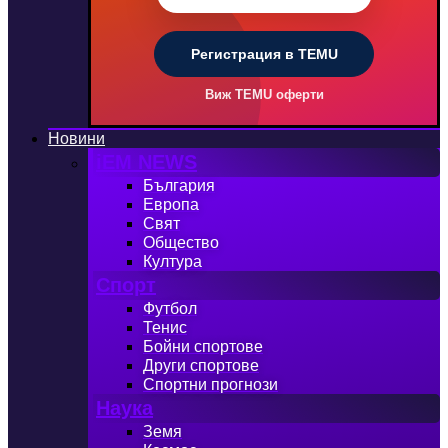
Регистрация в TEMU
Виж TEMU оферти
Новини
iEM NEWS
България
Европа
Свят
Общество
Култура
Спорт
Футбол
Тенис
Бойни спортове
Други спортове
Спортни прогнози
Наука
Земя