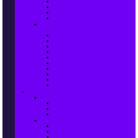
Захранващи блокове
Solid-State Drive (SSD)
IT аксесоари
Звукови платки
Периферия, Wireless & Системи за
наблюдение
USB памети
Външни хард дискове
Външни SSD
Клавиатури
Мишки
Тонколони за компютър
Слушалки за компютър
Външни оптични устройства
Уеб камери
Графични таблети
ТВ, Аудио & Фото
Телевизори & аксесоари
Телевизори
Стойки за телевизори
Дистанционни за телевизори
Видеокамери и Фотоапарати
Видеокамери
Видеокамери аксесоари
Фотоапарати DSLR