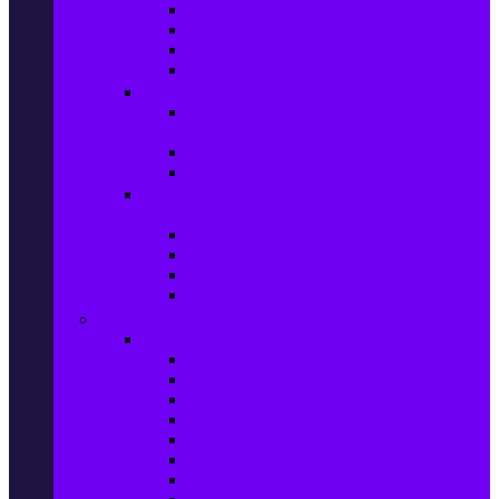
Игри за Playstation 4
Игри за Xbox One
Игри за Nintendo
Игри за Компютър
Гейминг аксесоари
Контролери, волани & гейминг
слушалки
VR Gaming Очила
VR Gaming Аксесоари
Гейминг Лаптопи, Настолни компютри &
Монитори
Гейминг Лаптопи
Гейминг Настолни компютри
Гейминг Монитори
Гейминг аксесоари за PC
Големи електроуреди
Хладилна техника
Хладилници
Хладилници side by side
Хладилници с фризер
Хладилни витрини
Фризери и ледогенератори
Фризерни ракли
Перални