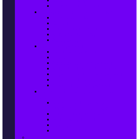
Сушилни за дрехи
Съдомиялни машини
Готварски печки и микровълнови
Готварски печки
Котлони
Електрически фурни
Микровълнови фурни
Абсорбатори
Уреди за вграждане
Фурни за вграждане
Плотове
Абсорбатори за вграждане
Микровълнови за вграждане
Перални машини за вграждане
Съдомиялни за вграждане
Хладилници за вграждане
Бойлери, Климатици & Уреди за
отопление
Климатици на промоция с висока
ефективност – Топ марки
Електрически конвектори
Вентилаторни печки
Бойлери
Електрически камини
Малки електроуреди