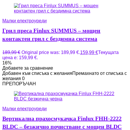
Малки електроуреди
Грил преса Finlux SUMMUS – мощен
контактен грил с бездимна система
189,99
€
Original price was: 189,99 €.
159,99
€
Текущата
цена е: 159,99 €.
16%
Добавете за сравнение
Добавен към списъка с желания
Премахнато от списъка с
желания
0
ПРЕПОРЪЧАН
Малки електроуреди
Вертикална прахосмукачка Finlux FHH-2222
BLDC – безжично почистване с мощен BLDC