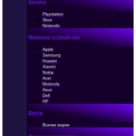
Gaming
Playstation
Xbox
Nintendo
Мобилни устройства
Apple
Samsung
Huawei
Xiaomi
Nokia
Acer
Motorola
Asus
Dell
HP
Други
Всички марки