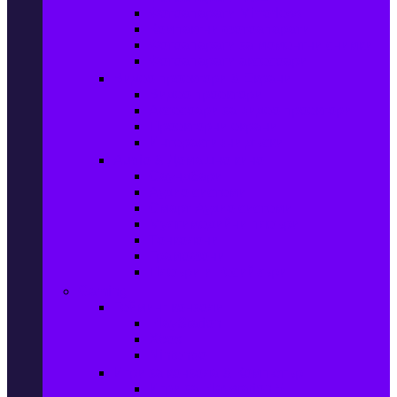
Фотоапарати Mirrorless
Компактни фотоапарати
Фотоапарати за моментни снимки
Фотоапарати аксесоари
Видео проектори & Екрани
Видео проектори
Аксесоари за видео проектори
Проекторни екрани
Интерактивни дъски
Audio & Домашно кино
Саундбари
Аудио системи
Смарт Аудио системи
Мултимедийни плеъри
Тонколони
Грамофони
Плеъри и Ресийвъри
Gaming
Гейминг конзоли
PlayStation
Xbox
Nintendo
Игри за конзола & Компютър
Игри за Playstation 5