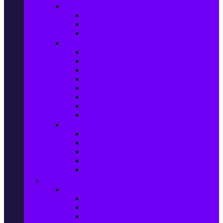
Прахосмукачки и ютии
Прахосмукачки
Ютии, парогенератори и др.
Парочистачки и водоструйки
Кухненски уреди
Електрически скари
Фритюрници
Хлебопекарни
Миксери
Пасатори
Блендери и чопъри
Месомелачки
Електрически фурни
Приготвяне на напитки
Кафе автом. и еспресо машини
Кафемашини
Кафемелачки
Сокоизтисквачки
Електрически кани
Мода
Мода за Жени
Всички предложения
Дамски якета и елеци
Ботуши и боти