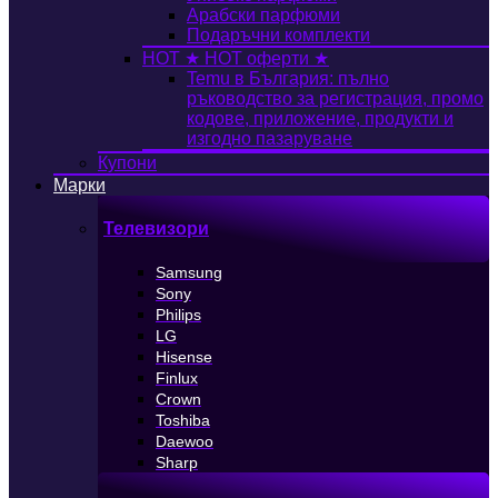
Арабски парфюми
Подаръчни комплекти
HOT
★ HOT оферти ★
Temu в България: пълно
ръководство за регистрация, промо
кодове, приложение, продукти и
изгодно пазаруване
Купони
Марки
Телевизори
Samsung
Sony
Philips
LG
Hisense
Finlux
Crown
Toshiba
Daewoo
Sharp