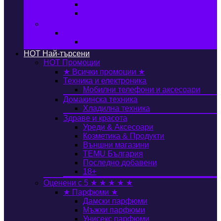
Автобокс
Авто стойка за велосипед
Книги, Офис & Храни
Книжарница
Книги
HOT
Най-търсени
HOT
Промоции
★ Всички промоции ★
Техника и електроника
Мобилни телефони и аксесоари
Домакинска техника
Хладилна техника
Здраве и красота
Уреди & Аксесоари
Козметика & Продукти
Външни магазини
TEMU България
Последно добавени
18+
Оценени с 5 ★ ★ ★ ★ ★
★ Парфюми ★
Дамски парфюми
Мъжки парфюми
Унисекс парфюми