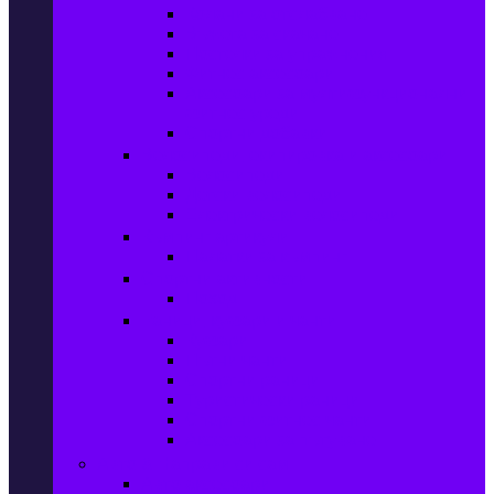
Колани за отслабване
Въжета за скачане
Постелки за упражнения
Фитнес аксесоари
Аксесоари за мултифункционални
фитнес уреди
Спортни добавки
Велосипеди, екипировка и аксесоари
Велосипеди
Детски велосипеди
Електрически велосипеди
Къмпинг артикули
Палатки за къмпинг
Спортни активности
Поход
Раници, куфари и чанти
Куфари
Пътни чанти
Спортни раници
Туристически раници
Спортни фитнес чанти
Аксесоари за пътуване
Авто & Направи си сам
Авто аксесоари