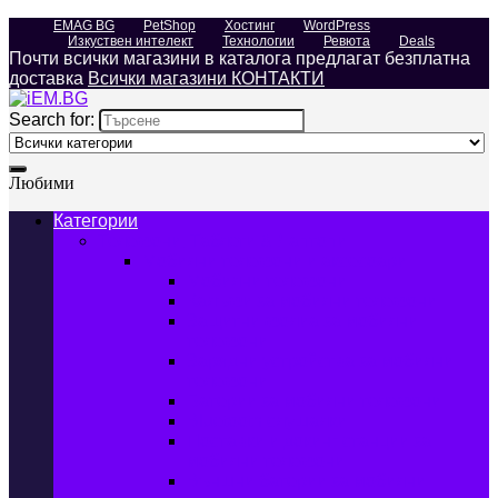
EMAG BG
PetShop
Хостинг
WordPress
Изкуствен интелект
Технологии
Ревюта
Deals
Почти всички магазини в каталога предлагат безплатна
доставка
Всички магазини КОНТАКТИ
Search for:
Любими
Категории
Телефони, Таблети & Лаптопи
Мобилни телефони и аксесоари
Мобилни телефони
Калъфи за мобилни телефони
Защитни фолиа за мобилни
телефони
Зарядни устройства за мобилни
телефони
Батерии за мобилни телефони
Bluetooth слушалки
Поставки и докинг станции за
мобилни телефони
Външни батерии за мобилни