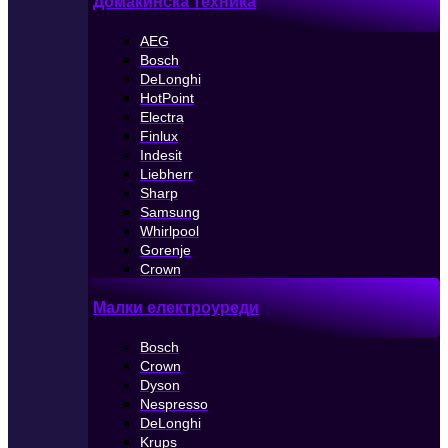
Домакинска техника
AEG
Bosch
DeLonghi
HotPoint
Electra
Finlux
Indesit
Liebherr
Sharp
Samsung
Whirlpool
Gorenje
Crown
Малки електроуреди
Bosch
Crown
Dyson
Nespresso
DeLonghi
Krups