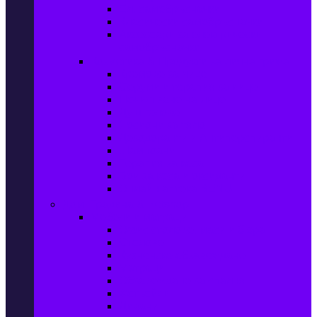
Ел. самобръсначки
Класически самобръсначки
Аксесоари за електрически
самобръсначки
Козметика & Продукти за лична грижа
Кремове за лице
Серуми и терапия за лице
Почистване на лице
Душ гелове
Лосиони за тяло
Дезодоранти и Антиперспиранти
Шампоани
Терапия за коса
Бои за коса и оксиданти
Онлайн аптека BENU
Дом, Градина & Petshop
Мебели и матраци
Офис столове, маси и бюра
Столове
Кухненско обзавеждане
Матраци
Обзавеждане за спалня
Фотьойли
Дивани