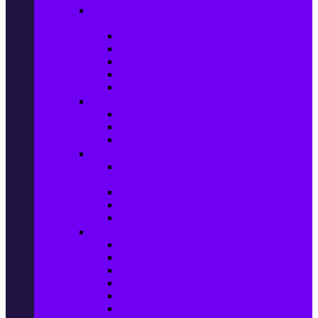
Настолни компютри & Монитори,
Сървъри & UPS-и
Настолни компютри
LCD & LED монитори
Акс. за монитори
Сървъри
UPS-и
Софтуер
Office & Desktop приложения
Операционни системи
Антивирусни програми
Принтери и Скенери
Принтери и други
мултифункционални устройства
Мастиленоструйни принтери
Фото принтери
Касети, тонери и други консумативи
PC компоненти
Процесори
Видео карти
Дънни платки
Оперативна памет
Хард Дискове
Компютърни кутии