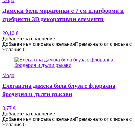
Мода
Дамски бели маратонки с 7 см платформа и
сребристи 3D декоративни елементи
20,13
€
Добавете за сравнение
Добавен към списъка с желания
Премахнато от списъка с
желания
0
Мода
Елегантна дамска бяла блуза с флорална
бродерия и дълги ръкави
8,77
€
Добавете за сравнение
Добавен към списъка с желания
Премахнато от списъка с
желания
0