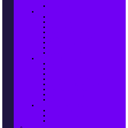
телефони
Карти памет
Лаптопи и аксесоари
Лаптопи
Чанти за лаптопи
Памет за лаптопи
Хард дискове за лаптопи
Охладителни подложки
Зарядни устройства за лаптоп
Батерии за лаптоп
Други лаптоп аксесоари
Таблети и аксесоари
Таблети
Калъфи за таблети
Защитни фолиа за таблети
Зарядни устройства за таблети
Поставки за кола & docking
Клавиатури за таблети
Кабели и адаптери за таблети
Други аксесоари за таблети
Джаджи & Smart технологии
Smartwatch
Фитнес гривни
Други джаджи
Компютри & Периферия, Сървъри & UPS-и