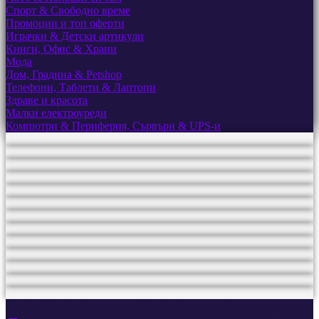
Спорт & Свободно време
Промоции и топ оферти
Играчки & Детски артикули
Книги, Офис & Храни
Мода
Дом, Градина & Petshop
Телефони, Таблети & Лаптопи
Здраве и красота
Малки електроуреди
Компютри & Периферия, Сървъри & UPS-и