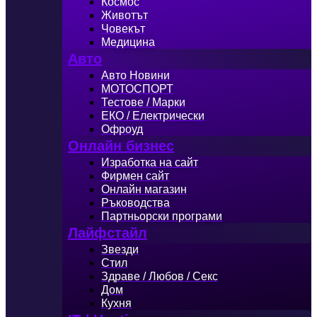
Космос
Животът
Човекът
Медицина
Авто
Авто Новини
МОТОСПОРТ
Тестове / Марки
ЕКО / Електрически
Офроуд
Онлайн бизнес
Изработка на сайт
Фирмен сайт
Онлайн магазин
Ръководства
Партньорски програми
Лайфстайл
Звезди
Стил
Здраве / Любов / Секс
Дом
Кухня