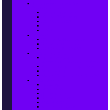
Настолни компютри & Монитори,
Сървъри & UPS-и
Настолни компютри
LCD & LED монитори
Акс. за монитори
Сървъри
UPS-и
Софтуер
Office & Desktop приложения
Операционни системи
Антивирусни програми
Принтери и Скенери
Принтери и други
мултифункционални устройства
Мастиленоструйни принтери
Фото принтери
Касети, тонери и други консумативи
PC компоненти
Процесори
Видео карти
Дънни платки
Оперативна памет
Хард Дискове
Компютърни кутии