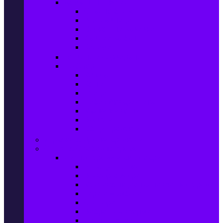
Домашен текстил
Спално бельо
Възглавници
Олекотени завивки
Хавлии за баня
Килими
Готвене и сервиране
PetShop
Кучета
Котки
Птици
Риби / Акваристика
Малки животни
Влечуги
Общи продукти
Играчки & Детски артикули
Спорт & Свободно време
Фитнес уреди и аксесоари
Бягащи пътеки
Велоергометри
Мултифункционални фитнес уреди
Гири и дъмбели
Степери
Вибро платформи
Фитнес топки