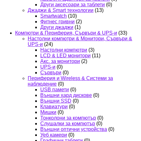
Други аксесоари за таблети
(0)
Джаджи & Smart технологии
(13)
Smartwatch
(10)
Фитнес гривни
(2)
Други джаджи
(1)
Компютри & Периферия, Сървъри & UPS-и
(33)
Настолни компютри & Монитори, Сървъри &
UPS-и
(24)
Настолни компютри
(3)
LCD & LED монитори
(11)
Акс. за монитори
(2)
UPS-и
(0)
Сървъри
(0)
Периферия и Wireless & Системи за
наблюдение
(0)
USB памети
(0)
Външни хард дискове
(0)
Външни SSD
(0)
Клавиатури
(0)
Мишки
(0)
Тонколони за компютър
(0)
Слушалки за компютър
(0)
Външни оптични устройства
(0)
Уеб камери
(0)
Графични таблети
(0)