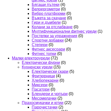
фитнес уреди
(1)
Бягащи пътеки
(4)
Велоергометри
(0)
Вибро платформи
(0)
Въжета за скачане
(0)
Гири и дъмбели
(1)
Колани за отслабване
(0)
Мултифункционални фитнес уреди
(1)
Постелки за упражнения
(0)
Спортни добавки
(24)
Степери
(0)
Фитнес аксесоари
(0)
Фитнес топки
(0)
Малки електроуреди
(72)
Електрически фурни
(0)
Кухненски уреди
(15)
Електрически скари
(5)
Фритюрници
(4)
Хлебопекарни
(0)
Миксери
(0)
Пасатори
(0)
Блендери и чопъри
(0)
Месомелачки
(2)
Прахосмукачки и ютии
(22)
Парочистачки
(2)