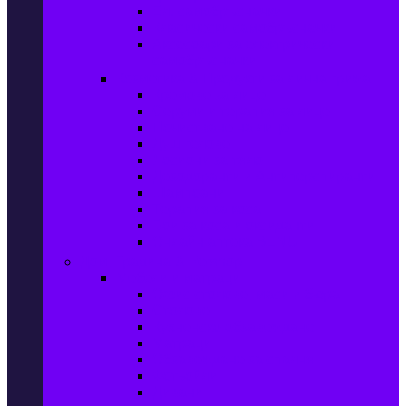
Ел. самобръсначки
Класически самобръсначки
Аксесоари за електрически
самобръсначки
Козметика & Продукти за лична грижа
Кремове за лице
Серуми и терапия за лице
Почистване на лице
Душ гелове
Лосиони за тяло
Дезодоранти и Антиперспиранти
Шампоани
Терапия за коса
Бои за коса и оксиданти
Онлайн аптека BENU
Дом, Градина & Petshop
Мебели и матраци
Офис столове, маси и бюра
Столове
Кухненско обзавеждане
Матраци
Обзавеждане за спалня
Фотьойли
Дивани