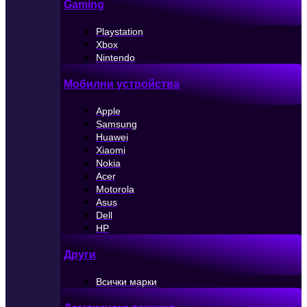
Gaming
Playstation
Xbox
Nintendo
Мобилни устройства
Apple
Samsung
Huawei
Xiaomi
Nokia
Acer
Motorola
Asus
Dell
HP
Други
Всички марки