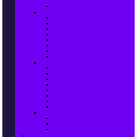
телефони
Карти памет
Лаптопи и аксесоари
Лаптопи
Чанти за лаптопи
Памет за лаптопи
Хард дискове за лаптопи
Охладителни подложки
Зарядни устройства за лаптоп
Батерии за лаптоп
Други лаптоп аксесоари
Таблети и аксесоари
Таблети
Калъфи за таблети
Защитни фолиа за таблети
Зарядни устройства за таблети
Поставки за кола & docking
Клавиатури за таблети
Кабели и адаптери за таблети
Други аксесоари за таблети
Джаджи & Smart технологии
Smartwatch
Фитнес гривни
Други джаджи
Компютри & Периферия, Сървъри & UPS-и