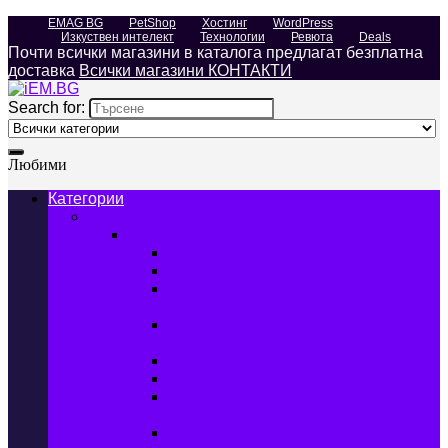
EMAG BG
PetShop
Хостинг
WordPress
Изкуствен интелект
Технологии
Ревюта
Deals
Почти всички магазини в каталога предлагат безплатна
доставка
Всички магазини КОНТАКТИ
Search for:
Любими
Категории
Телефони, Таблети & Лаптопи
Мобилни телефони и аксесоари
Мобилни телефони
Калъфи за мобилни телефони
Защитни фолиа за мобилни
телефони
Зарядни устройства за мобилни
телефони
Батерии за мобилни телефони
Bluetooth слушалки
Поставки и докинг станции за
мобилни телефони
Външни батерии за мобилни