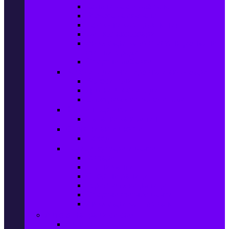
Колани за отслабване
Въжета за скачане
Постелки за упражнения
Фитнес аксесоари
Аксесоари за мултифункционални
фитнес уреди
Спортни добавки
Велосипеди, екипировка и аксесоари
Велосипеди
Детски велосипеди
Електрически велосипеди
Къмпинг артикули
Палатки за къмпинг
Спортни активности
Поход
Раници, куфари и чанти
Куфари
Пътни чанти
Спортни раници
Туристически раници
Спортни фитнес чанти
Аксесоари за пътуване
Авто & Направи си сам
Авто аксесоари