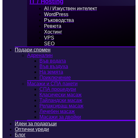
IT / Hosting
AI / Изкуствен интелект
WordPress
Ръководства
Ревюта
Хостинг
VPS
SEO
Подари спомен
Адреналин
Във водата
Във въздуха
На земята
Приключение
Масажи и СПА пакети
СПА процедури
Класически масаж
Тайландски масаж
Релаксиращ масаж
Лечебен масаж
Масажи за двойки
Идеи за подаръци
Оптични уреди
Блог