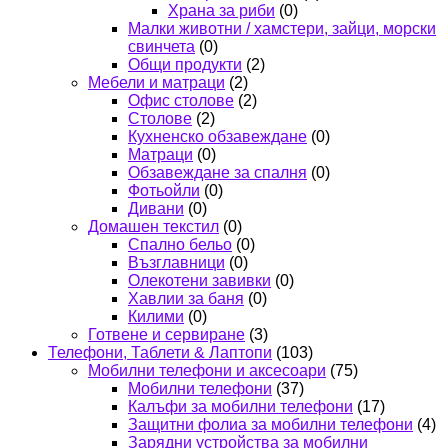
Храна за риби
(0)
Малки животни / хамстери, зайци, морски
свинчета
(0)
Общи продукти
(2)
Мебели и матраци
(2)
Офис столове
(2)
Столове
(2)
Кухненско обзавеждане
(0)
Матраци
(0)
Обзавеждане за спалня
(0)
Фотьойли
(0)
Дивани
(0)
Домашен текстил
(0)
Спално бельо
(0)
Възглавници
(0)
Олекотени завивки
(0)
Хавлии за баня
(0)
Килими
(0)
Готвене и сервиране
(3)
Телефони, Таблети & Лаптопи
(103)
Мобилни телефони и аксесоари
(75)
Мобилни телефони
(37)
Калъфи за мобилни телефони
(17)
Защитни фолиа за мобилни телефони
(4)
Зарядни устройства за мобилни