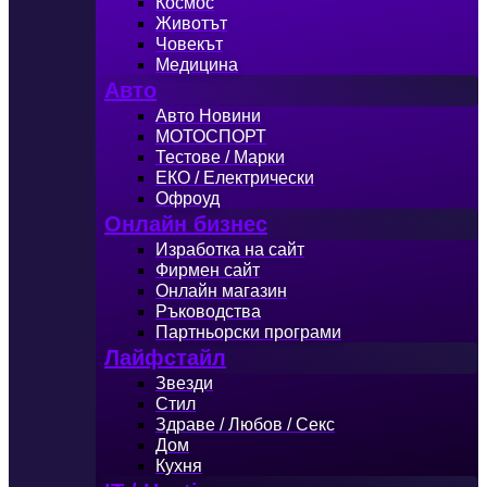
Космос
Животът
Човекът
Медицина
Авто
Авто Новини
МОТОСПОРТ
Тестове / Марки
ЕКО / Електрически
Офроуд
Онлайн бизнес
Изработка на сайт
Фирмен сайт
Онлайн магазин
Ръководства
Партньорски програми
Лайфстайл
Звезди
Стил
Здраве / Любов / Секс
Дом
Кухня