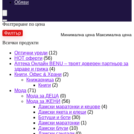
Обяви
Филтриране по цена
Филтър
Минимална цена
Максимална цена
Всички продукти
Оптични уреди
(12)
HOT оферти
(56)
Аптека Онлайн BENU – твоят доверен партньор за
здраве и грижа
(4)
Книги, Офис & Храни
(2)
Книжарница
(2)
Книги
(2)
Мода
(71)
Мода за ДЕЦА
(0)
Мода за ЖЕНИ
(56)
Дамски маратонки и кецове
(4)
Дамски якета и елеци
(2)
Ботуши и боти
(30)
Дамски маратонки
(1)
Дамски блузи
(10)
Дамски сандали
(0)