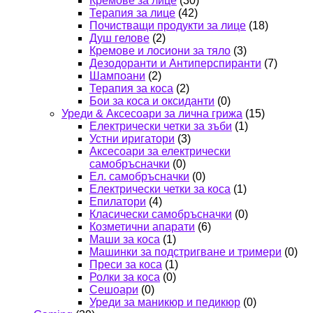
Кремове за лице
(30)
Терапия за лице
(42)
Почистващи продукти за лице
(18)
Душ гелове
(2)
Кремове и лосиони за тяло
(3)
Дезодоранти и Антиперспиранти
(7)
Шампоани
(2)
Терапия за коса
(2)
Бои за коса и оксиданти
(0)
Уреди & Аксесоари за лична грижа
(15)
Електрически четки за зъби
(1)
Устни иригатори
(3)
Аксесоари за електрически
самобръсначки
(0)
Ел. самобръсначки
(0)
Електрически четки за коса
(1)
Епилатори
(4)
Класически самобръсначки
(0)
Козметични апарати
(6)
Маши за коса
(1)
Машинки за подстригване и тримери
(0)
Преси за коса
(1)
Ролки за коса
(0)
Сешоари
(0)
Уреди за маникюр и педикюр
(0)