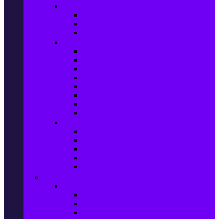
Прахосмукачки и ютии
Прахосмукачки
Ютии, парогенератори и др.
Парочистачки и водоструйки
Кухненски уреди
Електрически скари
Фритюрници
Хлебопекарни
Миксери
Пасатори
Блендери и чопъри
Месомелачки
Електрически фурни
Приготвяне на напитки
Кафе автом. и еспресо машини
Кафемашини
Кафемелачки
Сокоизтисквачки
Електрически кани
Мода
Мода за Жени
Всички предложения
Дамски якета и елеци
Ботуши и боти