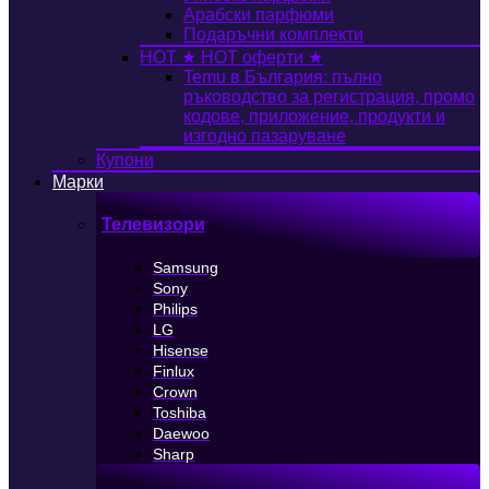
Арабски парфюми
Подаръчни комплекти
HOT
★ HOT оферти ★
Temu в България: пълно
ръководство за регистрация, промо
кодове, приложение, продукти и
изгодно пазаруване
Купони
Марки
Телевизори
Samsung
Sony
Philips
LG
Hisense
Finlux
Crown
Toshiba
Daewoo
Sharp