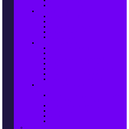
Сушилни за дрехи
Съдомиялни машини
Готварски печки и микровълнови
Готварски печки
Котлони
Електрически фурни
Микровълнови фурни
Абсорбатори
Уреди за вграждане
Фурни за вграждане
Плотове
Абсорбатори за вграждане
Микровълнови за вграждане
Перални машини за вграждане
Съдомиялни за вграждане
Хладилници за вграждане
Бойлери, Климатици & Уреди за
отопление
Климатици на промоция с висока
ефективност – Топ марки
Електрически конвектори
Вентилаторни печки
Бойлери
Електрически камини
Малки електроуреди