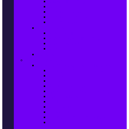
Маратонки и кецове
Дамски блузи
Дамски тениски
Дамски часовници
Дамски сандали
Мода за Мъже
Мъжки дънки
Мъжки маратонки и кецове
Мъжки часовници
Мъжки парфюми
Мода за ДЕЦА
Здраве и красота
Уреди & Аксесоари за лична грижа
Електрически четки за зъби
Устни иригатори
Епилатори
Козметични апарати
Уреди за маникюр и педикюр
Преси за коса
Сешоари
Маши за коса
Ролки за коса
Електрически четки за коса
Машинки за подстригване и
тримери