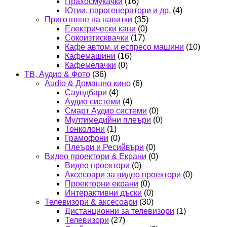
Прахосмукачки
(16)
Ютии, парогенератори и др.
(4)
Приготвяне на напитки
(35)
Електрически кани
(0)
Сокоизтисквачки
(17)
Кафе автом. и еспресо машини
(10)
Кафемашини
(16)
Кафемелачки
(0)
ТВ, Аудио & Фото
(36)
Audio & Домашно кино
(6)
Саундбари
(4)
Аудио системи
(4)
Смарт Аудио системи
(0)
Мултимедийни плеъри
(0)
Тонколони
(1)
Грамофони
(0)
Плеъри и Ресийвъри
(0)
Видео проектори & Екрани
(0)
Видео проектори
(0)
Аксесоари за видео проектори
(0)
Проекторни екрани
(0)
Интерактивни дъски
(0)
Телевизори & аксесоари
(30)
Дистанционни за телевизори
(1)
Телевизори
(27)