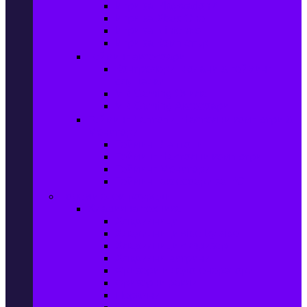
Игри за Playstation 4
Игри за Xbox One
Игри за Nintendo
Игри за Компютър
Гейминг аксесоари
Контролери, волани & гейминг
слушалки
VR Gaming Очила
VR Gaming Аксесоари
Гейминг Лаптопи, Настолни компютри &
Монитори
Гейминг Лаптопи
Гейминг Настолни компютри
Гейминг Монитори
Гейминг аксесоари за PC
Големи електроуреди
Хладилна техника
Хладилници
Хладилници side by side
Хладилници с фризер
Хладилни витрини
Фризери и ледогенератори
Фризерни ракли
Перални