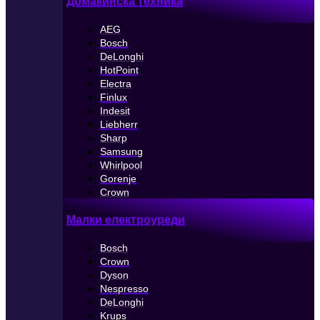
Домакинска техника
AEG
Bosch
DeLonghi
HotPoint
Electra
Finlux
Indesit
Liebherr
Sharp
Samsung
Whirlpool
Gorenje
Crown
Малки електроуреди
Bosch
Crown
Dyson
Nespresso
DeLonghi
Krups