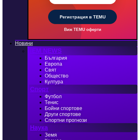
Регистрация в TEMU
Виж TEMU оферти
Новини
iEM NEWS
България
Европа
Свят
Общество
Култура
Спорт
Футбол
Тенис
Бойни спортове
Други спортове
Спортни прогнози
Наука
Земя