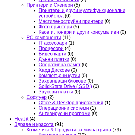
Принтери и Скенери
(5)
Принтери и други мултифункционални
устройства
(0)
Мастиленоструйни принтери
(0)
Фото принтери
(5)
Касети, тонери и други консумативи
(0)
PC компоненти
(11)
IT аксесоари
(1)
Процесори
(4)
Видео карти
(0)
Дънни платки
(0)
Оперативна памет
(6)
Хард Дискове
(0)
Компютърни кутии
(0)
Захранващи блокове
(0)
Solid-State Drive ( SSD )
(0)
Звукови платки
(0)
Софтуер
(2)
Office & Desktop приложения
(1)
Операционни системи
(1)
Антивирусни програми
(0)
Heat it
(4)
Здраве и красота
(91)
Козметика & Продукти за лична грижа
(79)