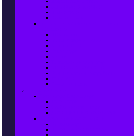
Захранващи блокове
Solid-State Drive (SSD)
IT аксесоари
Звукови платки
Периферия, Wireless & Системи за
наблюдение
USB памети
Външни хард дискове
Външни SSD
Клавиатури
Мишки
Тонколони за компютър
Слушалки за компютър
Външни оптични устройства
Уеб камери
Графични таблети
ТВ, Аудио & Фото
Телевизори & аксесоари
Телевизори
Стойки за телевизори
Дистанционни за телевизори
Видеокамери и Фотоапарати
Видеокамери
Видеокамери аксесоари
Фотоапарати DSLR