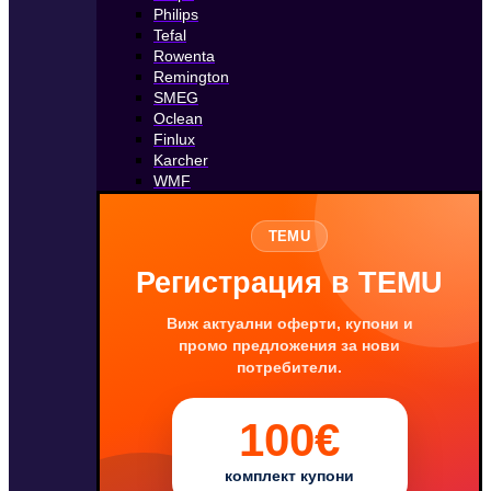
Philips
Tefal
Rowenta
Remington
SMEG
Oclean
Finlux
Karcher
WMF
TEMU
Регистрация в TEMU
Виж актуални оферти, купони и
промо предложения за нови
потребители.
100€
комплект купони