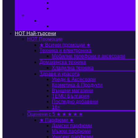
Автобокс
Авто стойка за велосипед
Книги, Офис & Храни
Книжарница
Книги
HOT
Най-търсени
HOT
Промоции
★ Всички промоции ★
Техника и електроника
Мобилни телефони и аксесоари
Домакинска техника
Хладилна техника
Здраве и красота
Уреди & Аксесоари
Козметика & Продукти
Външни магазини
TEMU България
Последно добавени
18+
Оценени с 5 ★ ★ ★ ★ ★
★ Парфюми ★
Дамски парфюми
Мъжки парфюми
Унисекс парфюми