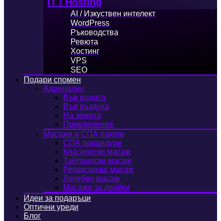
IT / Hosting
AI / Изкуствен интелект
WordPress
Ръководства
Ревюта
Хостинг
VPS
SEO
Подари спомен
Адреналин
Във водата
Във въздуха
На земята
Приключение
Масажи и СПА пакети
СПА процедури
Класически масаж
Тайландски масаж
Релаксиращ масаж
Лечебен масаж
Масажи за двойки
Идеи за подаръци
Оптични уреди
Блог