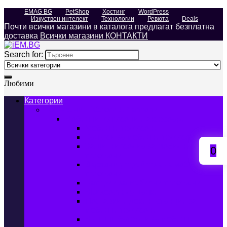
EMAG BG
PetShop
Хостинг
WordPress
Изкуствен интелект
Технологии
Ревюта
Deals
Почти всички магазини в каталога предлагат безплатна
доставка
Всички магазини КОНТАКТИ
Search for:
Любими
Категории
Телефони, Таблети & Лаптопи
Мобилни телефони и аксесоари
Мобилни телефони
Калъфи за мобилни телефони
Защитни фолиа за мобилни
0
телефони
Зарядни устройства за мобилни
телефони
Батерии за мобилни телефони
Bluetooth слушалки
Поставки и докинг станции за
мобилни телефони
Външни батерии за мобилни