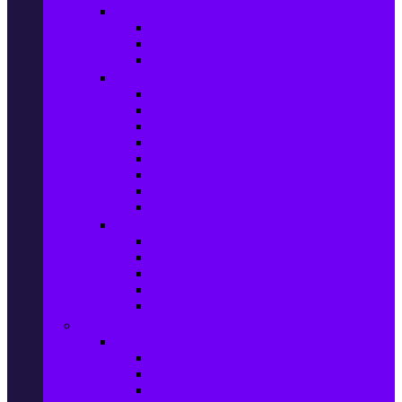
Прахосмукачки и ютии
Прахосмукачки
Ютии, парогенератори и др.
Парочистачки и водоструйки
Кухненски уреди
Електрически скари
Фритюрници
Хлебопекарни
Миксери
Пасатори
Блендери и чопъри
Месомелачки
Електрически фурни
Приготвяне на напитки
Кафе автом. и еспресо машини
Кафемашини
Кафемелачки
Сокоизтисквачки
Електрически кани
Мода
Мода за Жени
Всички предложения
Дамски якета и елеци
Ботуши и боти