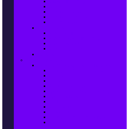
Маратонки и кецове
Дамски блузи
Дамски тениски
Дамски часовници
Дамски сандали
Мода за Мъже
Мъжки дънки
Мъжки маратонки и кецове
Мъжки часовници
Мъжки парфюми
Мода за ДЕЦА
Здраве и красота
Уреди & Аксесоари за лична грижа
Електрически четки за зъби
Устни иригатори
Епилатори
Козметични апарати
Уреди за маникюр и педикюр
Преси за коса
Сешоари
Маши за коса
Ролки за коса
Електрически четки за коса
Машинки за подстригване и
тримери