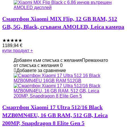
Смартфон Xiaomi MIX Flip, 12 GB RAM, 512
GB, 5G, Black, сгъваем AMOLED, Leica камера
★
★
★
★
★
1189,94
€
купи продукт
+
Добавен към списъка с желания
Премахнато
от списъка с желания
0
Добавете за сравнение
Смартфон Xiaomi 17 Ultra 512/16 Black
MZB0MN4EU, 16 GB RAM, 512 GB, Leica
200MP, Snapdragon 8 Elite Gen 5