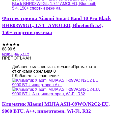
Фитнес гривна Xiaomi Smart Band 10 Pro Black
BHR08W9GL, 1.74″ AMOLED, Bluetooth 5.4,
150+ спортни режима
★
★
★
★
★
88,99
€
купи продукт
+
ПРЕПОРЪЧАН
Добавен към списъка с желания
Премахнато
от списъка с желания
0
Добавете за сравнение
Климатик Xiaomi MIJIA ASH-09WO/N2C2-EU,
9000 BTU, A++, инверторен, Wi-Fi, R32