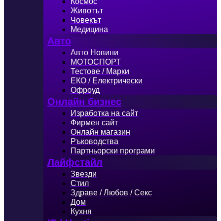
Космос
Животът
Човекът
Медицина
Авто
Авто Новини
МОТОСПОРТ
Тестове / Марки
ЕКО / Електрически
Офроуд
Онлайн бизнес
Изработка на сайт
Фирмен сайт
Онлайн магазин
Ръководства
Партньорски програми
Лайфстайл
Звезди
Стил
Здраве / Любов / Секс
Дом
Кухня