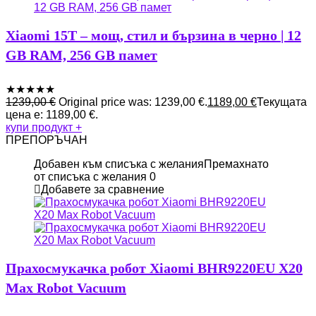
Xiaomi 15T – мощ, стил и бързина в черно | 12
GB RAM, 256 GB памет
★
★
★
★
★
1239,00
€
Original price was: 1239,00 €.
1189,00
€
Текущата
цена е: 1189,00 €.
купи продукт
+
ПРЕПОРЪЧАН
Добавен към списъка с желания
Премахнато
от списъка с желания
0
Добавете за сравнение
Прахосмукачка робот Xiaomi BHR9220EU X20
Max Robot Vacuum