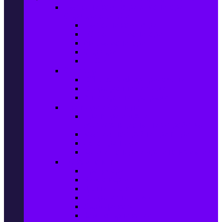
Настолни компютри & Монитори,
Сървъри & UPS-и
Настолни компютри
LCD & LED монитори
Акс. за монитори
Сървъри
UPS-и
Софтуер
Office & Desktop приложения
Операционни системи
Антивирусни програми
Принтери и Скенери
Принтери и други
мултифункционални устройства
Мастиленоструйни принтери
Фото принтери
Касети, тонери и други консумативи
PC компоненти
Процесори
Видео карти
Дънни платки
Оперативна памет
Хард Дискове
Компютърни кутии