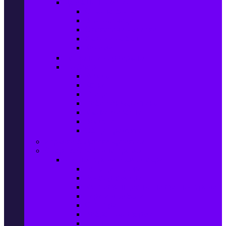
Домашен текстил
Спално бельо
Възглавници
Олекотени завивки
Хавлии за баня
Килими
Готвене и сервиране
PetShop
Кучета
Котки
Птици
Риби / Акваристика
Малки животни
Влечуги
Общи продукти
Играчки & Детски артикули
Спорт & Свободно време
Фитнес уреди и аксесоари
Бягащи пътеки
Велоергометри
Мултифункционални фитнес уреди
Гири и дъмбели
Степери
Вибро платформи
Фитнес топки