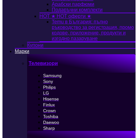
Арабски парфюми
Подаръчни комплекти
HOT
★ HOT оферти ★
Temu в България: пълно
ръководство за регистрация, промо
кодове, приложение, продукти и
изгодно пазаруване
Купони
Марки
Телевизори
Samsung
Sony
Philips
LG
Hisense
Finlux
Crown
Toshiba
Daewoo
Sharp