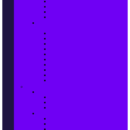
Захранващи блокове
Solid-State Drive (SSD)
IT аксесоари
Звукови платки
Периферия, Wireless & Системи за
наблюдение
USB памети
Външни хард дискове
Външни SSD
Клавиатури
Мишки
Тонколони за компютър
Слушалки за компютър
Външни оптични устройства
Уеб камери
Графични таблети
ТВ, Аудио & Фото
Телевизори & аксесоари
Телевизори
Стойки за телевизори
Дистанционни за телевизори
Видеокамери и Фотоапарати
Видеокамери
Видеокамери аксесоари
Фотоапарати DSLR