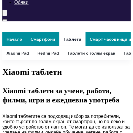
Обяви
Начало
Смартфони
Таблети
Смарт часовници и
Xiaomi Pad
Redmi Pad
Таблети с голям екран
Табл
Xiaomi таблети
Xiaomi таблети за учене, работа,
филми, игри и ежедневна употреба
Xiaomi таблетите са подходящ избор за потребители,
които търсят по-голям екран от смартфон, но по-леко и
удобно устройство от лаптоп. Те могат да се използват за
гледане на филми, онлайн обучение, четене, работа с