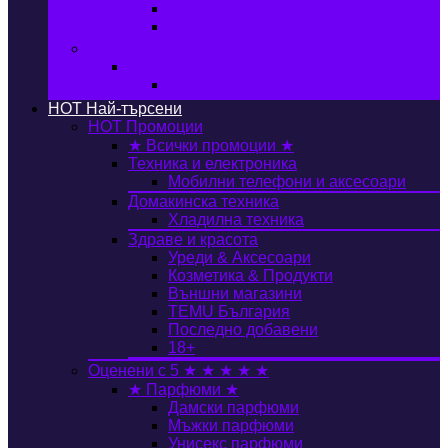
Автобокс
Авто стойка за велосипед
Книги, Офис & Храни
Книжарница
Книги
HOT
Най-търсени
HOT
Промоции
★ Всички промоции ★
Техника и електроника
Мобилни телефони и аксесоари
Домакинска техника
Хладилна техника
Здраве и красота
Уреди & Аксесоари
Козметика & Продукти
Външни магазини
TEMU България
Последно добавени
18+
Оценени с 5 ★ ★ ★ ★ ★
★ Парфюми ★
Дамски парфюми
Мъжки парфюми
Унисекс парфюми