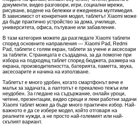
документи, видео разговори, игри, социални мрежи,
рисуване, водене на бележки и ежедневна мултимедия.
В зависимост от конкретния модел, таблетът Xiaomi може
да бъде практично устройство за дома, училище,
университета, офиса, пътуване или забавление.
В тази категория можете да разгледате Xiaomi таблети
според основните направления — Xiaomi Pad, Redmi
Pad, таблети с голям екран, таблети за учене и аксесоари
за таблети. Страницата е създадена, за да помогне при
избора на подходящ таблет според бюджета, размера на
екрана, производителността, батерията, паметта, звука,
аксесоарите и начина на използване.
Таблетът е много удобен, когато смартфонът вече е
малък за задачата, а лаптопът е прекалено тежък или
неудобен. За гледане на съдържание, онлайн уроци,
четене, презентации, видео срещи и леки работни задачи
Xiaomi таблет може да бъде много практичен избор. Най-
важното е да се избере модел, който отговаря на
реалните нужди, а не просто най-големият или най-
скъпият вариант.