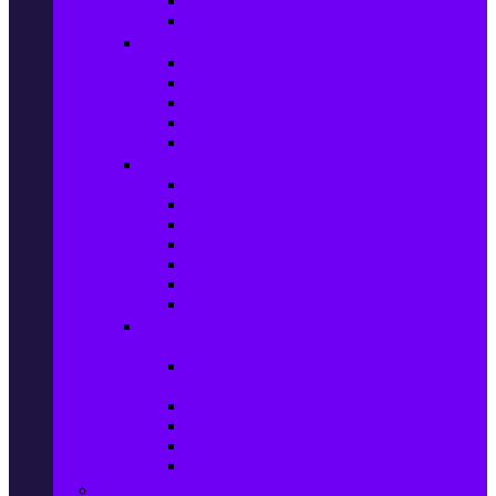
Сушилни за дрехи
Съдомиялни машини
Готварски печки и микровълнови
Готварски печки
Котлони
Електрически фурни
Микровълнови фурни
Абсорбатори
Уреди за вграждане
Фурни за вграждане
Плотове
Абсорбатори за вграждане
Микровълнови за вграждане
Перални машини за вграждане
Съдомиялни за вграждане
Хладилници за вграждане
Бойлери, Климатици & Уреди за
отопление
Климатици на промоция с висока
ефективност – Топ марки
Електрически конвектори
Вентилаторни печки
Бойлери
Електрически камини
Малки електроуреди