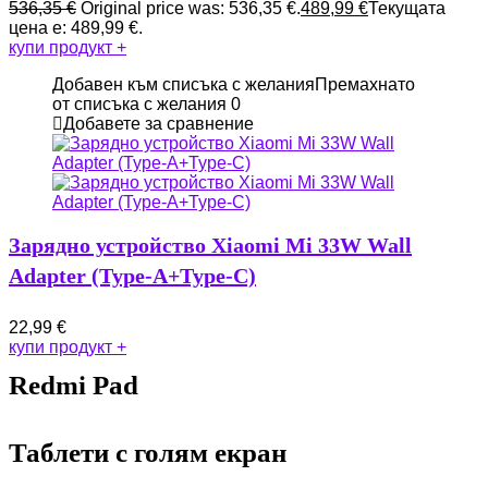
536,35
€
Original price was: 536,35 €.
489,99
€
Текущата
цена е: 489,99 €.
купи продукт
+
Добавен към списъка с желания
Премахнато
от списъка с желания
0
Добавете за сравнение
Зарядно устройство Xiaomi Mi 33W Wall
Adapter (Type-A+Type-C)
22,99
€
купи продукт
+
Redmi Pad
Таблети с голям екран