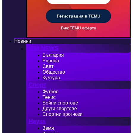
Регистрация в TEMU
Виж TEMU оферти
Новини
iEM NEWS
България
Европа
Свят
Общество
Култура
Спорт
Футбол
Тенис
Бойни спортове
Други спортове
Спортни прогнози
Наука
Земя