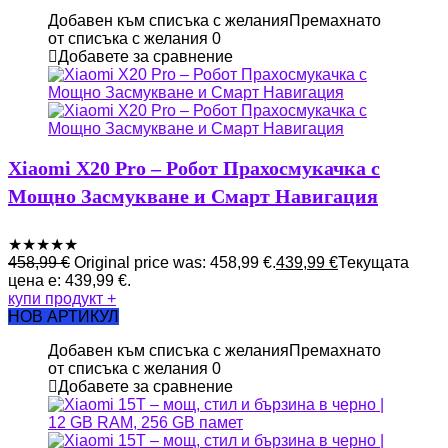
Добавен към списъка с желания
Премахнато
от списъка с желания
0
Добавете за сравнение
Xiaomi X20 Pro – Робот Прахосмукачка с
Мощно Засмукване и Смарт Навигация
★
★
★
★
★
458,99
€
Original price was: 458,99 €.
439,99
€
Текущата
цена е: 439,99 €.
купи продукт
+
НОВ АРТИКУЛ
Добавен към списъка с желания
Премахнато
от списъка с желания
0
Добавете за сравнение