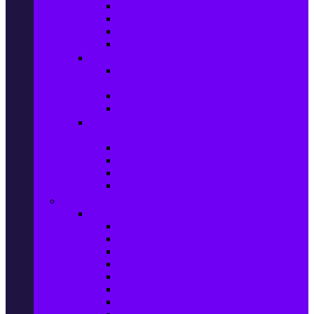
Игри за Playstation 4
Игри за Xbox One
Игри за Nintendo
Игри за Компютър
Гейминг аксесоари
Контролери, волани & гейминг
слушалки
VR Gaming Очила
VR Gaming Аксесоари
Гейминг Лаптопи, Настолни компютри &
Монитори
Гейминг Лаптопи
Гейминг Настолни компютри
Гейминг Монитори
Гейминг аксесоари за PC
Големи електроуреди
Хладилна техника
Хладилници
Хладилници side by side
Хладилници с фризер
Хладилни витрини
Фризери и ледогенератори
Фризерни ракли
Перални