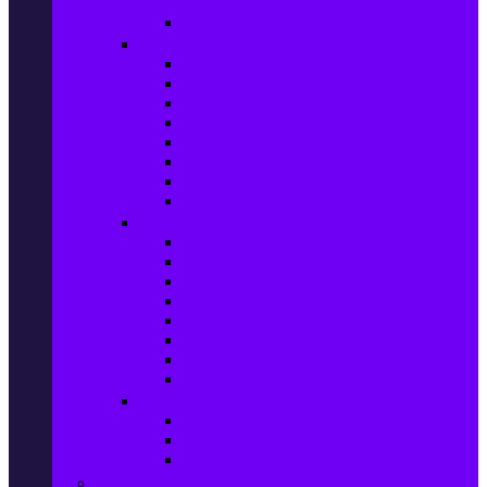
телефони
Карти памет
Лаптопи и аксесоари
Лаптопи
Чанти за лаптопи
Памет за лаптопи
Хард дискове за лаптопи
Охладителни подложки
Зарядни устройства за лаптоп
Батерии за лаптоп
Други лаптоп аксесоари
Таблети и аксесоари
Таблети
Калъфи за таблети
Защитни фолиа за таблети
Зарядни устройства за таблети
Поставки за кола & docking
Клавиатури за таблети
Кабели и адаптери за таблети
Други аксесоари за таблети
Джаджи & Smart технологии
Smartwatch
Фитнес гривни
Други джаджи
Компютри & Периферия, Сървъри & UPS-и