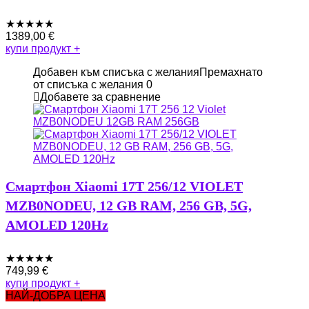
★
★
★
★
★
1389,00
€
купи продукт
+
Добавен към списъка с желания
Премахнато
от списъка с желания
0
Добавете за сравнение
Смартфон Xiaomi 17T 256/12 VIOLET
MZB0NODEU, 12 GB RAM, 256 GB, 5G,
AMOLED 120Hz
★
★
★
★
★
749,99
€
купи продукт
+
НАЙ-ДОБРА ЦЕНА