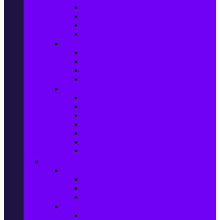
Фотоапарати Mirrorless
Компактни фотоапарати
Фотоапарати за моментни снимки
Фотоапарати аксесоари
Видео проектори & Екрани
Видео проектори
Аксесоари за видео проектори
Проекторни екрани
Интерактивни дъски
Audio & Домашно кино
Саундбари
Аудио системи
Смарт Аудио системи
Мултимедийни плеъри
Тонколони
Грамофони
Плеъри и Ресийвъри
Gaming
Гейминг конзоли
PlayStation
Xbox
Nintendo
Игри за конзола & Компютър
Игри за Playstation 5