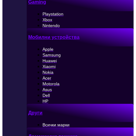
Gaming
Playstation
Xbox
Nintendo
Мобилни устройства
Apple
Samsung
Huawei
Xiaomi
Nokia
Acer
Motorola
Asus
Dell
HP
Други
Всички марки