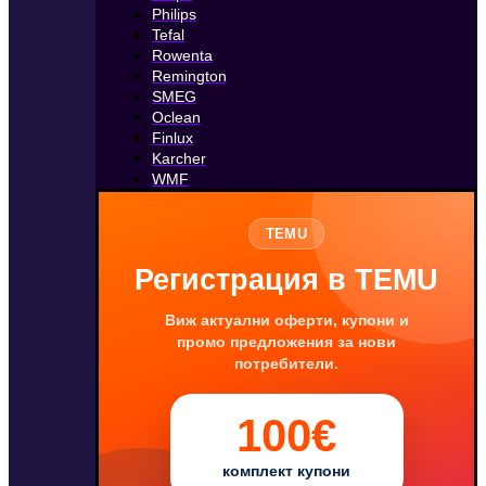
Philips
Tefal
Rowenta
Remington
SMEG
Oclean
Finlux
Karcher
WMF
TEMU
Регистрация в TEMU
Виж актуални оферти, купони и
промо предложения за нови
потребители.
100€
комплект купони