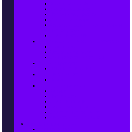
Колани за отслабване
Въжета за скачане
Постелки за упражнения
Фитнес аксесоари
Аксесоари за мултифункционални
фитнес уреди
Спортни добавки
Велосипеди, екипировка и аксесоари
Велосипеди
Детски велосипеди
Електрически велосипеди
Къмпинг артикули
Палатки за къмпинг
Спортни активности
Поход
Раници, куфари и чанти
Куфари
Пътни чанти
Спортни раници
Туристически раници
Спортни фитнес чанти
Аксесоари за пътуване
Авто & Направи си сам
Авто аксесоари