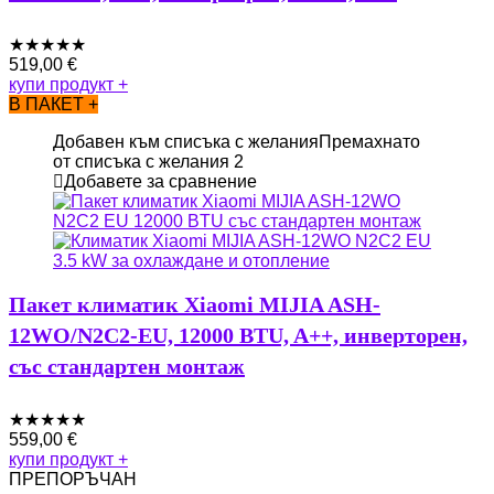
★
★
★
★
★
519,00
€
купи продукт
+
В ПАКЕТ +
Добавен към списъка с желания
Премахнато
от списъка с желания
2
Добавете за сравнение
Пакет климатик Xiaomi MIJIA ASH-
12WO/N2C2-EU, 12000 BTU, A++, инверторен,
със стандартен монтаж
★
★
★
★
★
559,00
€
купи продукт
+
ПРЕПОРЪЧАН