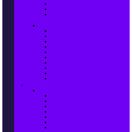
Ел. самобръсначки
Класически самобръсначки
Аксесоари за електрически
самобръсначки
Козметика & Продукти за лична грижа
Кремове за лице
Серуми и терапия за лице
Почистване на лице
Душ гелове
Лосиони за тяло
Дезодоранти и Антиперспиранти
Шампоани
Терапия за коса
Бои за коса и оксиданти
Онлайн аптека BENU
Дом, Градина & Petshop
Мебели и матраци
Офис столове, маси и бюра
Столове
Кухненско обзавеждане
Матраци
Обзавеждане за спалня
Фотьойли
Дивани