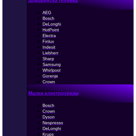
Домакинска техника
AEG
Bosch
DeLonghi
HotPoint
Electra
Finlux
Indesit
Liebherr
Sharp
Samsung
Whirlpool
Gorenje
Crown
Малки електроуреди
Bosch
Crown
Dyson
Nespresso
DeLonghi
Krups