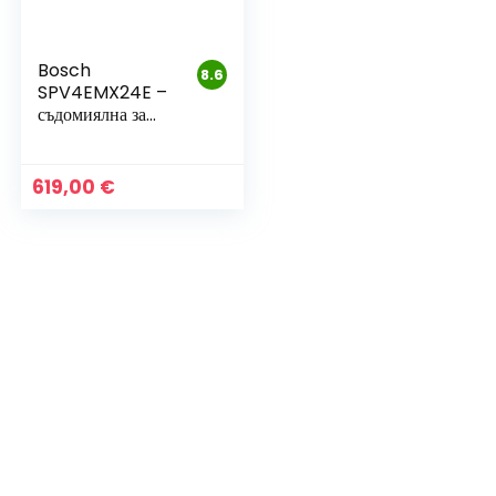
Bosch
8.6
SPV4EMX24E –
съдомиялна за
вграждане 45 см,
10 комплекта, клас
C
619,00
€