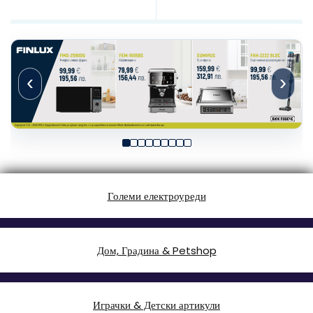
‹
›
Големи електроуреди
Дом, Градина & Petshop
Играчки & Детски артикули