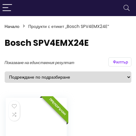
Начало
Продукти с етикет „Bosch SPV4EMX24E“
нимална
ксимална
а
а
Bosch SPV4EMX24E
Филтър
Показване на единствения резултат
ПРЕПОРЪЧАН