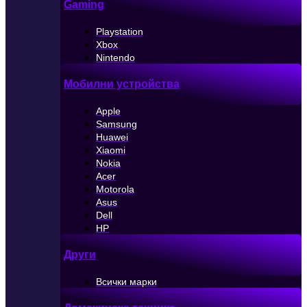
Gaming
Playstation
Xbox
Nintendo
Мобилни устройства
Apple
Samsung
Huawei
Xiaomi
Nokia
Acer
Motorola
Asus
Dell
HP
Други
Всички марки