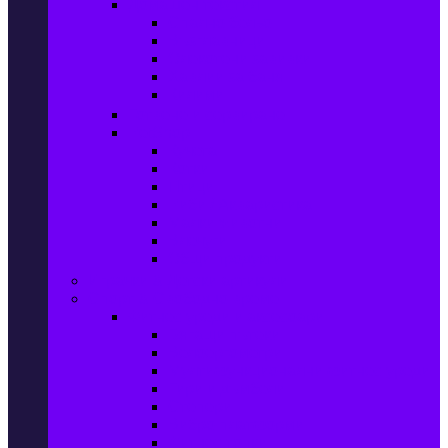
Домашен текстил
Спално бельо
Възглавници
Олекотени завивки
Хавлии за баня
Килими
Готвене и сервиране
PetShop
Кучета
Котки
Птици
Риби / Акваристика
Малки животни
Влечуги
Общи продукти
Играчки & Детски артикули
Спорт & Свободно време
Фитнес уреди и аксесоари
Бягащи пътеки
Велоергометри
Мултифункционални фитнес уреди
Гири и дъмбели
Степери
Вибро платформи
Фитнес топки