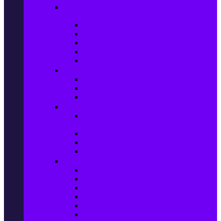
Настолни компютри & Монитори,
Сървъри & UPS-и
Настолни компютри
LCD & LED монитори
Акс. за монитори
Сървъри
UPS-и
Софтуер
Office & Desktop приложения
Операционни системи
Антивирусни програми
Принтери и Скенери
Принтери и други
мултифункционални устройства
Мастиленоструйни принтери
Фото принтери
Касети, тонери и други консумативи
PC компоненти
Процесори
Видео карти
Дънни платки
Оперативна памет
Хард Дискове
Компютърни кутии