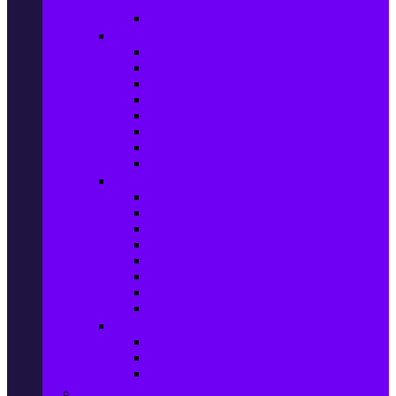
телефони
Карти памет
Лаптопи и аксесоари
Лаптопи
Чанти за лаптопи
Памет за лаптопи
Хард дискове за лаптопи
Охладителни подложки
Зарядни устройства за лаптоп
Батерии за лаптоп
Други лаптоп аксесоари
Таблети и аксесоари
Таблети
Калъфи за таблети
Защитни фолиа за таблети
Зарядни устройства за таблети
Поставки за кола & docking
Клавиатури за таблети
Кабели и адаптери за таблети
Други аксесоари за таблети
Джаджи & Smart технологии
Smartwatch
Фитнес гривни
Други джаджи
Компютри & Периферия, Сървъри & UPS-и