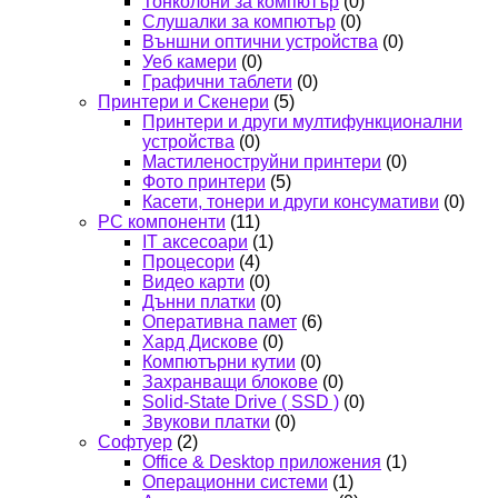
Тонколони за компютър
(0)
Слушалки за компютър
(0)
Външни оптични устройства
(0)
Уеб камери
(0)
Графични таблети
(0)
Принтери и Скенери
(5)
Принтери и други мултифункционални
устройства
(0)
Мастиленоструйни принтери
(0)
Фото принтери
(5)
Касети, тонери и други консумативи
(0)
PC компоненти
(11)
IT аксесоари
(1)
Процесори
(4)
Видео карти
(0)
Дънни платки
(0)
Оперативна памет
(6)
Хард Дискове
(0)
Компютърни кутии
(0)
Захранващи блокове
(0)
Solid-State Drive ( SSD )
(0)
Звукови платки
(0)
Софтуер
(2)
Office & Desktop приложения
(1)
Операционни системи
(1)