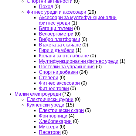
Спортни активности
(0)
Поход
(0)
Фитнес уреди и аксесоари
(29)
Аксесоари за мултифункционални
фитнес уреди
(1)
Бягащи пътеки
(4)
Велоергометри
(0)
Вибро платформи
(0)
Въжета за скачане
(0)
Гири и дъмбели
(1)
Колани за отслабване
(0)
Мултифункционални фитнес уреди
(1)
Постелки за упражнения
(0)
Спортни добавки
(24)
Степери
(0)
Фитнес аксесоари
(0)
Фитнес топки
(0)
Малки електроуреди
(72)
Електрически фурни
(0)
Кухненски уреди
(15)
Електрически скари
(5)
Фритюрници
(4)
Хлебопекарни
(0)
Миксери
(0)
Пасатори
(0)