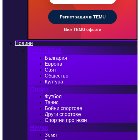
Регистрация в TEMU
Виж TEMU оферти
Новини
iEM NEWS
България
Европа
Свят
Общество
Култура
Спорт
Футбол
Тенис
Бойни спортове
Други спортове
Спортни прогнози
Наука
Земя