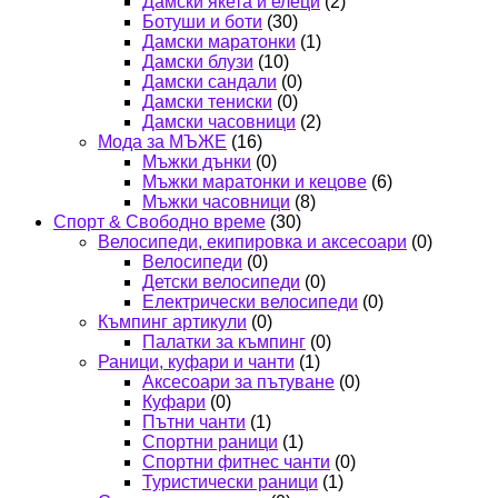
Дамски якета и елеци
(2)
Ботуши и боти
(30)
Дамски маратонки
(1)
Дамски блузи
(10)
Дамски сандали
(0)
Дамски тениски
(0)
Дамски часовници
(2)
Мода за МЪЖЕ
(16)
Мъжки дънки
(0)
Мъжки маратонки и кецове
(6)
Мъжки часовници
(8)
Спорт & Свободно време
(30)
Велосипеди, екипировка и аксесоари
(0)
Велосипеди
(0)
Детски велосипеди
(0)
Електрически велосипеди
(0)
Къмпинг артикули
(0)
Палатки за къмпинг
(0)
Раници, куфари и чанти
(1)
Аксесоари за пътуване
(0)
Куфари
(0)
Пътни чанти
(1)
Спортни раници
(1)
Спортни фитнес чанти
(0)
Туристически раници
(1)