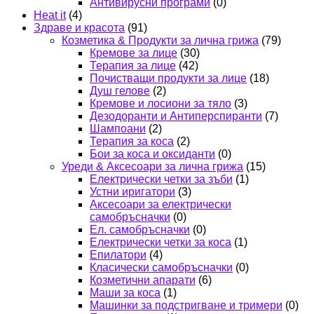
Антивирусни програми
(0)
Heat it
(4)
Здраве и красота
(91)
Козметика & Продукти за лична грижа
(79)
Кремове за лице
(30)
Терапия за лице
(42)
Почистващи продукти за лице
(18)
Душ гелове
(2)
Кремове и лосиони за тяло
(3)
Дезодоранти и Антиперспиранти
(7)
Шампоани
(2)
Терапия за коса
(2)
Бои за коса и оксиданти
(0)
Уреди & Аксесоари за лична грижа
(15)
Електрически четки за зъби
(1)
Устни иригатори
(3)
Аксесоари за електрически
самобръсначки
(0)
Ел. самобръсначки
(0)
Електрически четки за коса
(1)
Епилатори
(4)
Класически самобръсначки
(0)
Козметични апарати
(6)
Маши за коса
(1)
Машинки за подстригване и тримери
(0)