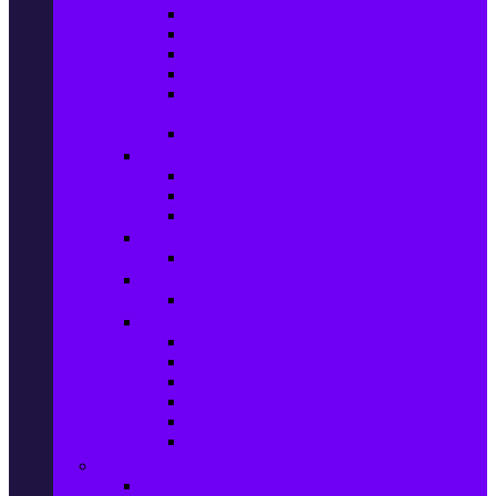
Колани за отслабване
Въжета за скачане
Постелки за упражнения
Фитнес аксесоари
Аксесоари за мултифункционални
фитнес уреди
Спортни добавки
Велосипеди, екипировка и аксесоари
Велосипеди
Детски велосипеди
Електрически велосипеди
Къмпинг артикули
Палатки за къмпинг
Спортни активности
Поход
Раници, куфари и чанти
Куфари
Пътни чанти
Спортни раници
Туристически раници
Спортни фитнес чанти
Аксесоари за пътуване
Авто & Направи си сам
Авто аксесоари