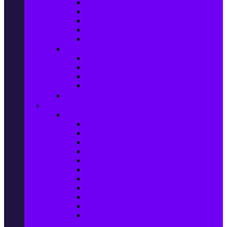
Маратонки и кецове
Дамски блузи
Дамски тениски
Дамски часовници
Дамски сандали
Мода за Мъже
Мъжки дънки
Мъжки маратонки и кецове
Мъжки часовници
Мъжки парфюми
Мода за ДЕЦА
Здраве и красота
Уреди & Аксесоари за лична грижа
Електрически четки за зъби
Устни иригатори
Епилатори
Козметични апарати
Уреди за маникюр и педикюр
Преси за коса
Сешоари
Маши за коса
Ролки за коса
Електрически четки за коса
Машинки за подстригване и
тримери