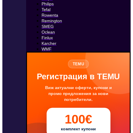
Philips
Tefal
Rowenta
Remington
SMEG
Oclean
Finlux
Karcher
WMF
TEMU
Регистрация в TEMU
Виж актуални оферти, купони и
промо предложения за нови
потребители.
100€
комплект купони