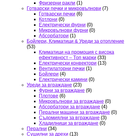
Фризерни ракли
(1)
Готварски печки и микровълнови
(7)
Готварски печки
(6)
Котлони
(0)
Електрически фурни
(0)
Микровълнови фурни
(0)
Абсорбатори
(1)
Бойлери, Климатици & Уреди за отопление
(53)
Климатици на промоция с висока
ефективност – Топ марки
(33)
Електрически конвектори
(13)
Вентилаторни печки
(1)
Бойлери
(4)
Електрически камини
(0)
Уреди за вграждане
(23)
Фурни за вграждане
(9)
Плотове
(6)
Микровълнови за вграждане
(0)
Абсорбатори за вграждане
(4)
Перални машини за вграждане
(0)
Съдомиялни за вграждане
(3)
Хладилници за вграждане
(0)
Перални
(34)
Сушилни за дрехи
(13)