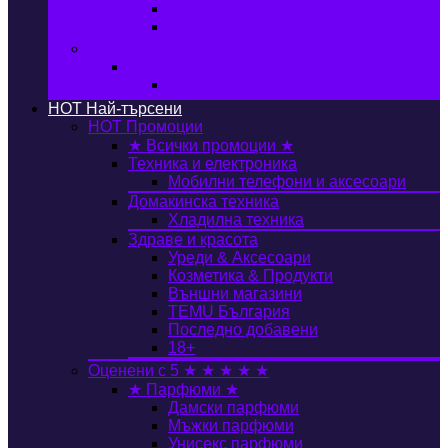
Автобокс
Авто стойка за велосипед
Книги, Офис & Храни
Книжарница
Книги
HOT
Най-търсени
HOT
Промоции
★ Всички промоции ★
Техника и електроника
Мобилни телефони и аксесоари
Домакинска техника
Хладилна техника
Здраве и красота
Уреди & Аксесоари
Козметика & Продукти
Външни магазини
TEMU България
Последно добавени
18+
Оценени с 5 ★ ★ ★ ★ ★
★ Парфюми ★
Дамски парфюми
Мъжки парфюми
Унисекс парфюми