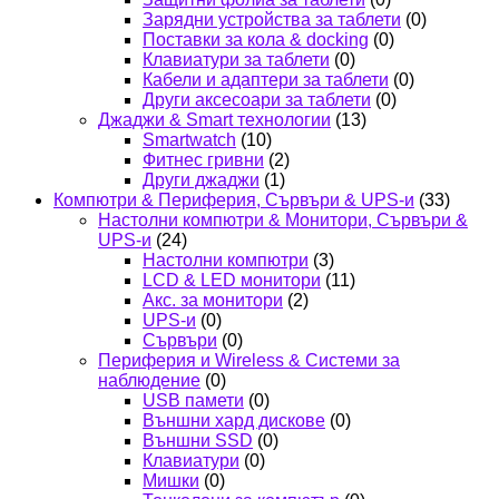
Зарядни устройства за таблети
(0)
Поставки за кола & docking
(0)
Клавиатури за таблети
(0)
Кабели и адаптери за таблети
(0)
Други аксесоари за таблети
(0)
Джаджи & Smart технологии
(13)
Smartwatch
(10)
Фитнес гривни
(2)
Други джаджи
(1)
Компютри & Периферия, Сървъри & UPS-и
(33)
Настолни компютри & Монитори, Сървъри &
UPS-и
(24)
Настолни компютри
(3)
LCD & LED монитори
(11)
Акс. за монитори
(2)
UPS-и
(0)
Сървъри
(0)
Периферия и Wireless & Системи за
наблюдение
(0)
USB памети
(0)
Външни хард дискове
(0)
Външни SSD
(0)
Клавиатури
(0)
Мишки
(0)