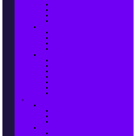
Фотоапарати Mirrorless
Компактни фотоапарати
Фотоапарати за моментни снимки
Фотоапарати аксесоари
Видео проектори & Екрани
Видео проектори
Аксесоари за видео проектори
Проекторни екрани
Интерактивни дъски
Audio & Домашно кино
Саундбари
Аудио системи
Смарт Аудио системи
Мултимедийни плеъри
Тонколони
Грамофони
Плеъри и Ресийвъри
Gaming
Гейминг конзоли
PlayStation
Xbox
Nintendo
Игри за конзола & Компютър
Игри за Playstation 5