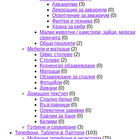
Аквариуми
(3)
Декорации за аквариум
(0)
Осветление за аквариум
(0)
Филтри и техника
(0)
Храна за риби
(0)
Малки животни / хамстери, зайци, морски
свинчета
(0)
Общи продукти
(2)
Мебели и матраци
(2)
Офис столове
(2)
Столове
(2)
Кухненско обзавеждане
(0)
Матраци
(0)
Обзавеждане за спалня
(0)
Фотьойли
(0)
Дивани
(0)
Домашен текстил
(0)
Спално бельо
(0)
Възглавници
(0)
Олекотени завивки
(0)
Хавлии за баня
(0)
Килими
(0)
Готвене и сервиране
(3)
Телефони, Таблети & Лаптопи
(103)
Мобилни телефони и аксесоари
(75)