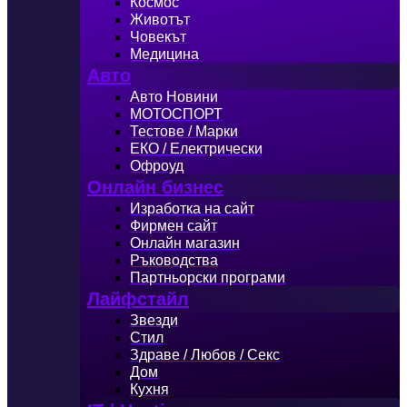
Космос
Животът
Човекът
Медицина
Авто
Авто Новини
МОТОСПОРТ
Тестове / Марки
ЕКО / Електрически
Офроуд
Онлайн бизнес
Изработка на сайт
Фирмен сайт
Онлайн магазин
Ръководства
Партньорски програми
Лайфстайл
Звезди
Стил
Здраве / Любов / Секс
Дом
Кухня