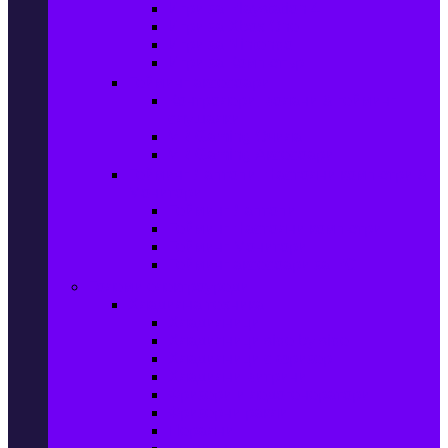
Игри за Playstation 4
Игри за Xbox One
Игри за Nintendo
Игри за Компютър
Гейминг аксесоари
Контролери, волани & гейминг
слушалки
VR Gaming Очила
VR Gaming Аксесоари
Гейминг Лаптопи, Настолни компютри &
Монитори
Гейминг Лаптопи
Гейминг Настолни компютри
Гейминг Монитори
Гейминг аксесоари за PC
Големи електроуреди
Хладилна техника
Хладилници
Хладилници side by side
Хладилници с фризер
Хладилни витрини
Фризери и ледогенератори
Фризерни ракли
Перални