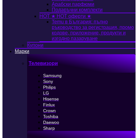
Арабски парфюми
Подаръчни комплекти
HOT
★ HOT оферти ★
Temu в България: пълно
ръководство за регистрация, промо
кодове, приложение, продукти и
изгодно пазаруване
Купони
Марки
Телевизори
Samsung
Sony
Philips
LG
Hisense
Finlux
Crown
Toshiba
Daewoo
Sharp