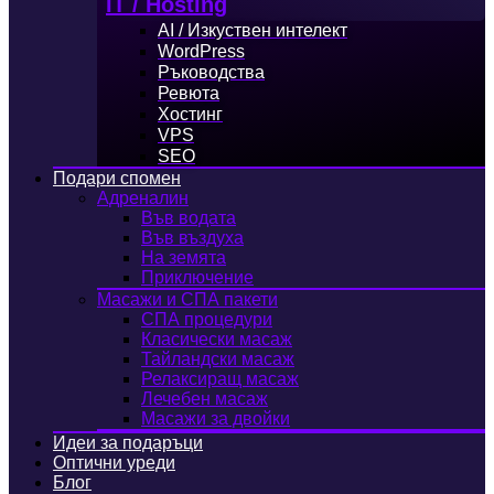
IT / Hosting
AI / Изкуствен интелект
WordPress
Ръководства
Ревюта
Хостинг
VPS
SEO
Подари спомен
Адреналин
Във водата
Във въздуха
На земята
Приключение
Масажи и СПА пакети
СПА процедури
Класически масаж
Тайландски масаж
Релаксиращ масаж
Лечебен масаж
Масажи за двойки
Идеи за подаръци
Оптични уреди
Блог