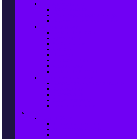
Прахосмукачки и ютии
Прахосмукачки
Ютии, парогенератори и др.
Парочистачки и водоструйки
Кухненски уреди
Електрически скари
Фритюрници
Хлебопекарни
Миксери
Пасатори
Блендери и чопъри
Месомелачки
Електрически фурни
Приготвяне на напитки
Кафе автом. и еспресо машини
Кафемашини
Кафемелачки
Сокоизтисквачки
Електрически кани
Мода
Мода за Жени
Всички предложения
Дамски якета и елеци
Ботуши и боти