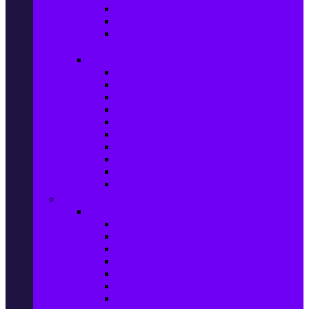
Ел. самобръсначки
Класически самобръсначки
Аксесоари за електрически
самобръсначки
Козметика & Продукти за лична грижа
Кремове за лице
Серуми и терапия за лице
Почистване на лице
Душ гелове
Лосиони за тяло
Дезодоранти и Антиперспиранти
Шампоани
Терапия за коса
Бои за коса и оксиданти
Онлайн аптека BENU
Дом, Градина & Petshop
Мебели и матраци
Офис столове, маси и бюра
Столове
Кухненско обзавеждане
Матраци
Обзавеждане за спалня
Фотьойли
Дивани