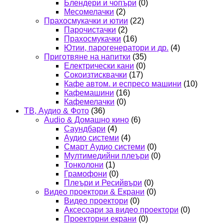
Блендери и чопъри
(0)
Месомелачки
(2)
Прахосмукачки и ютии
(22)
Парочистачки
(2)
Прахосмукачки
(16)
Ютии, парогенератори и др.
(4)
Приготвяне на напитки
(35)
Електрически кани
(0)
Сокоизтисквачки
(17)
Кафе автом. и еспресо машини
(10)
Кафемашини
(16)
Кафемелачки
(0)
ТВ, Аудио & Фото
(36)
Audio & Домашно кино
(6)
Саундбари
(4)
Аудио системи
(4)
Смарт Аудио системи
(0)
Мултимедийни плеъри
(0)
Тонколони
(1)
Грамофони
(0)
Плеъри и Ресийвъри
(0)
Видео проектори & Екрани
(0)
Видео проектори
(0)
Аксесоари за видео проектори
(0)
Проекторни екрани
(0)