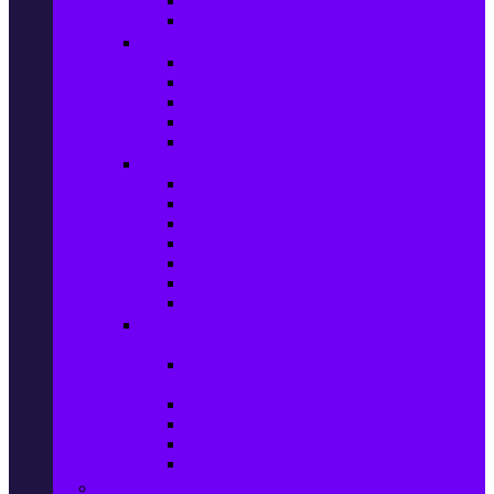
Сушилни за дрехи
Съдомиялни машини
Готварски печки и микровълнови
Готварски печки
Котлони
Електрически фурни
Микровълнови фурни
Абсорбатори
Уреди за вграждане
Фурни за вграждане
Плотове
Абсорбатори за вграждане
Микровълнови за вграждане
Перални машини за вграждане
Съдомиялни за вграждане
Хладилници за вграждане
Бойлери, Климатици & Уреди за
отопление
Климатици на промоция с висока
ефективност – Топ марки
Електрически конвектори
Вентилаторни печки
Бойлери
Електрически камини
Малки електроуреди