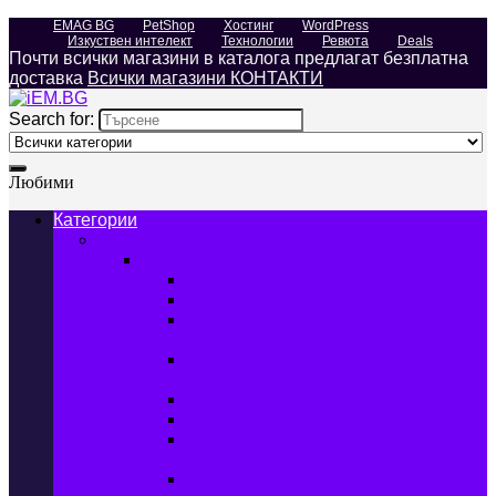
EMAG BG
PetShop
Хостинг
WordPress
Изкуствен интелект
Технологии
Ревюта
Deals
Почти всички магазини в каталога предлагат безплатна
доставка
Всички магазини КОНТАКТИ
Search for:
Любими
Категории
Телефони, Таблети & Лаптопи
Мобилни телефони и аксесоари
Мобилни телефони
Калъфи за мобилни телефони
Защитни фолиа за мобилни
телефони
Зарядни устройства за мобилни
телефони
Батерии за мобилни телефони
Bluetooth слушалки
Поставки и докинг станции за
мобилни телефони
Външни батерии за мобилни