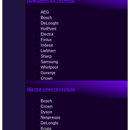
Домакинска техника
AEG
Bosch
DeLonghi
HotPoint
Electra
Finlux
Indesit
Liebherr
Sharp
Samsung
Whirlpool
Gorenje
Crown
Малки електроуреди
Bosch
Crown
Dyson
Nespresso
DeLonghi
Krups