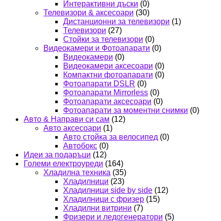
Интерактивни дъски
(0)
Телевизори & аксесоари
(30)
Дистанционни за телевизори
(1)
Телевизори
(27)
Стойки за телевизори
(0)
Видеокамери и Фотоапарати
(0)
Видеокамери
(0)
Видеокамери аксесоари
(0)
Компактни фотоапарати
(0)
Фотоапарати DSLR
(0)
Фотоапарати Mirrorless
(0)
Фотоапарати аксесоари
(0)
Фотоапарати за моментни снимки
(0)
Авто & Направи си сам
(12)
Авто аксесоари
(1)
Авто стойка за велосипед
(0)
Автобокс
(0)
Идеи за подаръци
(12)
Големи електроуреди
(164)
Хладилна техника
(35)
Хладилници
(23)
Хладилници side by side
(12)
Хладилници с фризер
(15)
Хладилни витрини
(7)
Фризери и ледогенератори
(5)