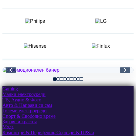
‹
›
Gaming
Малки електроуреди
ТВ, Аудио & Фото
Авто & Направи си сам
Големи електроуреди
Спорт & Свободно време
Здраве и красота
Мода
Компютри & Периферия, Сървъри & UPS-и