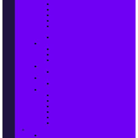
Колани за отслабване
Въжета за скачане
Постелки за упражнения
Фитнес аксесоари
Аксесоари за мултифункционални
фитнес уреди
Спортни добавки
Велосипеди, екипировка и аксесоари
Велосипеди
Детски велосипеди
Електрически велосипеди
Къмпинг артикули
Палатки за къмпинг
Спортни активности
Поход
Раници, куфари и чанти
Куфари
Пътни чанти
Спортни раници
Туристически раници
Спортни фитнес чанти
Аксесоари за пътуване
Авто & Направи си сам
Авто аксесоари