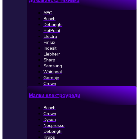
Домакинска техника
AEG
Bosch
DeLonghi
HotPoint
Electra
Finlux
Indesit
Liebherr
Sharp
Samsung
Whirlpool
Gorenje
Crown
Малки електроуреди
Bosch
Crown
Dyson
Nespresso
DeLonghi
Krups