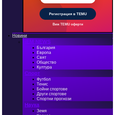
Регистрация в TEMU
Виж TEMU оферти
Новини
iEM NEWS
България
Европа
Свят
Общество
Култура
Спорт
Футбол
Тенис
Бойни спортове
Други спортове
Спортни прогнози
Наука
Земя