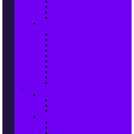
Захранващи блокове
Solid-State Drive (SSD)
IT аксесоари
Звукови платки
Периферия, Wireless & Системи за
наблюдение
USB памети
Външни хард дискове
Външни SSD
Клавиатури
Мишки
Тонколони за компютър
Слушалки за компютър
Външни оптични устройства
Уеб камери
Графични таблети
ТВ, Аудио & Фото
Телевизори & аксесоари
Телевизори
Стойки за телевизори
Дистанционни за телевизори
Видеокамери и Фотоапарати
Видеокамери
Видеокамери аксесоари
Фотоапарати DSLR