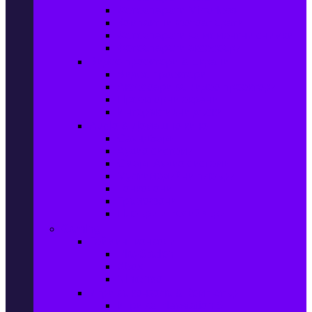
Фотоапарати Mirrorless
Компактни фотоапарати
Фотоапарати за моментни снимки
Фотоапарати аксесоари
Видео проектори & Екрани
Видео проектори
Аксесоари за видео проектори
Проекторни екрани
Интерактивни дъски
Audio & Домашно кино
Саундбари
Аудио системи
Смарт Аудио системи
Мултимедийни плеъри
Тонколони
Грамофони
Плеъри и Ресийвъри
Gaming
Гейминг конзоли
PlayStation
Xbox
Nintendo
Игри за конзола & Компютър
Игри за Playstation 5