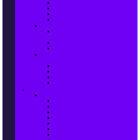
Игри за Playstation 4
Игри за Xbox One
Игри за Nintendo
Игри за Компютър
Гейминг аксесоари
Контролери, волани & гейминг
слушалки
VR Gaming Очила
VR Gaming Аксесоари
Гейминг Лаптопи, Настолни компютри &
Монитори
Гейминг Лаптопи
Гейминг Настолни компютри
Гейминг Монитори
Гейминг аксесоари за PC
Големи електроуреди
Хладилна техника
Хладилници
Хладилници side by side
Хладилници с фризер
Хладилни витрини
Фризери и ледогенератори
Фризерни ракли
Перални