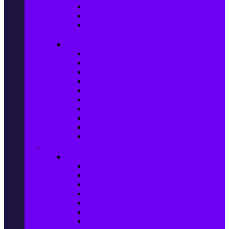
Ел. самобръсначки
Класически самобръсначки
Аксесоари за електрически
самобръсначки
Козметика & Продукти за лична грижа
Кремове за лице
Серуми и терапия за лице
Почистване на лице
Душ гелове
Лосиони за тяло
Дезодоранти и Антиперспиранти
Шампоани
Терапия за коса
Бои за коса и оксиданти
Онлайн аптека BENU
Дом, Градина & Petshop
Мебели и матраци
Офис столове, маси и бюра
Столове
Кухненско обзавеждане
Матраци
Обзавеждане за спалня
Фотьойли
Дивани