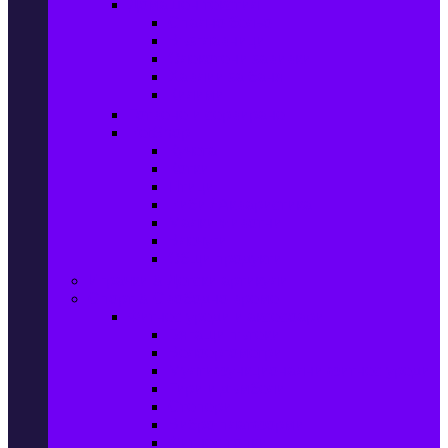
Домашен текстил
Спално бельо
Възглавници
Олекотени завивки
Хавлии за баня
Килими
Готвене и сервиране
PetShop
Кучета
Котки
Птици
Риби / Акваристика
Малки животни
Влечуги
Общи продукти
Играчки & Детски артикули
Спорт & Свободно време
Фитнес уреди и аксесоари
Бягащи пътеки
Велоергометри
Мултифункционални фитнес уреди
Гири и дъмбели
Степери
Вибро платформи
Фитнес топки