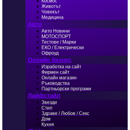
Космос
Животът
Човекът
Медицина
Авто
Авто Новини
МОТОСПОРТ
Тестове / Марки
ЕКО / Електрически
Офроуд
Онлайн бизнес
Изработка на сайт
Фирмен сайт
Онлайн магазин
Ръководства
Партньорски програми
Лайфстайл
Звезди
Стил
Здраве / Любов / Секс
Дом
Кухня