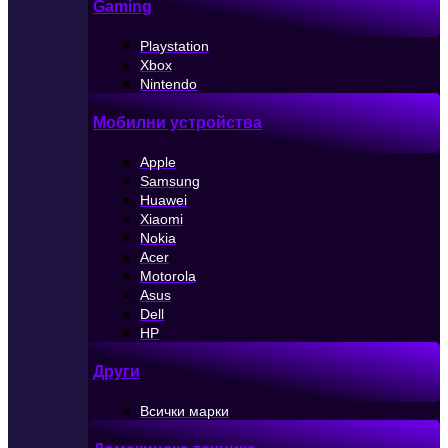
Gaming
Playstation
Xbox
Nintendo
Мобилни устройства
Apple
Samsung
Huawei
Xiaomi
Nokia
Acer
Motorola
Asus
Dell
HP
Други
Всички марки