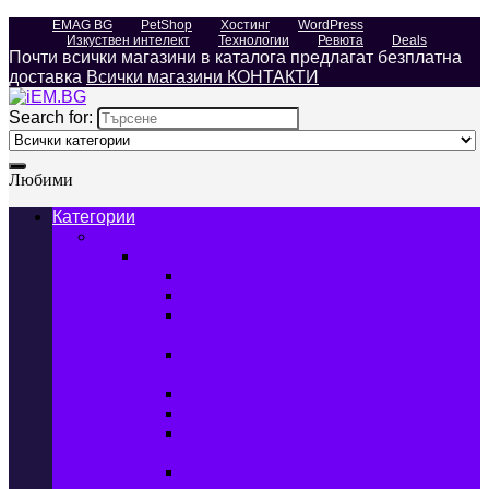
EMAG BG
PetShop
Хостинг
WordPress
Изкуствен интелект
Технологии
Ревюта
Deals
Почти всички магазини в каталога предлагат безплатна
доставка
Всички магазини КОНТАКТИ
Search for:
Любими
Категории
Телефони, Таблети & Лаптопи
Мобилни телефони и аксесоари
Мобилни телефони
Калъфи за мобилни телефони
Защитни фолиа за мобилни
телефони
Зарядни устройства за мобилни
телефони
Батерии за мобилни телефони
Bluetooth слушалки
Поставки и докинг станции за
мобилни телефони
Външни батерии за мобилни