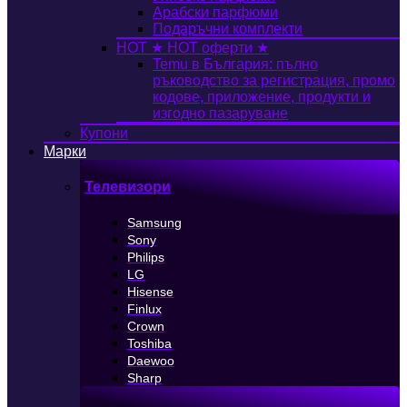
Арабски парфюми
Подаръчни комплекти
HOT
★ HOT оферти ★
Temu в България: пълно
ръководство за регистрация, промо
кодове, приложение, продукти и
изгодно пазаруване
Купони
Марки
Телевизори
Samsung
Sony
Philips
LG
Hisense
Finlux
Crown
Toshiba
Daewoo
Sharp