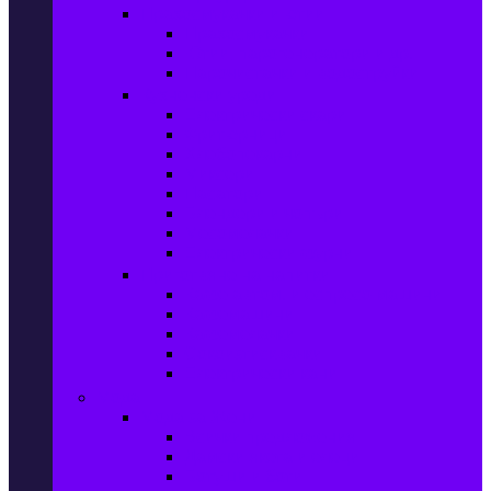
Прахосмукачки и ютии
Прахосмукачки
Ютии, парогенератори и др.
Парочистачки и водоструйки
Кухненски уреди
Електрически скари
Фритюрници
Хлебопекарни
Миксери
Пасатори
Блендери и чопъри
Месомелачки
Електрически фурни
Приготвяне на напитки
Кафе автом. и еспресо машини
Кафемашини
Кафемелачки
Сокоизтисквачки
Електрически кани
Мода
Мода за Жени
Всички предложения
Дамски якета и елеци
Ботуши и боти