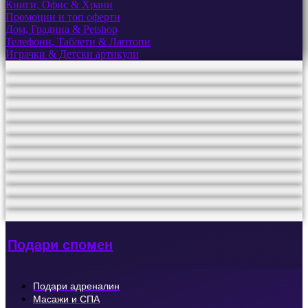
Книги, Офис & Храни
Промоции и топ оферти
Дом, Градина & Petshop
Телефони, Таблети & Лаптопи
Играчки & Детски артикули
Подари спомен
Подари адреналин
Масажи и СПА