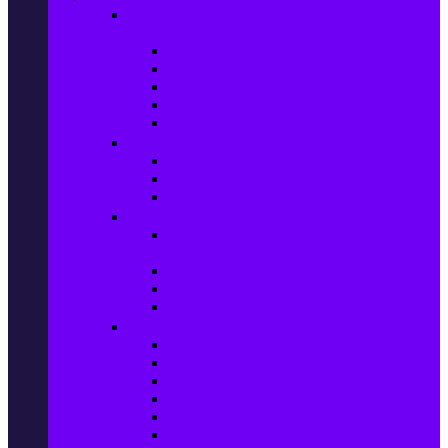
Настолни компютри & Монитори,
Сървъри & UPS-и
Настолни компютри
LCD & LED монитори
Акс. за монитори
Сървъри
UPS-и
Софтуер
Office & Desktop приложения
Операционни системи
Антивирусни програми
Принтери и Скенери
Принтери и други
мултифункционални устройства
Мастиленоструйни принтери
Фото принтери
Касети, тонери и други консумативи
PC компоненти
Процесори
Видео карти
Дънни платки
Оперативна памет
Хард Дискове
Компютърни кутии