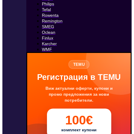
Philips
Tefal
Rowenta
Remington
SMEG
Oclean
Finlux
Karcher
WMF
TEMU
Регистрация в TEMU
Виж актуални оферти, купони и
промо предложения за нови
потребители.
100€
комплект купони