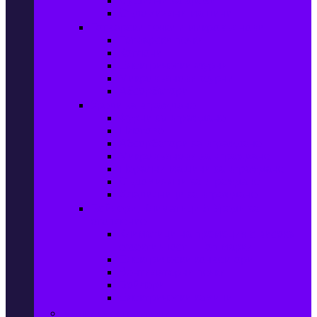
Сушилни за дрехи
Съдомиялни машини
Готварски печки и микровълнови
Готварски печки
Котлони
Електрически фурни
Микровълнови фурни
Абсорбатори
Уреди за вграждане
Фурни за вграждане
Плотове
Абсорбатори за вграждане
Микровълнови за вграждане
Перални машини за вграждане
Съдомиялни за вграждане
Хладилници за вграждане
Бойлери, Климатици & Уреди за
отопление
Климатици на промоция с висока
ефективност – Топ марки
Електрически конвектори
Вентилаторни печки
Бойлери
Електрически камини
Малки електроуреди