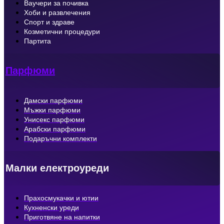
Ваучери за почивка
Хоби и развлечения
Спорт и здраве
Козметични процедури
Партита
Парфюми
Дамски парфюми
Мъжки парфюми
Унисекс парфюми
Арабски парфюми
Подаръчни комплекти
Малки електроуреди
Прахосмукачки и ютии
Кухненски уреди
Приготвяне на напитки