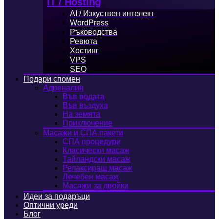
IT / Hosting
AI / Изкуствен интелект
WordPress
Ръководства
Ревюта
Хостинг
VPS
SEO
Подари спомен
Адреналин
Във водата
Във въздуха
На земята
Приключение
Масажи и СПА пакети
СПА процедури
Класически масаж
Тайландски масаж
Релаксиращ масаж
Лечебен масаж
Масажи за двойки
Идеи за подаръци
Оптични уреди
Блог