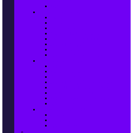
телефони
Карти памет
Лаптопи и аксесоари
Лаптопи
Чанти за лаптопи
Памет за лаптопи
Хард дискове за лаптопи
Охладителни подложки
Зарядни устройства за лаптоп
Батерии за лаптоп
Други лаптоп аксесоари
Таблети и аксесоари
Таблети
Калъфи за таблети
Защитни фолиа за таблети
Зарядни устройства за таблети
Поставки за кола & docking
Клавиатури за таблети
Кабели и адаптери за таблети
Други аксесоари за таблети
Джаджи & Smart технологии
Smartwatch
Фитнес гривни
Други джаджи
Компютри & Периферия, Сървъри & UPS-и