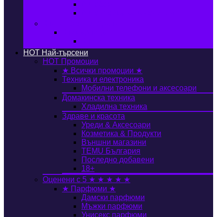
Автобокс
Авто стойка за велосипед
Книги, Офис & Храни
Книжарница
Книги
HOT
Най-търсени
HOT
Промоции
★ Всички промоции ★
Техника и електроника
Мобилни телефони и аксесоари
Домакинска техника
Хладилна техника
Здраве и красота
Уреди & Аксесоари
Козметика & Продукти
Външни магазини
TEMU България
Последно добавени
18+
Оценени с 5 ★ ★ ★ ★ ★
★ Парфюми ★
Дамски парфюми
Мъжки парфюми
Унисекс парфюми